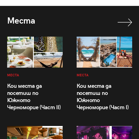
Места
МЕСТА
МЕСТА
Кои места да
Кои места да
посетиш по
посетиш по
Южното
Южното
Черноморие (Част II)
Черноморие (Част I)