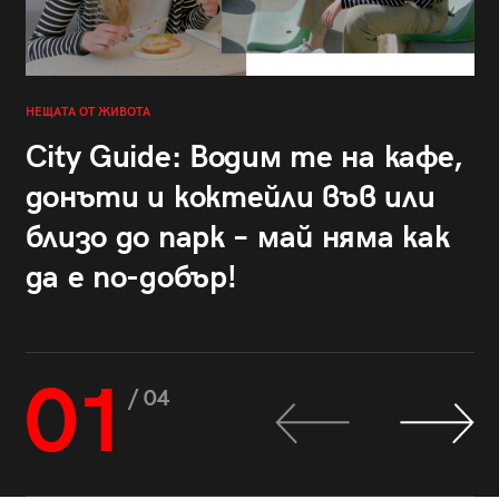
НЕЩАТА ОТ ЖИВОТА
City Guide: Водим те на кафе,
донъти и коктейли във или
близо до парк – май няма как
да е по-добър!
01
/ 04