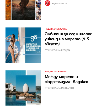
РЕДАКТОРИТЕ
НЕЩАТА ОТ ЖИВОТА
Събития за седмицата:
уикенд на морето (6–9
август)
ОТ КРИСТИЯНА БУРДЕВА
НЕЩАТА ОТ ЖИВОТА
Между морето и
сюрреализма: Кадакес
ОТ ДЕСИСЛАВА МАКЪЛРЕЙТ