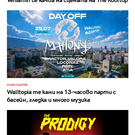
Veniamin се качва на сцената на The Rooftop
НОВИ СЪБИТИЯ
Walltopia те кани на 13-часово парти с
басейн, гледка и много музика