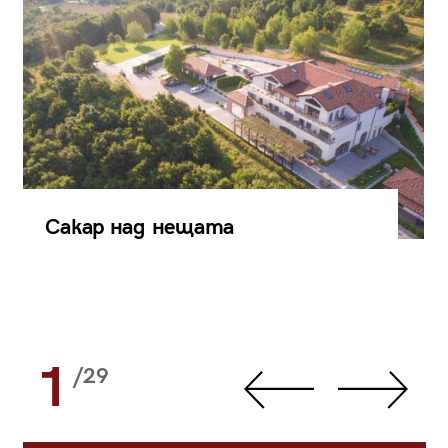
Сакар над нещата
1
/29