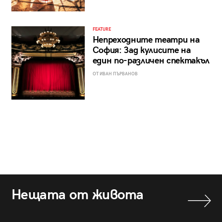
FEATURE
Непреходните театри на
София: Зад кулисите на
един по-различен спектакъл
ОТ ИВАН ПЪРВАНОВ
Нещата от живота