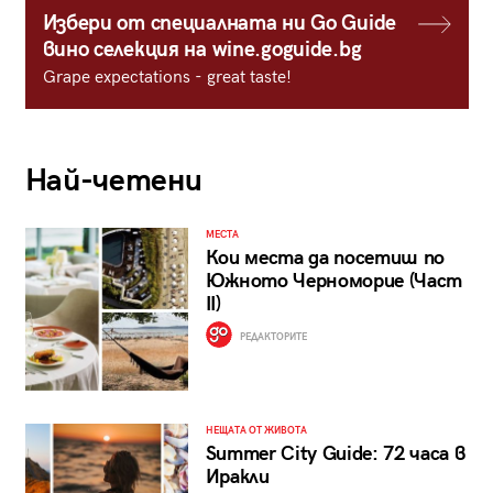
Избери от специалната ни Go Guide
вино селекция на wine.goguide.bg
Grape expectations - great taste!
Най-четени
МЕСТА
Кои места да посетиш по
Южното Черноморие (Част
II)
РЕДАКТОРИТЕ
НЕЩАТА ОТ ЖИВОТА
Summer City Guide: 72 часа в
Иракли