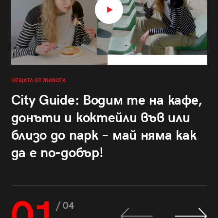
НЕЩАТА ОТ ЖИВОТА
City Guide: Водим те на кафе,
донъти и коктейли във или
близо до парк – май няма как
да е по-добър!
01
/ 04