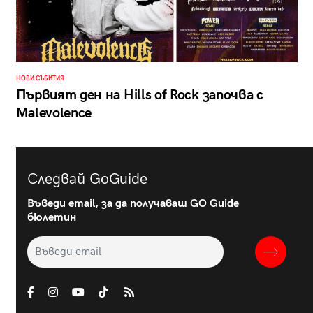
НОВИ СЪБИТИЯ
Първият ден на Hills of Rock започва с
Malevolence
Следвай GoGuide
Въведи email, за да получаваш GO Guide
бюлетин