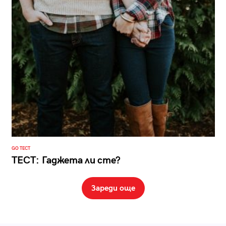
GO ТЕСТ
ТЕСТ: Гаджета ли сте?
Зареди още