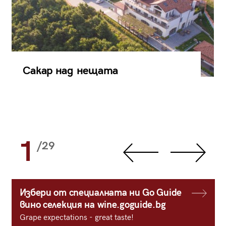
Сакар над нещата
1
/29
Избери от специалната ни Go Guide
вино селекция на wine.goguide.bg
Grape expectations - great taste!