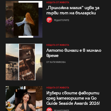
НЕЩАТА ОТ ЖИВОТА
„Приложна магия“ идва за
първи път на български
РЕДАКТОРИТЕ
НЕЩАТА ОТ ЖИВОТА
Лятото винаги е в минало
време
ОТ КАТИ МИКОВА
НЕЩАТА ОТ ЖИВОТА
Избери своите фаворити
сред категориите на Go
Guide Seaside Awards 2026!
РЕДАКТОРИТЕ