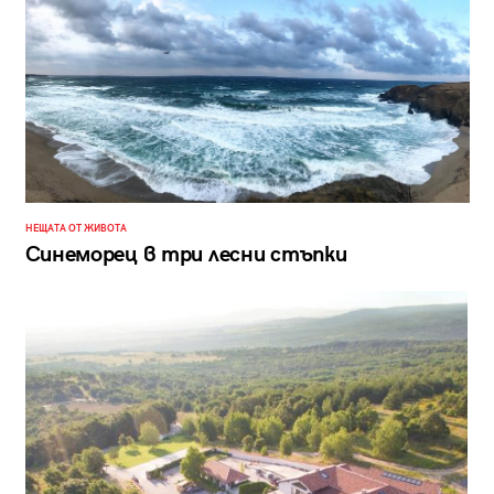
НЕЩАТА ОТ ЖИВОТА
Синеморец в три лесни стъпки