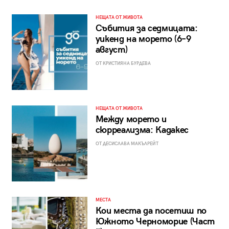
НЕЩАТА ОТ ЖИВОТА
Събития за седмицата:
уикенд на морето (6–9
август)
ОТ КРИСТИЯНА БУРДЕВА
НЕЩАТА ОТ ЖИВОТА
Между морето и
сюрреализма: Кадакес
ОТ ДЕСИСЛАВА МАКЪЛРЕЙТ
МЕСТА
Кои места да посетиш по
Южното Черноморие (Част