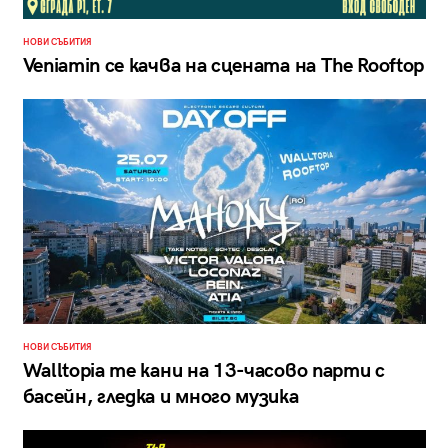
НОВИ СЪБИТИЯ
Veniamin се качва на сцената на The Rooftop
НОВИ СЪБИТИЯ
Walltopia те кани на 13-часово парти с
басейн, гледка и много музика