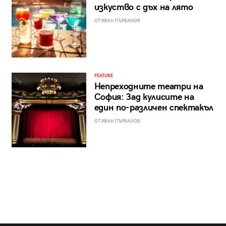
изкуство с дъх на лято
ОТ ИВАН ПЪРВАНОВ
FEATURE
Непреходните театри на
София: Зад кулисите на
един по-различен спектакъл
ОТ ИВАН ПЪРВАНОВ