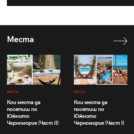
Места
МЕСТА
МЕСТА
Кои места да
Кои места да
посетиш по
посетиш по
Южното
Южното
Черноморие (Част II)
Черноморие (Част I)