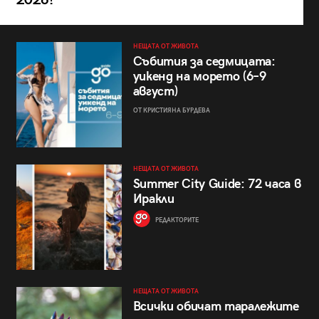
НЕЩАТА ОТ ЖИВОТА
Събития за седмицата:
уикенд на морето (6–9
август)
ОТ КРИСТИЯНА БУРДЕВА
НЕЩАТА ОТ ЖИВОТА
Summer City Guide: 72 часа в
Иракли
РЕДАКТОРИТЕ
НЕЩАТА ОТ ЖИВОТА
Всички обичат таралежите