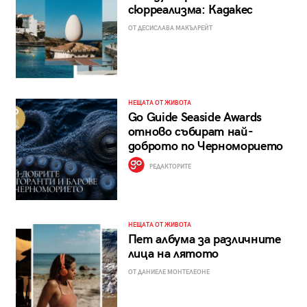
сюрреализма: Кадакес
ОТ ДЕСИСЛАВА МАКЪЛРЕЙТ
НЕЩАТА ОТ ЖИВОТА
Go Guide Seaside Awards
отново събират най-
доброто по Черноморието
РЕДАКТОРИТЕ
НЕЩАТА ОТ ЖИВОТА
Пет албума за различните
лица на лятото
ОТ ДАНИЕЛЕ МОНТЕЛЕОНЕ