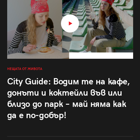
НЕЩАТА ОТ ЖИВОТА
City Guide: Водим те на кафе,
донъти и коктейли във или
близо до парк – май няма как
да е по-добър!