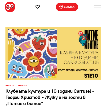
GoMap
НЕЩАТА ОТ ЖИВОТА
Клубната култура и 10 години Carrusel –
Георги Христов – Жужу е на гости в
„Питие и битие“