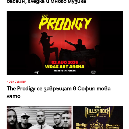
басейн, гледка и много музика
НОВИ СЪБИТИЯ
The Prodigy се завръщат в София това
лято