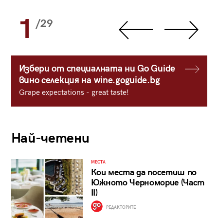
1
/29
Избери от специалната ни Go Guide
вино селекция на wine.goguide.bg
Grape expectations - great taste!
Най-четени
МЕСТА
Кои места да посетиш по
Южното Черноморие (Част
II)
РЕДАКТОРИТЕ