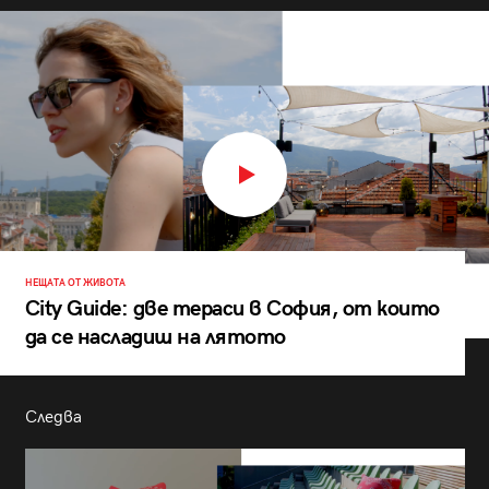
НЕЩАТА ОТ ЖИВОТА
City Guide: две тераси в София, от които
да се насладиш на лятото
Следва