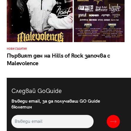
НОВИ СЪБИТИЯ
Първият ден на Hills of Rock започва с
Malevolence
Следвай GoGuide
Въведи email, за да получаваш GO Guide
бюлетин