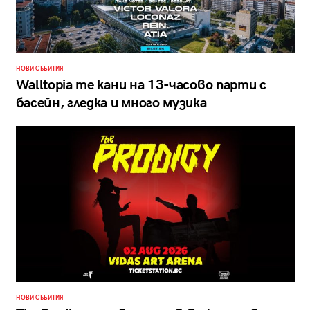
НОВИ СЪБИТИЯ
Walltopia те кани на 13-часово парти с
басейн, гледка и много музика
НОВИ СЪБИТИЯ