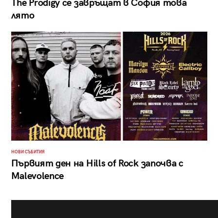
The Prodigy се завръщат в София това
лято
НОВИ СЪБИТИЯ
Първият ден на Hills of Rock започва с
Malevolence