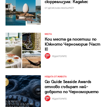
сюрреализма: Кадакес
ОТ ДЕСИСЛАВА МАКЪЛРЕЙТ
МЕСТА
Кои места да посетиш по
Южното Черноморие (Част
II)
РЕДАКТОРИТЕ
НЕЩАТА ОТ ЖИВОТА
Go Guide Seaside Awards
отново събират най-
доброто по Черноморието
РЕДАКТОРИТЕ