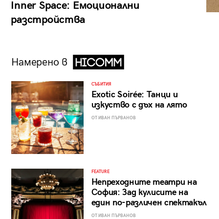
Inner Space: Емоционални
разстройства
Намерено в
СЪБИТИЯ
Exotic Soirée: Танци и
изкуство с дъх на лято
ОТ ИВАН ПЪРВАНОВ
FEATURE
Непреходните театри на
София: Зад кулисите на
един по-различен спектакъл
ОТ ИВАН ПЪРВАНОВ