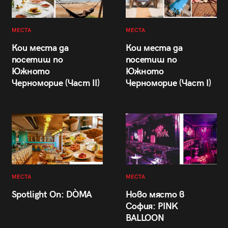
МЕСТА
МЕСТА
Кои места да
Кои места да
посетиш по
посетиш по
Южното
Южното
Черноморие (Част II)
Черноморие (Част I)
МЕСТА
МЕСТА
Spotlight On: DÒMA
Ново място в
София: PINK
BALLOON