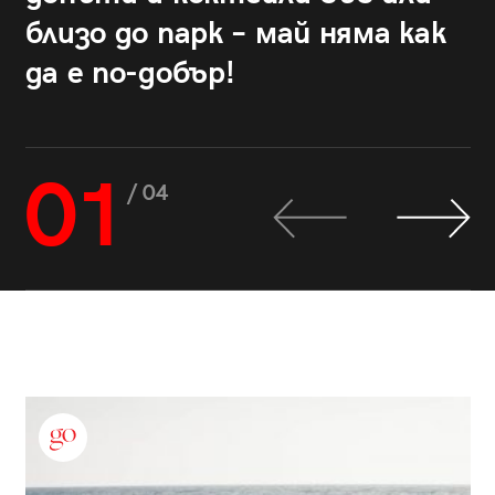
близо до парк – май няма как
да е по-добър!
01
/ 04