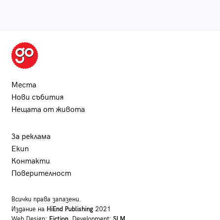
Места
Нови събития
Нещата от живота
За реклама
Екип
Контакти
Поверителност
Всички права запазени.
Издание на
HiEnd Publishing
2021
Web Design:
Fiction
, Development:
SLM