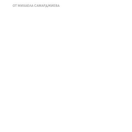
к
Tender is the Wine – Какво
ОТ МИХАЕЛА САМАРДЖИЕВА
чаша
се пие на Лазурния бряг
29
/29