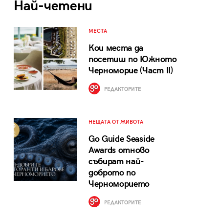
Най-четени
МЕСТА
Кои места да
посетиш по Южното
Черноморие (Част II)
РЕДАКТОРИТЕ
НЕЩАТА ОТ ЖИВОТА
Go Guide Seaside
Awards отново
събират най-
доброто по
Черноморието
РЕДАКТОРИТЕ