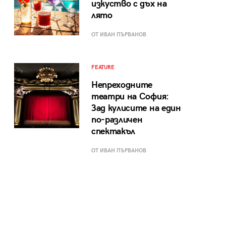
изкуство с дъх на
лято
ОТ ИВАН ПЪРВАНОВ
FEATURE
Непреходните
театри на София:
Зад кулисите на един
по-различен
спектакъл
ОТ ИВАН ПЪРВАНОВ