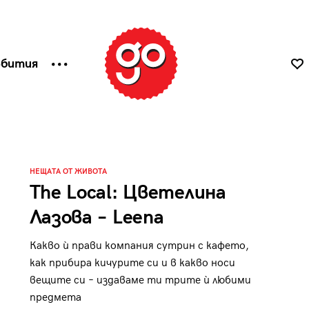
ъбития
НЕЩАТА ОТ ЖИВОТА
The Local: Цветелина
Лазова – Leena
Какво ѝ прави компания сутрин с кафето,
как прибира кичурите си и в какво носи
вещите си – издаваме ти трите ѝ любими
предмета