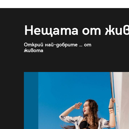
Нещата от жи
Открий най-добрите … от
живота