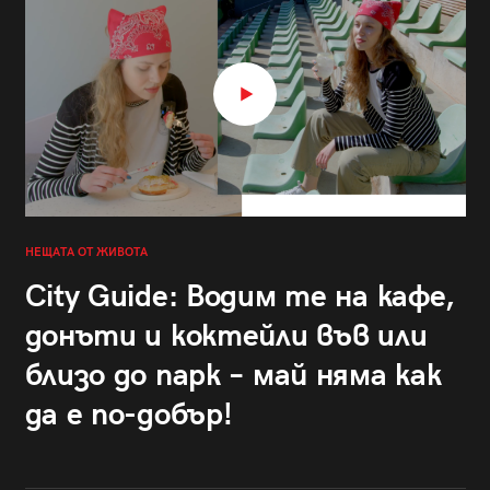
НЕЩАТА ОТ ЖИВОТА
City Guide: Водим те на кафе,
донъти и коктейли във или
близо до парк – май няма как
да е по-добър!