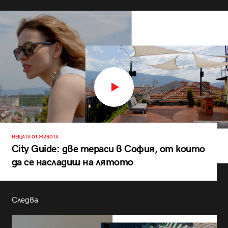
НЕЩАТА ОТ ЖИВОТА
City Guide: две тераси в София, от които
да се насладиш на лятото
Следва