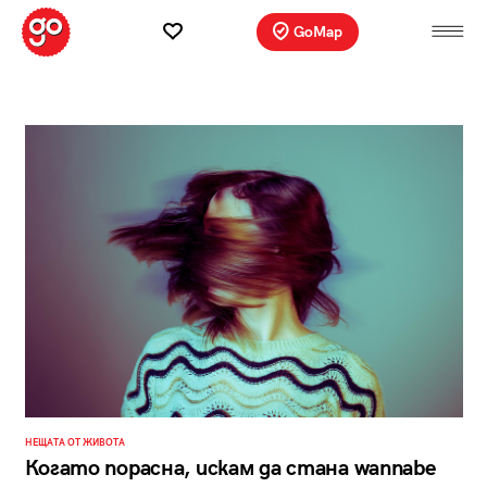
GoMap
НЕЩАТА ОТ ЖИВОТА
Когато порасна, искам да стана wannabe