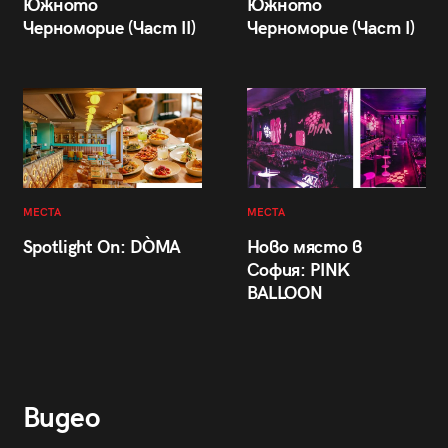
Южното
Южното
Черноморие (Част II)
Черноморие (Част I)
МЕСТА
МЕСТА
Spotlight On: DÒMA
Ново място в
София: PINK
BALLOON
Видео