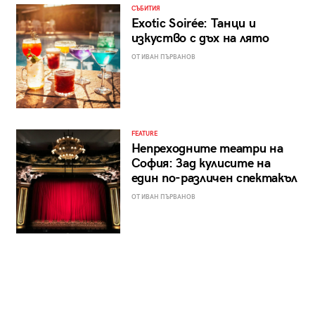
СЪБИТИЯ
Exotic Soirée: Танци и
изкуство с дъх на лято
ОТ ИВАН ПЪРВАНОВ
FEATURE
Непреходните театри на
София: Зад кулисите на
един по-различен спектакъл
ОТ ИВАН ПЪРВАНОВ