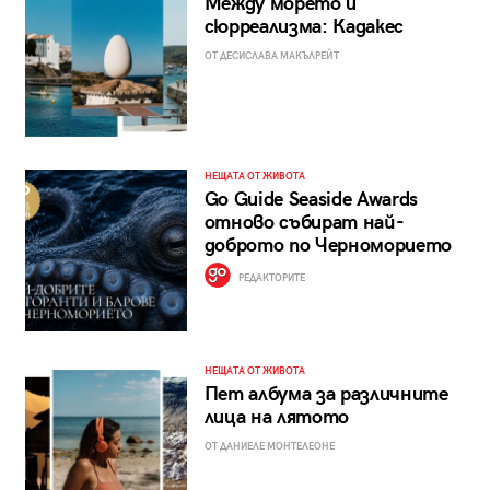
Между морето и
сюрреализма: Кадакес
ОТ ДЕСИСЛАВА МАКЪЛРЕЙТ
НЕЩАТА ОТ ЖИВОТА
Go Guide Seaside Awards
отново събират най-
доброто по Черноморието
РЕДАКТОРИТЕ
НЕЩАТА ОТ ЖИВОТА
Пет албума за различните
лица на лятото
ОТ ДАНИЕЛЕ МОНТЕЛЕОНЕ