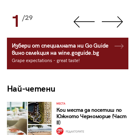
1
/29
Избери от специалната ни Go Guide
вино селекция на wine.goguide.bg
Grape expectations - great taste!
Най-четени
МЕСТА
Кои места да посетиш по
Южното Черноморие (Част
II)
РЕДАКТОРИТЕ