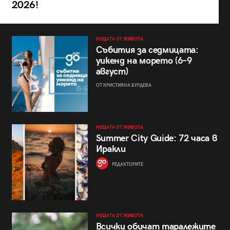
2026!
НЕЩАТА ОТ ЖИВОТА
Събития за седмицата:
уикенд на морето (6–9
август)
ОТ КРИСТИЯНА БУРДЕВА
НЕЩАТА ОТ ЖИВОТА
Summer City Guide: 72 часа в
Иракли
РЕДАКТОРИТЕ
НЕЩАТА ОТ ЖИВОТА
Всички обичат таралежите