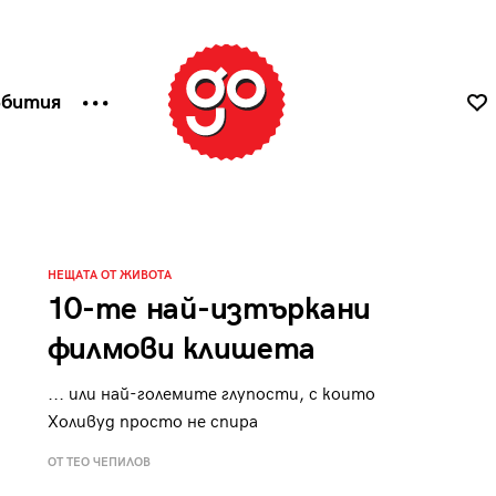
ъбития
НЕЩАТА ОТ ЖИВОТА
10-те най-изтъркани
филмови клишета
... или най-големите глупости, с които
Холивуд просто не спира
ОТ ТЕО ЧЕПИЛОВ