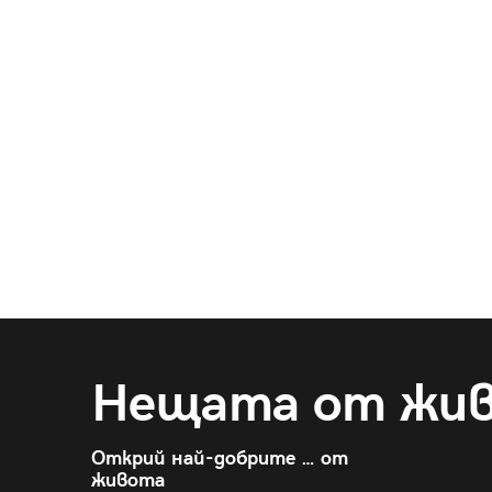
Нещата от жи
Открий най-добрите … от
живота