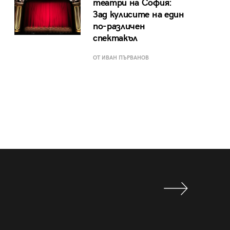
театри на София:
Зад кулисите на един
по-различен
спектакъл
ОТ ИВАН ПЪРВАНОВ