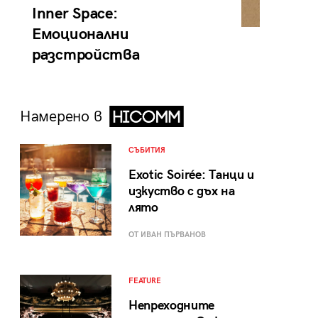
Inner Space:
Емоционални
разстройства
Намерено в
СЪБИТИЯ
Exotic Soirée: Танци и
изкуство с дъх на
лято
ОТ ИВАН ПЪРВАНОВ
FEATURE
Непреходните