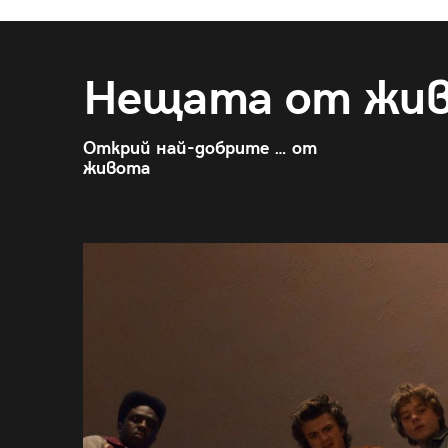
Нещата от жи
Открий най-добрите … от
живота