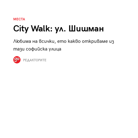
к
Tender is the Wine – Какво
чаша
се пие на Лазурния бряг
МЕСТА
City Walk: ул. Шишман
Любима на всички, ето какво откриваме из
тази софийска улица
29
/29
РЕДАКТОРИТЕ