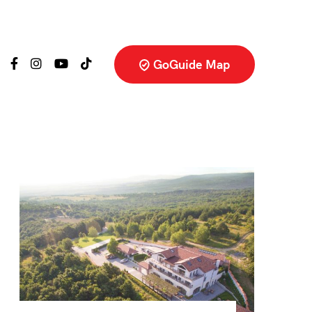
GoGuide Map