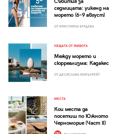
Събития за
седмицата: уикенд на
морето (6–9 август)
ОТ КРИСТИЯНА БУРДЕВА
НЕЩАТА ОТ ЖИВОТА
Между морето и
сюрреализма: Кадакес
ОТ ДЕСИСЛАВА МАКЪЛРЕЙТ
МЕСТА
Кои места да
посетиш по Южното
Черноморие (Част II)