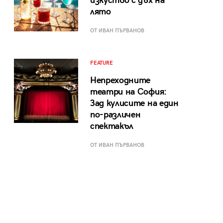
изкуство с дъх на
лято
ОТ ИВАН ПЪРВАНОВ
FEATURE
Непреходните
театри на София:
Зад кулисите на един
по-различен
спектакъл
ОТ ИВАН ПЪРВАНОВ