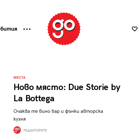
ъбития
МЕСТА
Ново място: Due Storie by
La Bottega
Очаква те вино бар и фънки авторска
кухня
РЕДАКТОРИТЕ