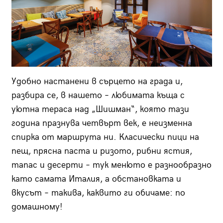
Удобно настанени в сърцето на града и,
разбира се, в нашето – любимата къща с
уютна тераса над „Шишман“, която тази
година празнува четвърт век, е неизменна
спирка от маршрута ни. Класически пици на
пещ, прясна паста и ризото, рибни ястия,
тапас и десерти – тук менюто е разнообразно
като самата Италия, а обстановката и
вкусът – такива, каквито ги обичаме: по
домашному!