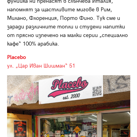
фунийка ни пренасят в слънчева Италия,
напомнят за щастливите мигове в Рим,
Милано, Флоренция, Порто Фино. Тук сме и
заради различните топли и студени напитки
от прясно изпечено на малки серии „специално
кафе“ 100% арабика.
Placebo
ул. „Цар Иван Шишман“ 51