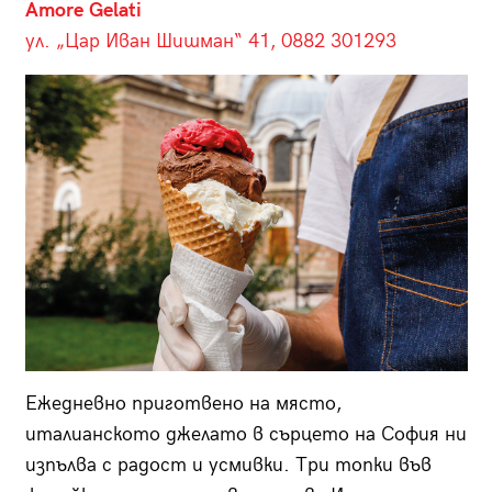
Amore Gelati
ул. „Цар Иван Шишман“ 41, 0882 301293
Ежедневно приготвено на място,
италианското джелато в сърцето на София ни
изпълва с радост и усмивки. Три топки във