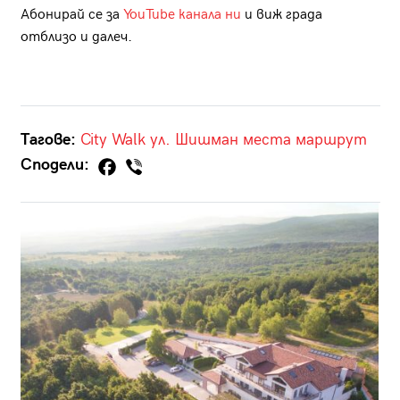
Абонирай се за
YouTube канала ни
и виж града
отблизо и далеч.
Тагове:
City Walk
ул. Шишман
места
маршрут
Сподели: