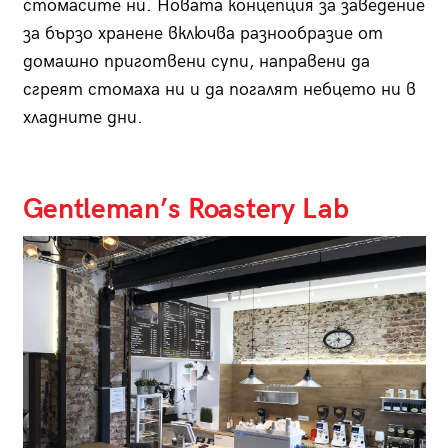
стомасите ни. Новата концепция за заведение
за бързо хранене включва разнообразие от
домашно приготвени супи, направени да
сгреят стомаха ни и да погалят небцето ни в
хладните дни.
Gentleman’s Roastery Lab