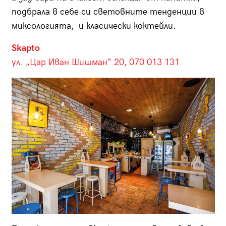
подбрала в себе си световните тенденции в
миксологията, и класически коктейли.
Skapto
ул. „Цар Иван Шишман“ 20, 070 013 131