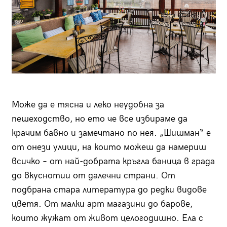
Може да е тясна и леко неудобна за
пешеходство, но ето че все избираме да
крачим бавно и замечтано по нея. „Шишман“ е
от онези улици, на които можеш да намериш
всичко – от най-добрата кръгла баница в града
до вкуснотии от далечни страни. От
подбрана стара литература до редки видове
цветя. От малки арт магазини до барове,
които жужат от живот целогодишно. Ела с