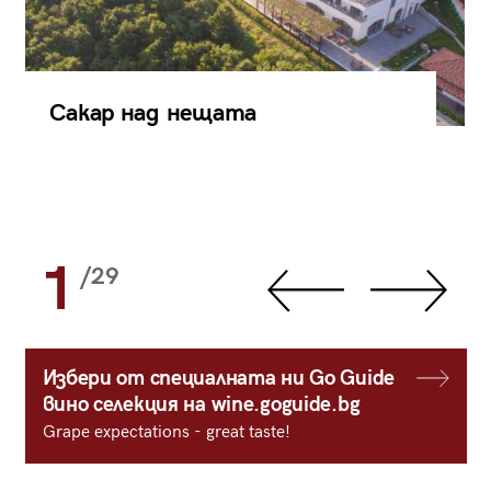
Сакар над нещата
1
/29
Избери от специалната ни Go Guide
вино селекция на wine.goguide.bg
Grape expectations - great taste!