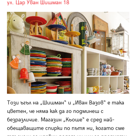
ул. Цар Уван Шишман 18
Този ъгъл на „Шишман“ и „Иван Вазов“ е така
цветен, че няма как да го подминеш с
безразличие. Магазин „Кьоше“ е сред най-
обещаващите спирки по пътя ни, когато сме