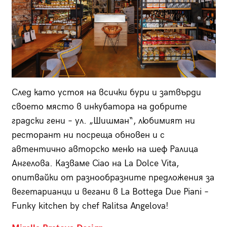
След като устоя на всички бури и затвърди
своето място в инкубатора на добрите
градски гени – ул. „Шишман“, любимият ни
ресторант ни посреща обновен и с
автентично авторско меню на шеф Ралица
Ангелова. Казваме Ciao на La Dolce Vita,
опитвайки от разнообразните предложения за
вегетарианци и вегани в La Вottega Due Piani –
Funky kitchen by chef Ralitsa Angelova!