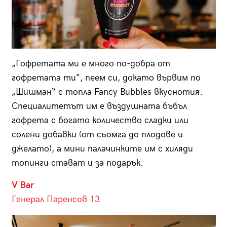
„Гофретата ми е много по-добра от
гофретата ти“, пеем си, докато вървим по
„Шишман“ с топла Fancy Bubbles вкуснотия.
Специалитетът им е въздушната бъбъл
гофрета с богато количество сладки или
солени добавки (от сьомга до плодове и
джелато), а мини палачинките им с хиляди
топинги стават и за подарък.
V Bar
Генерал Паренсов 13