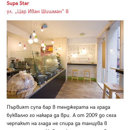
Supa Star
ул. „Цар Иван Шишман“ 8
Първият супа бар в тенджерата на града
буквално го накара да ври. А от 2009 до сега
черпакът на глада не спира да танцува в