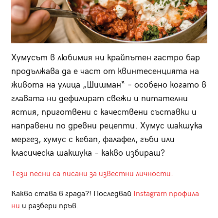
Хумусът в любимия ни крайпътен гастро бар
продължава да е част от квинтесенцията на
живота на улица „Шишман“ – особено когато в
главата ни дефилират свежи и питателни
ястия, приготвени с качествени съставки и
направени по древни рецепти. Хумус шакшука
мергез, хумус с кебап, фалафел, гъби или
класическа шакшука – какво избираш?
Тези песни са писани за известни личности.
Какво става в града?! Последвай
Instagram профила
ни
и разбери пръв.