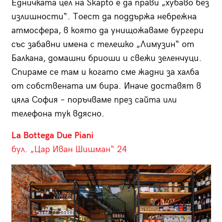
Едничката цел на Skapto е да прави „хубаво без
излишности“. Тоест да поддържа небрежна
атмосфера, в която да унищожаваме бургери
със забавни имена с телешко „Лимузин“ от
Балкана, домашни бриоши и свежи зеленчуци.
Спираме се там и когато сме жадни за халба
от собствената им бира. Иначе доставят в
цяла София – поръчваме през сайта или
телефона тук вдясно.
La Bottega Due Piani
бул. „Цар Иван Шишман“ 24