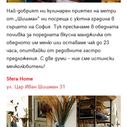
Най-добрият ни кулинарен приятел на метри
от „Шишман“ ни посреща с уютна градина в
сърцето на София. Тук прескачаме в обедната
почивка за поредната вкусна манджичка от
обедното им меню или оставаме чак до 23
часа, опитвайки от редовните гастро
предложения. С две думи – ние сме истински
мечколюбители!
Sfera Home
ул. Цар Иван Шишман 31