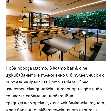
Нова порода място, в която bar & dine
изживяването е пълноценно и в пълен унисон с
ритъма на градския Homo sapiens. Сред
изчистен скандинавски интериор на две нива
се наслаждаваме на иновативна
средиземноморска кухня с лек балкански туист,
а зад бара ни очакват селекция от напитки,