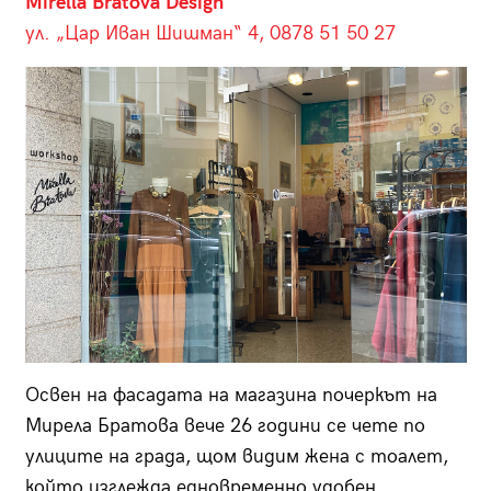
Mirella Bratova Design
ул. „Цар Иван Шишман“ 4, 0878 51 50 27
Освен на фасадата на магазина почеркът на
Мирела Братова вече 26 години се чете по
улиците на града, щом видим жена с тоалет,
който изглежда едновременно удобен,