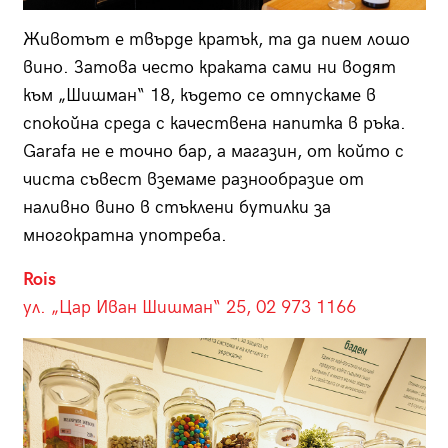
Животът е твърде кратък, та да пием лошо
вино. Затова често краката сами ни водят
към „Шишман“ 18, където се отпускаме в
спокойна среда с качествена напитка в ръка.
Garafa не е точно бар, а магазин, от който с
чиста съвест вземаме разнообразие от
наливно вино в стъклени бутилки за
многократна употреба.
Rois
ул. „Цар Иван Шишман“ 25, 02 973 1166