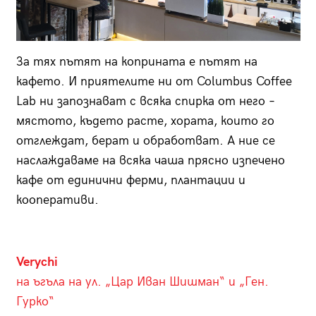
За тях пътят на коприната е пътят на
кафето. И приятелите ни от Columbus Coffee
Lab ни запознават с всяка спирка от него –
мястото, където расте, хората, които го
отглеждат, берат и обработват. А ние се
наслаждаваме на всяка чаша прясно изпечено
кафе от единични ферми, плантации и
кооперативи.
Verychi
на ъгъла на ул. „Цар Иван Шишман“ и „Ген.
Гурко“