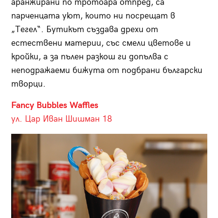
аранжирани по тротоара отпред, са
парченцата уют, които ни посрещат в
„Тегел“. Бутикът създава дрехи от
естествени материи, със смели цветове и
кройки, а за пълен разкош ги допълва с
неподражаеми бижута от подбрани български
творци.
Fancy Bubbles Waffles
ул. Цар Иван Шишман 18