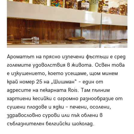
Ароматът на прясно изпечени фъстъци е сред
големите удоволствия в живота. Освен това
е изкушението, което усещаме, щом минем
край номер 25 на „Шишман“ – един от
адресите на пекарната Rois. Там пълним
хартиени кесийки с огромно разнообразие от
сушени плодове и ядки – печени, осолени,
здравословно сурови или пък облени в
съблазнителен белгийски шоколад.