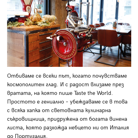
Отбиваме се всеки път, когато почувстваме
космополитен глад. И с радост влизаме през
вратата, на която пише Taste the World.
Простото е гениално – убеждаваме се в това
с всяка хапка от световната кулинарна
съкровищница, придружена от богата винена
листа, която разхожда небцето ни от Италия
до Португалия.