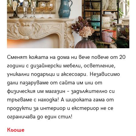
Сменят кожата на дома ни вече повече от 20
години с дизайнерски мебели, осветление,
уникални подаръци и аксесоари. Независимо
дали пазаруваме от сайта им или от
физическия им магазин – задължително си
тръгваме с находка! А широката гама от
продукти за интериор и екстериор не се
ограничава до един стил!
Кьоше