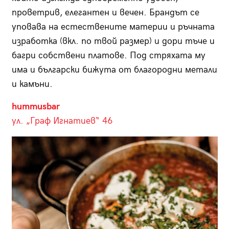
проветрив, елегантен и вечен. Брандът се
уповава на естествените материи и ръчната
изработка (вкл. по твой размер) и дори тъче и
багри собствени платове. Под стряхата му
има и български бижута от благородни метали
и камъни.
hummusbar
ул. „Граф Игнатиев“ 46