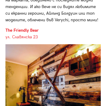
на марката, обединено с последните модни
тенденции. И ако вече не си видял любимите
си екранни героини, Айлънд Болдуин или топ
моделите, облечени във Verychi, просто мини!
The Friendly Bear
ул. Славянска 23