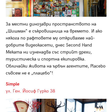
За местни динозаври пространството на
„Шишман“ е съкровищница на времето. И ако
някога по рафтовете му откривахме най-
добрите видеокасети, днес Second Hand
Меката ни изненадва със стрийт дрехи,
туристическа и спортна екипировка.
Обличайки живота на ърбън агентите, Placebo
съвсем не е „плацебо“!
Simple
ул. Ген. Йосиф Гурко 38