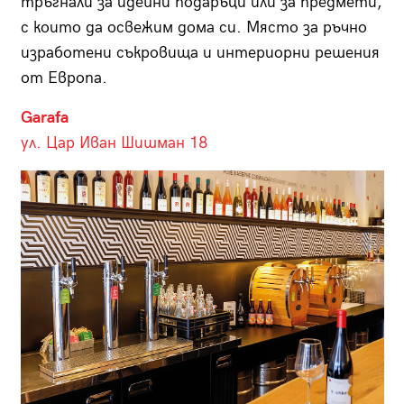
тръгнали за идейни подаръци или за предмети,
с които да освежим дома си. Място за ръчно
изработени съкровища и интериорни решения
от Европа.
Garafa
ул. Цар Иван Шишман 18