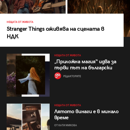
НЕЩАТА ОТ ЖИВОТА
Stranger Things оживява на сцената в
НДК
НЕЩАТА ОТ ЖИВОТА
„Приложна магия“ идва за
първи път на български
РЕДАКТОРИТЕ
НЕЩАТА ОТ ЖИВОТА
Лятото винаги е в минало
време
ОТ КАТИ МИКОВА