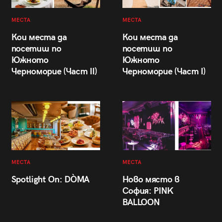
МЕСТА
МЕСТА
Кои места да
Кои места да
посетиш по
посетиш по
Южното
Южното
Черноморие (Част II)
Черноморие (Част I)
МЕСТА
МЕСТА
Spotlight On: DÒMA
Ново място в
София: PINK
BALLOON