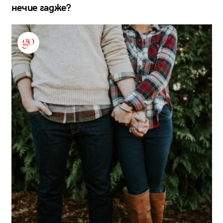
нечие гадже?