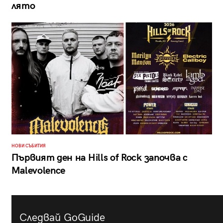
лято
НОВИ СЪБИТИЯ
Първият ден на Hills of Rock започва с
Malevolence
Следвай GoGuide