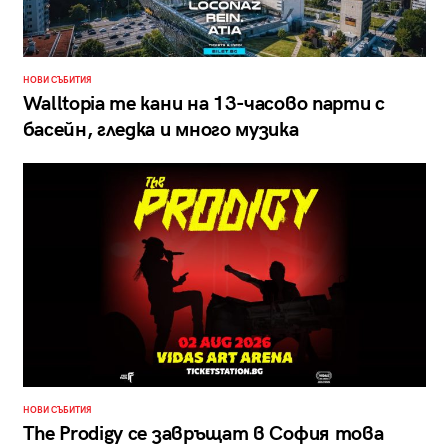
НОВИ СЪБИТИЯ
Walltopia те кани на 13-часово парти с
басейн, гледка и много музика
НОВИ СЪБИТИЯ
The Prodigy се завръщат в София това