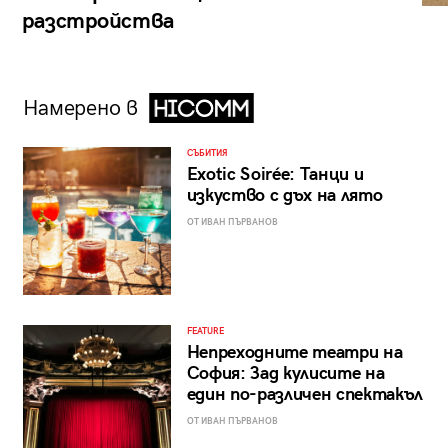
разстройства
Намерено в
СЪБИТИЯ
Exotic Soirée: Танци и
изкуство с дъх на лято
ОТ ИВАН ПЪРВАНОВ
FEATURE
Непреходните театри на
София: Зад кулисите на
един по-различен спектакъл
ОТ ИВАН ПЪРВАНОВ