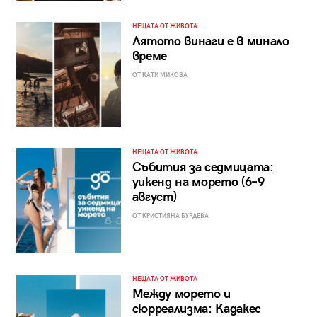
НЕЩАТА ОТ ЖИВОТА
Лятото винаги е в минало
време
ОТ КАТИ МИКОВА
НЕЩАТА ОТ ЖИВОТА
Събития за седмицата:
уикенд на морето (6–9
август)
ОТ КРИСТИЯНА БУРДЕВА
НЕЩАТА ОТ ЖИВОТА
Между морето и
сюрреализма: Кадакес