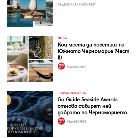
ОТ ДЕСИСЛАВА МАКЪЛРЕЙТ
МЕСТА
Кои места да посетиш по
Южното Черноморие (Част
II)
РЕДАКТОРИТЕ
НЕЩАТА ОТ ЖИВОТА
Go Guide Seaside Awards
отново събират най-
доброто по Черноморието
РЕДАКТОРИТЕ