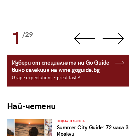
1
/29
Избери от специалната ни Go Guide
вино селекция на wine.goguide.bg
Grape expectations - great taste!
Най-четени
НЕЩАТА ОТ ЖИВОТА
Summer City Guide: 72 часа в
Иракли