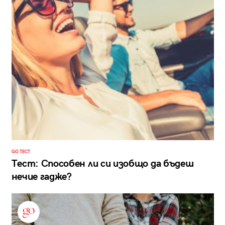
GO ТЕСТ
Тест: Способен ли си изобщо да бъдеш
нечие гадже?