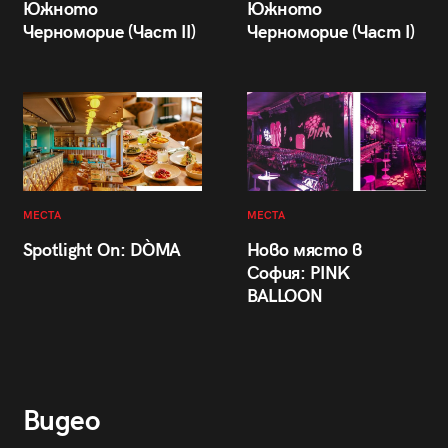
Южното
Южното
Черноморие (Част II)
Черноморие (Част I)
МЕСТА
МЕСТА
Spotlight On: DÒMA
Ново място в
София: PINK
BALLOON
Видео