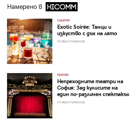
Намерено в
СЪБИТИЯ
Exotic Soirée: Танци и
изкуство с дъх на лято
ОТ ИВАН ПЪРВАНОВ
FEATURE
Непреходните театри на
София: Зад кулисите на
един по-различен спектакъл
ОТ ИВАН ПЪРВАНОВ