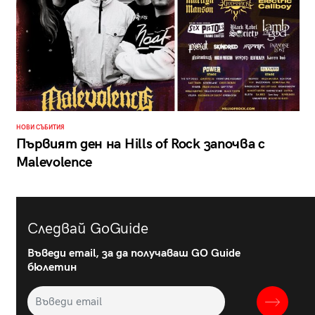
НОВИ СЪБИТИЯ
Първият ден на Hills of Rock започва с
Malevolence
Следвай GoGuide
Въведи email, за да получаваш GO Guide
бюлетин