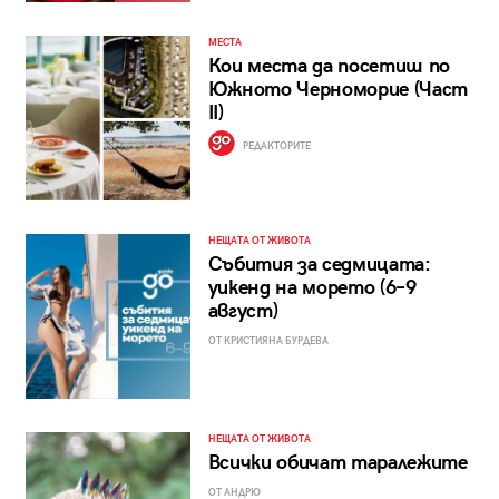
МЕСТА
Кои места да посетиш по
Южното Черноморие (Част
II)
РЕДАКТОРИТЕ
НЕЩАТА ОТ ЖИВОТА
Събития за седмицата:
уикенд на морето (6–9
август)
ОТ КРИСТИЯНА БУРДЕВА
НЕЩАТА ОТ ЖИВОТА
Всички обичат таралежите
ОТ АНДРЮ