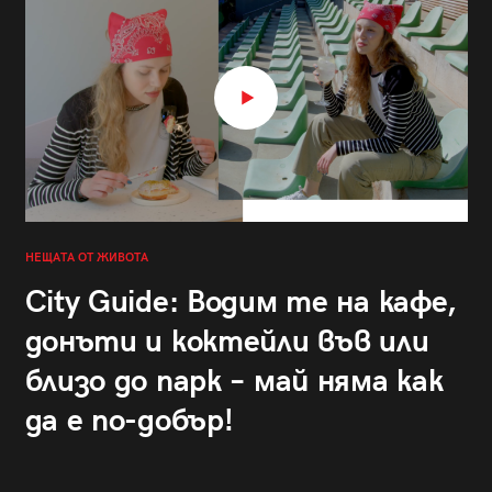
НЕЩАТА ОТ ЖИВОТА
City Guide: Водим те на кафе,
донъти и коктейли във или
близо до парк – май няма как
да е по-добър!