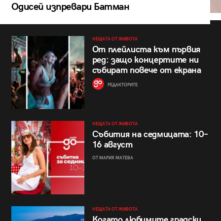
Одисей изпревари Батман
НЕЩАТА ОТ ЖИВОТА
От плейлиста към първия
ред: защо концертите ни
събират повече от екрана
РЕДАКТОРИТЕ
НЕЩАТА ОТ ЖИВОТА
Събития на седмицата: 10–
16 август
ОТ МАРИЯ МАТЕВА
НЕЩАТА ОТ ЖИВОТА
Когато любимите градски