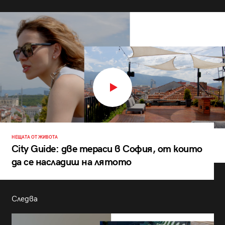
НЕЩАТА ОТ ЖИВОТА
City Guide: две тераси в София, от които
да се насладиш на лятото
Следва