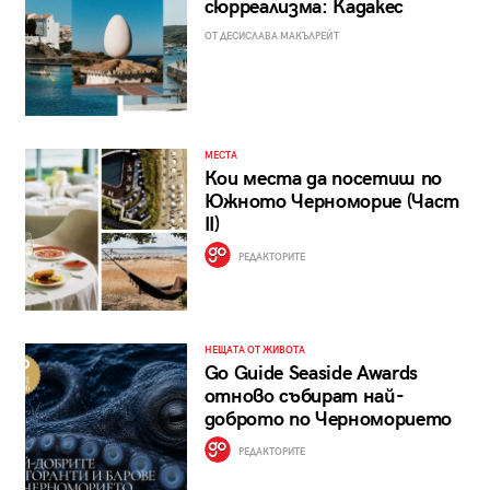
сюрреализма: Кадакес
ОТ ДЕСИСЛАВА МАКЪЛРЕЙТ
МЕСТА
Кои места да посетиш по
Южното Черноморие (Част
II)
РЕДАКТОРИТЕ
НЕЩАТА ОТ ЖИВОТА
Go Guide Seaside Awards
отново събират най-
доброто по Черноморието
РЕДАКТОРИТЕ