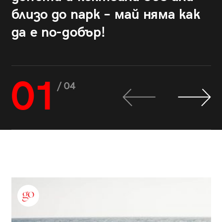
близо до парк – май няма как
да е по-добър!
01
/ 04