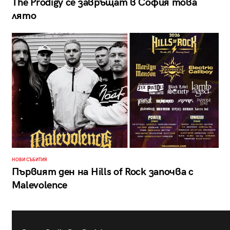
The Prodigy се завръщат в София това
лято
НОВИ СЪБИТИЯ
Първият ден на Hills of Rock започва с
Malevolence