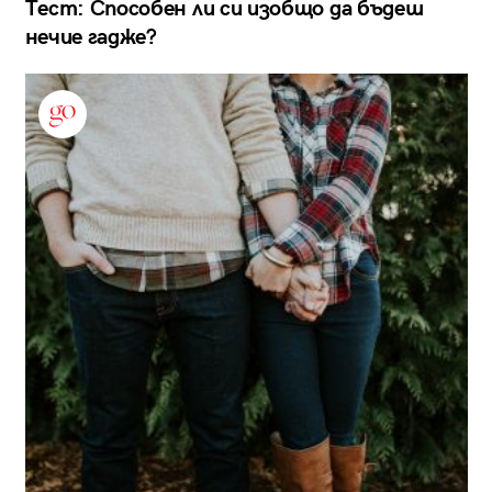
Тест: Способен ли си изобщо да бъдеш
нечие гадже?