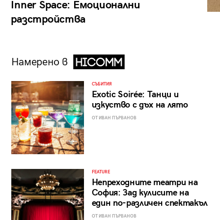
Inner Space: Емоционални
разстройства
Намерено в
СЪБИТИЯ
Exotic Soirée: Танци и
изкуство с дъх на лято
ОТ ИВАН ПЪРВАНОВ
FEATURE
Непреходните театри на
София: Зад кулисите на
един по-различен спектакъл
ОТ ИВАН ПЪРВАНОВ