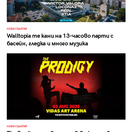
НОВИ СЪБИТИЯ
Walltopia те кани на 13-часово парти с
басейн, гледка и много музика
НОВИ СЪБИТИЯ