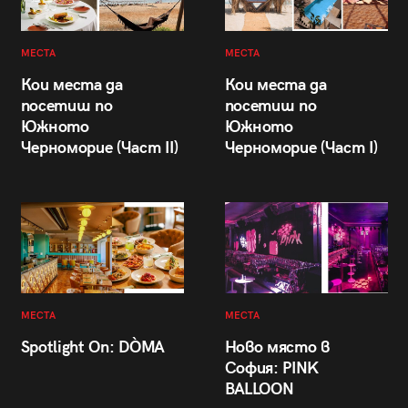
МЕСТА
МЕСТА
Кои места да
Кои места да
посетиш по
посетиш по
Южното
Южното
Черноморие (Част II)
Черноморие (Част I)
МЕСТА
МЕСТА
Spotlight On: DÒMA
Ново място в
София: PINK
BALLOON