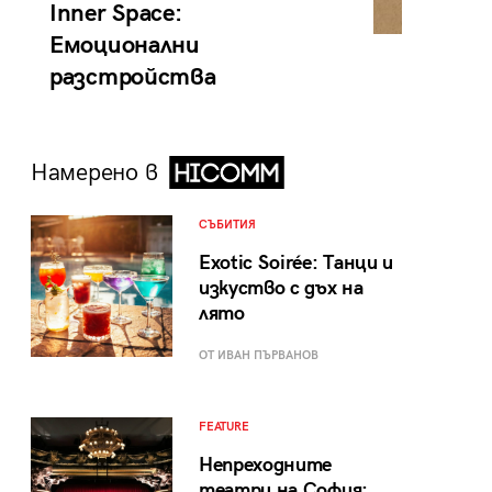
Inner Space:
Емоционални
разстройства
Намерено в
СЪБИТИЯ
Exotic Soirée: Танци и
изкуство с дъх на
лято
ОТ ИВАН ПЪРВАНОВ
FEATURE
Непреходните
театри на София: