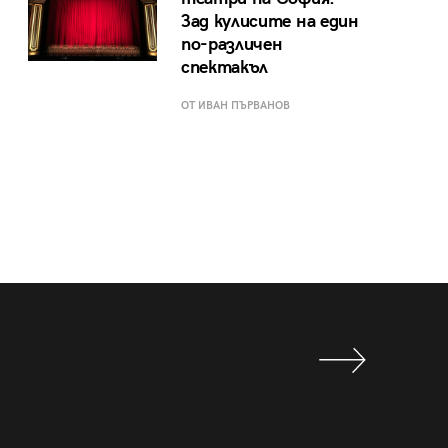
Зад кулисите на един
по-различен
спектакъл
ОТ ИВАН ПЪРВАНОВ