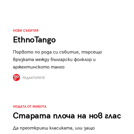
к
Tender is the Wine – Какво
чаша
се пие на Лазурния бряг
НОВИ СЪБИТИЯ
EthnoTango
Първото по рода си събитие, търсещо
29
/29
връзката между български фолклор и
аржентинското танго
РЕДАКТОРИТЕ
НЕЩАТА ОТ ЖИВОТА
Старата плоча на нов глас
Да преоткриеш класиката, или защо