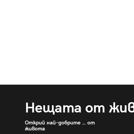
Нещата от жи
Открий най-добрите … от
живота