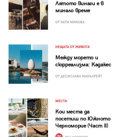
Лятото винаги е в
минало време
ОТ КАТИ МИКОВА
НЕЩАТА ОТ ЖИВОТА
Между морето и
сюрреализма: Кадакес
ОТ ДЕСИСЛАВА МАКЪЛРЕЙТ
МЕСТА
Кои места да
посетиш по Южното
Черноморие (Част II)