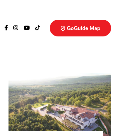
GoGuide Map