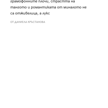
грамофонните плочи, страстта на
тангото и романтиката от миналото не
са отживелица, а лукс
ОТ ДАНИЕЛА КРЪСТАНОВА