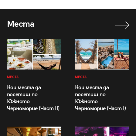
Места
МЕСТА
МЕСТА
Кои места да
Кои места да
посетиш по
посетиш по
Южното
Южното
Черноморие (Част II)
Черноморие (Част I)