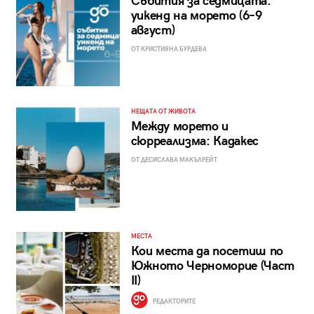
Събития за седмицата:
уикенд на морето (6–9
август)
ОТ КРИСТИЯНА БУРДЕВА
НЕЩАТА ОТ ЖИВОТА
Между морето и
сюрреализма: Кадакес
ОТ ДЕСИСЛАВА МАКЪЛРЕЙТ
МЕСТА
Кои места да посетиш по
Южното Черноморие (Част
II)
РЕДАКТОРИТЕ