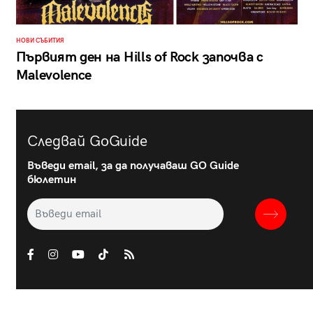
НОВИ СЪБИТИЯ
Първият ден на Hills of Rock започва с
Malevolence
Следвай GoGuide
Въведи email, за да получаваш GO Guide
бюлетин