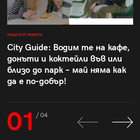
НЕЩАТА ОТ ЖИВОТА
City Guide: Водим те на кафе,
донъти и коктейли във или
близо до парк – май няма как
да е по-добър!
01
/ 04