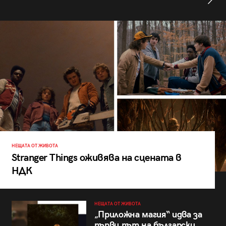
НЕЩАТА ОТ ЖИВОТА
Stranger Things оживява на сцената в
НДК
НЕЩАТА ОТ ЖИВОТА
„Приложна магия“ идва за
първи път на български