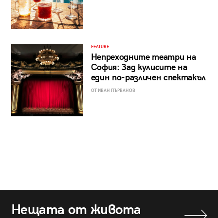
FEATURE
Непреходните театри на
София: Зад кулисите на
един по-различен спектакъл
ОТ ИВАН ПЪРВАНОВ
Нещата от живота