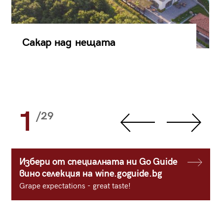
Сакар над нещата
1
/29
Избери от специалната ни Go Guide
вино селекция на wine.goguide.bg
Grape expectations - great taste!