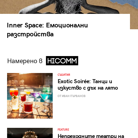
Inner Space: Емоционални
разстройства
Намерено в
СЪБИТИЯ
Exotic Soirée: Танци и
изкуство с дъх на лято
ОТ ИВАН ПЪРВАНОВ
FEATURE
Непреходните театри на