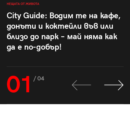
НЕЩАТА ОТ ЖИВОТА
City Guide: Водим те на кафе,
донъти и коктейли във или
близо до парк – май няма как
да е по-добър!
01
/ 04