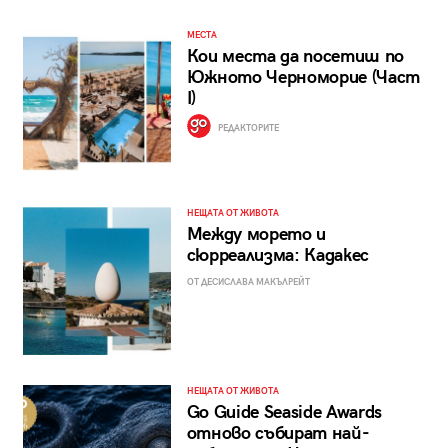
МЕСТА
Кои места да посетиш по
Южното Черноморие (Част
I)
РЕДАКТОРИТЕ
НЕЩАТА ОТ ЖИВОТА
Между морето и
сюрреализма: Кадакес
ОТ ДЕСИСЛАВА МАКЪЛРЕЙТ
НЕЩАТА ОТ ЖИВОТА
Go Guide Seaside Awards
отново събират най-