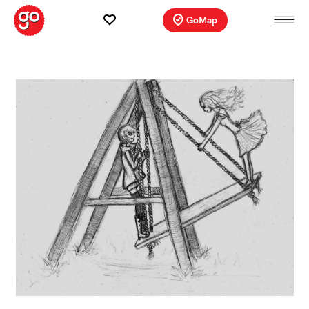
GoMap