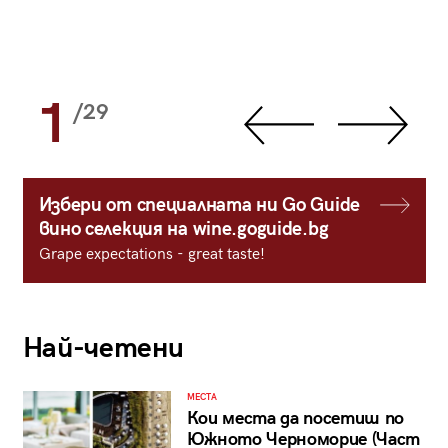
1
/29
Избери от специалната ни Go Guide
вино селекция на wine.goguide.bg
Grape expectations - great taste!
Най-четени
МЕСТА
Кои места да посетиш по
Южното Черноморие (Част