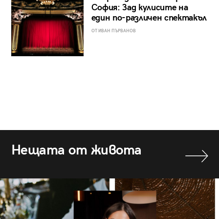
София: Зад кулисите на
един по-различен спектакъл
ОТ ИВАН ПЪРВАНОВ
Нещата от живота