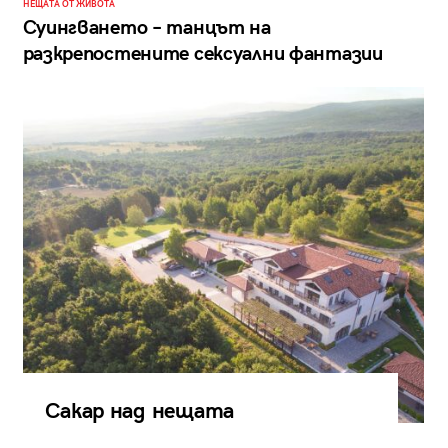
НЕЩАТА ОТ ЖИВОТА
Суингването – танцът на
разкрепостените сексуални фантазии
Сакар над нещата