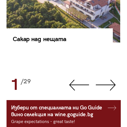
Сакар над нещата
1
/29
Избери от специалната ни Go Guide
вино селекция на wine.goguide.bg
Grape expectations - great taste!