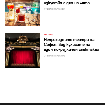
изкуство с дъх на лято
ОТ ИВАН ПЪРВАНОВ
FEATURE
Непреходните театри на
София: Зад кулисите на
един по-различен спектакъл
ОТ ИВАН ПЪРВАНОВ