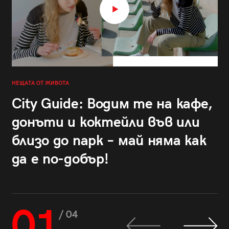
НЕЩАТА ОТ ЖИВОТА
City Guide: Водим те на кафе,
донъти и коктейли във или
близо до парк – май няма как
да е по-добър!
01
/ 04