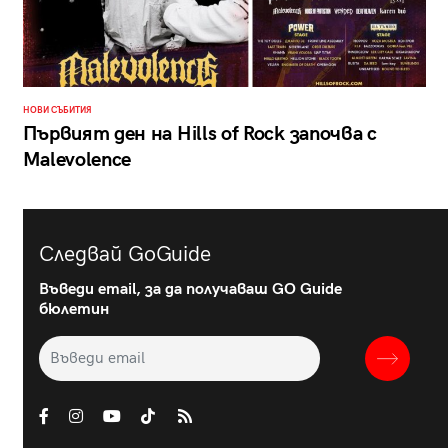
НОВИ СЪБИТИЯ
Първият ден на Hills of Rock започва с
Malevolence
Следвай GoGuide
Въведи email, за да получаваш GO Guide
бюлетин