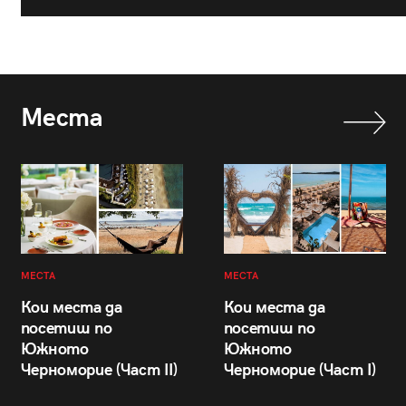
Места
МЕСТА
МЕСТА
Кои места да
Кои места да
посетиш по
посетиш по
Южното
Южното
Черноморие (Част II)
Черноморие (Част I)