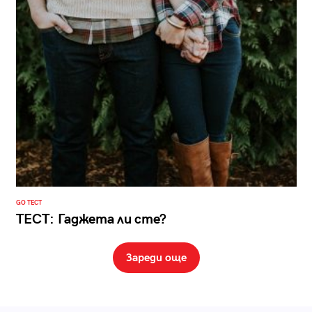
GO ТЕСТ
ТЕСТ: Гаджета ли сте?
Зареди още