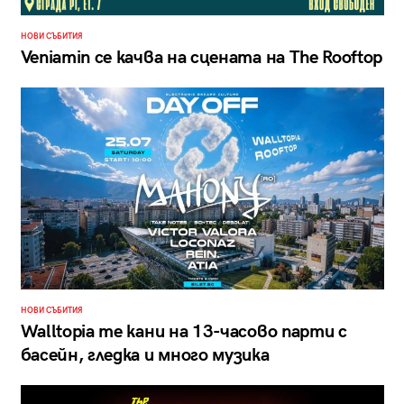
НОВИ СЪБИТИЯ
Veniamin се качва на сцената на The Rooftop
НОВИ СЪБИТИЯ
Walltopia те кани на 13-часово парти с
басейн, гледка и много музика