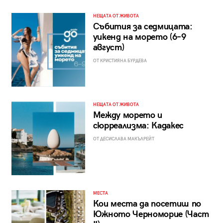
НЕЩАТА ОТ ЖИВОТА
Събития за седмицата:
уикенд на морето (6–9
август)
ОТ КРИСТИЯНА БУРДЕВА
НЕЩАТА ОТ ЖИВОТА
Между морето и
сюрреализма: Кадакес
ОТ ДЕСИСЛАВА МАКЪЛРЕЙТ
МЕСТА
Кои места да посетиш по
Южното Черноморие (Част