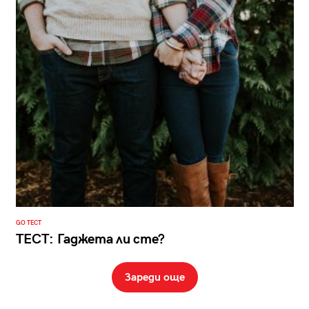
GO ТЕСТ
ТЕСТ: Гаджета ли сте?
Зареди още