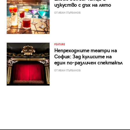
изкуство с дъх на лято
ОТ ИВАН ПЪРВАНОВ
FEATURE
Непреходните театри на
София: Зад кулисите на
един по-различен спектакъл
ОТ ИВАН ПЪРВАНОВ