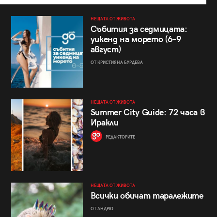
НЕЩАТА ОТ ЖИВОТА
Събития за седмицата:
уикенд на морето (6–9
август)
ОТ КРИСТИЯНА БУРДЕВА
НЕЩАТА ОТ ЖИВОТА
Summer City Guide: 72 часа в
Иракли
РЕДАКТОРИТЕ
НЕЩАТА ОТ ЖИВОТА
Всички обичат таралежите
ОТ АНДРЮ