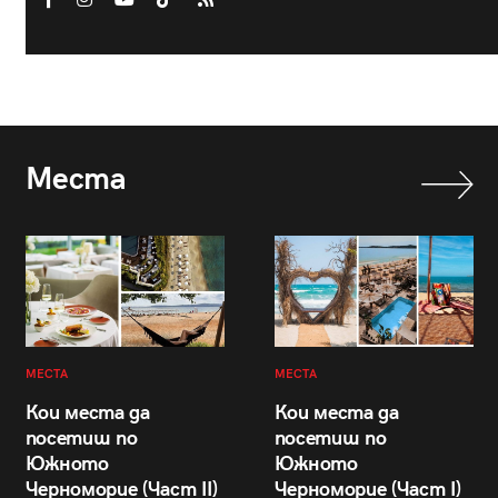
Места
МЕСТА
МЕСТА
Кои места да
Кои места да
посетиш по
посетиш по
Южното
Южното
Черноморие (Част II)
Черноморие (Част I)