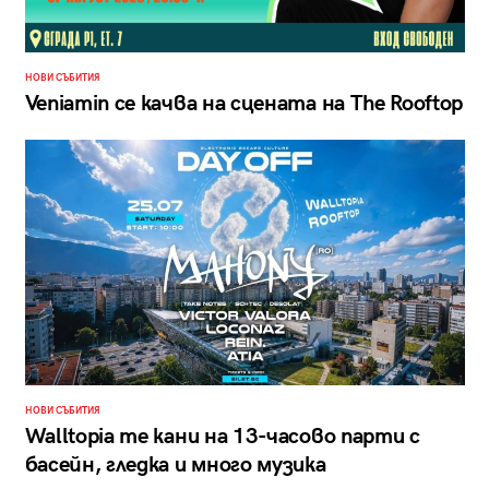
НОВИ СЪБИТИЯ
Veniamin се качва на сцената на The Rooftop
НОВИ СЪБИТИЯ
Walltopia те кани на 13-часово парти с
басейн, гледка и много музика