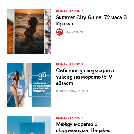
НЕЩАТА ОТ ЖИВОТА
Summer City Guide: 72 часа в
Иракли
РЕДАКТОРИТЕ
НЕЩАТА ОТ ЖИВОТА
Събития за седмицата:
уикенд на морето (6–9
август)
ОТ КРИСТИЯНА БУРДЕВА
НЕЩАТА ОТ ЖИВОТА
Между морето и
сюрреализма: Кадакес