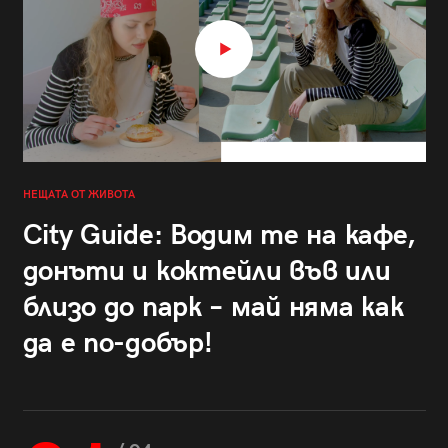
НЕЩАТА ОТ ЖИВОТА
City Guide: Водим те на кафе,
донъти и коктейли във или
близо до парк – май няма как
да е по-добър!