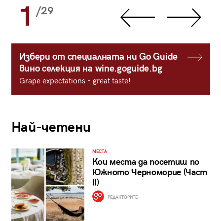
1
/29
Избери от специалната ни Go Guide
вино селекция на wine.goguide.bg
Grape expectations - great taste!
Най-четени
МЕСТА
Кои места да посетиш по
Южното Черноморие (Част
II)
РЕДАКТОРИТЕ