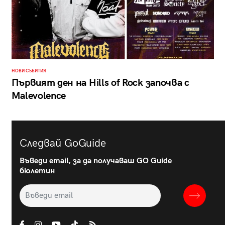
НОВИ СЪБИТИЯ
Първият ден на Hills of Rock започва с
Malevolence
Следвай GoGuide
Въведи email, за да получаваш GO Guide
бюлетин