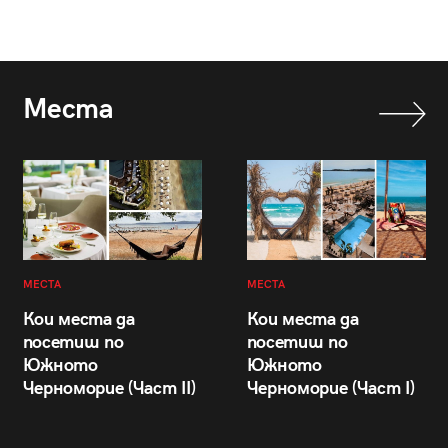
Места
МЕСТА
МЕСТА
Кои места да
Кои места да
посетиш по
посетиш по
Южното
Южното
Черноморие (Част II)
Черноморие (Част I)