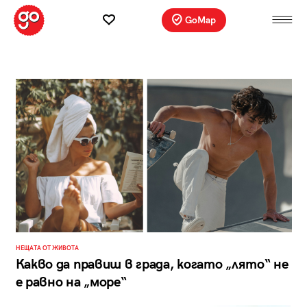
GoMap
НЕЩАТА ОТ ЖИВОТА
Какво да правиш в града, когато „лято“ не
е равно на „море“