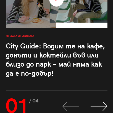
НЕЩАТА ОТ ЖИВОТА
City Guide: Водим те на кафе,
донъти и коктейли във или
близо до парк – май няма как
да е по-добър!
01
/ 04