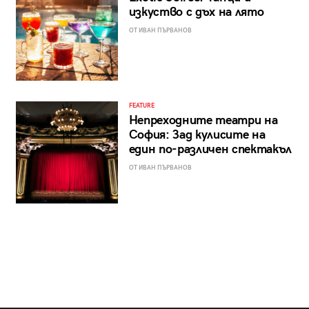
изкуство с дъх на лято
ОТ ИВАН ПЪРВАНОВ
FEATURE
Непреходните театри на
София: Зад кулисите на
един по-различен спектакъл
ОТ ИВАН ПЪРВАНОВ