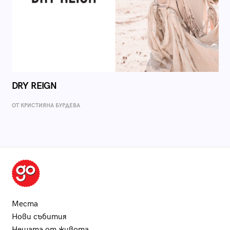
DRY REIGN
ОТ КРИСТИЯНА БУРДЕВА
Места
Нови събития
Нещата от живота