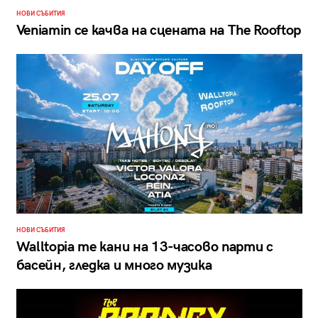
НОВИ СЪБИТИЯ
Veniamin се качва на сцената на The Rooftop
НОВИ СЪБИТИЯ
Walltopia те кани на 13-часово парти с
басейн, гледка и много музика