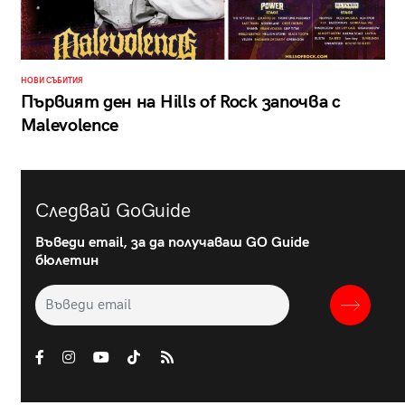
НОВИ СЪБИТИЯ
Първият ден на Hills of Rock започва с
Malevolence
Следвай GoGuide
Въведи email, за да получаваш GO Guide
бюлетин