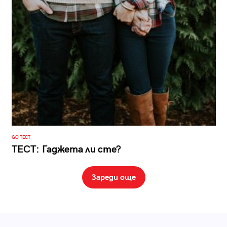
GO ТЕСТ
ТЕСТ: Гаджета ли сте?
Зареди още