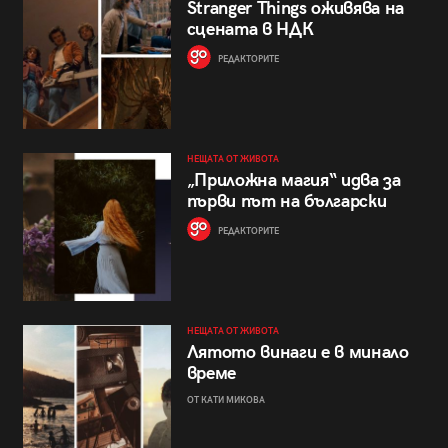
Stranger Things оживява на
сцената в НДК
РЕДАКТОРИТЕ
НЕЩАТА ОТ ЖИВОТА
„Приложна магия“ идва за
първи път на български
РЕДАКТОРИТЕ
НЕЩАТА ОТ ЖИВОТА
Лятото винаги е в минало
време
ОТ КАТИ МИКОВА