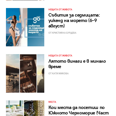
НЕЩАТА ОТ ЖИВОТА
Събития за седмицата:
уикенд на морето (6–9
август)
ОТ КРИСТИЯНА БУРДЕВА
НЕЩАТА ОТ ЖИВОТА
Лятото винаги е в минало
време
ОТ КАТИ МИКОВА
МЕСТА
Кои места да посетиш по
Южното Черноморие (Част