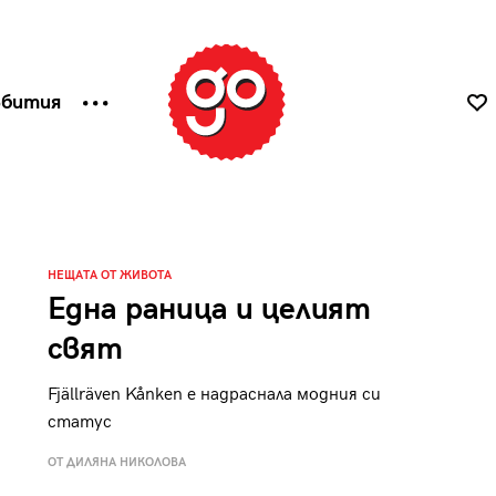
ъбития
НЕЩАТА ОТ ЖИВОТА
Една раница и целият
свят
Fjällräven Kånken е надраснала модния си
статус
ОТ ДИЛЯНА НИКОЛОВА