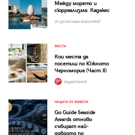
Между морето и
сюрреализма: Кадакес
ОТ ДЕСИСЛАВА МАКЪЛРЕЙТ
МЕСТА
Кои места да
посетиш по Южното
Черноморие (Част II)
РЕДАКТОРИТЕ
НЕЩАТА ОТ ЖИВОТА
Go Guide Seaside
Awards отново
събират най-
доброто по