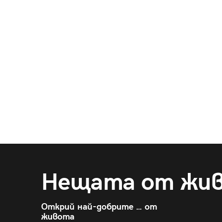
Нещата от жи
Открий най-добрите … от
живота