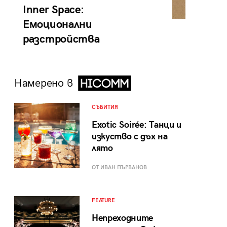
Inner Space:
Емоционални
разстройства
Намерено в
СЪБИТИЯ
Exotic Soirée: Танци и
изкуство с дъх на
лято
ОТ ИВАН ПЪРВАНОВ
FEATURE
Непреходните