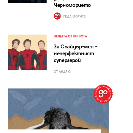
Черноморието
РЕДАКТОРИТЕ
НЕЩАТА ОТ ЖИВОТА
За Спайдър-мен –
неперфектният
супергерой
ОТ АНДРЮ