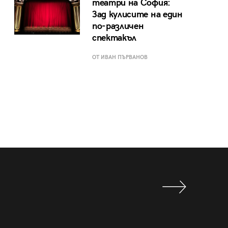
театри на София:
Зад кулисите на един
по-различен
спектакъл
ОТ ИВАН ПЪРВАНОВ