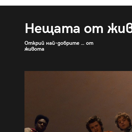
Нещата от жи
Открий най-добрите … от
живота