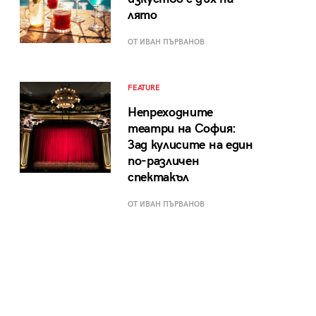
лято
ОТ ИВАН ПЪРВАНОВ
FEATURE
Непреходните
театри на София:
Зад кулисите на един
по-различен
спектакъл
ОТ ИВАН ПЪРВАНОВ