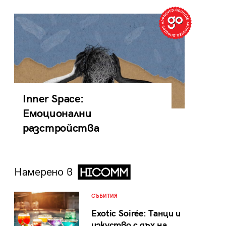
Inner Space:
Емоционални
разстройства
Намерено в
СЪБИТИЯ
Exotic Soirée: Танци и
изкуство с дъх на