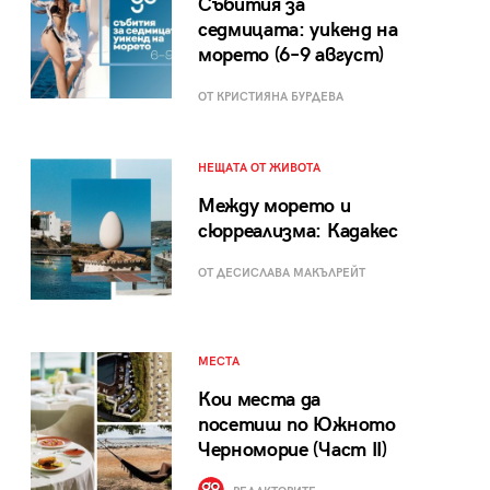
Събития за
седмицата: уикенд на
морето (6–9 август)
ОТ КРИСТИЯНА БУРДЕВА
НЕЩАТА ОТ ЖИВОТА
Между морето и
сюрреализма: Кадакес
ОТ ДЕСИСЛАВА МАКЪЛРЕЙТ
МЕСТА
Кои места да
посетиш по Южното
Черноморие (Част II)