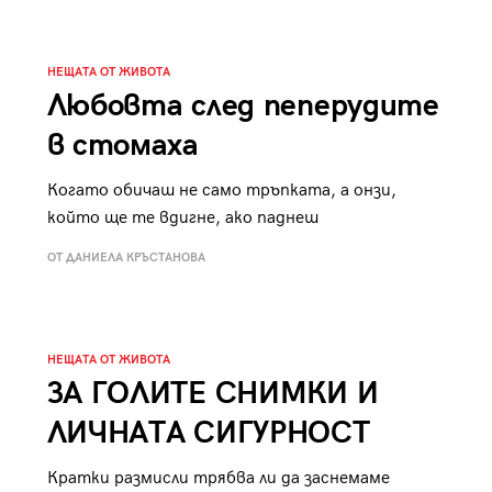
НЕЩАТА ОТ ЖИВОТА
Любовта след пеперудите
в стомаха
Когато обичаш не само тръпката, а онзи,
който ще те вдигне, ако паднеш
ОТ ДАНИЕЛА КРЪСТАНОВА
НЕЩАТА ОТ ЖИВОТА
ЗА ГОЛИТЕ СНИМКИ И
ЛИЧНАТА СИГУРНОСТ
Кратки размисли трябва ли да заснемаме