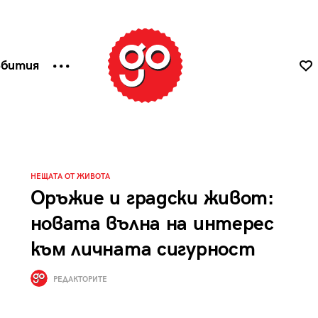
ъбития
НЕЩАТА ОТ ЖИВОТА
Оръжие и градски живот:
новата вълна на интерес
към личната сигурност
РЕДАКТОРИТЕ