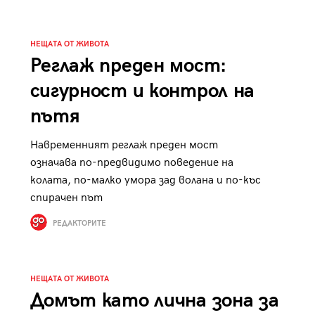
к
Tender is the Wine – Какво
чаша
се пие на Лазурния бряг
НЕЩАТА ОТ ЖИВОТА
Реглаж преден мост:
сигурност и контрол на
пътя
29
/29
Навременният реглаж преден мост
означава по-предвидимо поведение на
колата, по-малко умора зад волана и по-къс
спирачен път
РЕДАКТОРИТЕ
НЕЩАТА ОТ ЖИВОТА
Домът като лична зона за