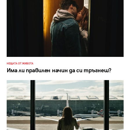
НЕЩАТА ОТ ЖИВОТА
Има ли правилен начин да си тръгнеш?