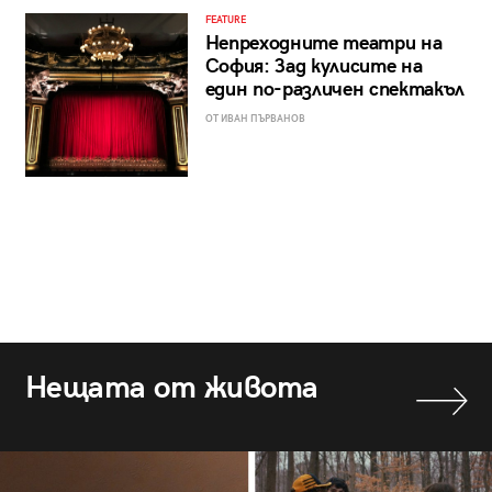
FEATURE
Непреходните театри на
София: Зад кулисите на
един по-различен спектакъл
ОТ ИВАН ПЪРВАНОВ
Нещата от живота