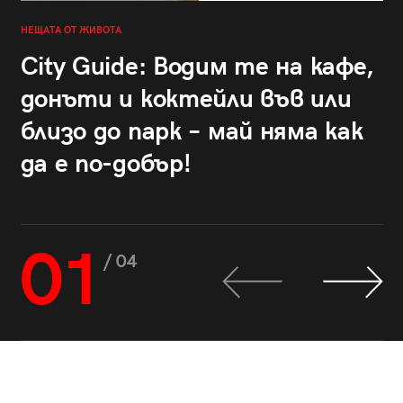
НЕЩАТА ОТ ЖИВОТА
City Guide: Водим те на кафе,
донъти и коктейли във или
близо до парк – май няма как
да е по-добър!
01
/ 04