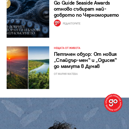
Go Guide Seaside Awards
отново събират най-
доброто по Черноморието
РЕДАКТОРИТЕ
НЕЩАТА ОТ ЖИВОТА
Петъчен обзор: От новия
„Спайдър-мен“ и „Одисея“
до мамута в Дунав
ОТ МАРИЯ МАТЕВА