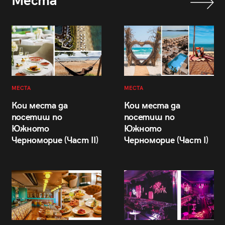
Места
МЕСТА
МЕСТА
Кои места да
Кои места да
посетиш по
посетиш по
Южното
Южното
Черноморие (Част II)
Черноморие (Част I)