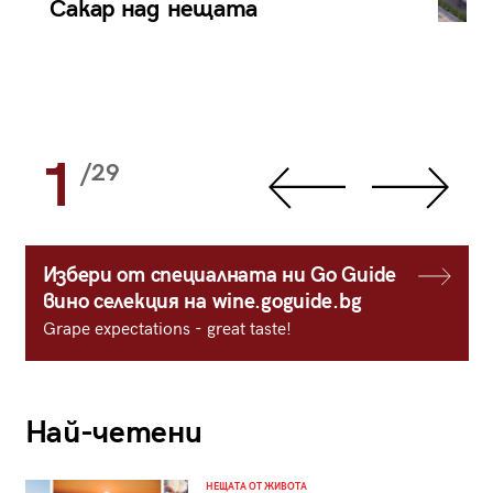
Сакар над нещата
1
/29
Избери от специалната ни Go Guide
вино селекция на wine.goguide.bg
Grape expectations - great taste!
Най-четени
НЕЩАТА ОТ ЖИВОТА