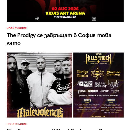
НОВИ СЪБИТИЯ
The Prodigy се завръщат в София това
лято
НОВИ СЪБИТИЯ