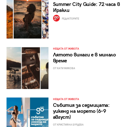
Summer City Guide: 72 часа в
Иракли
РЕДАКТОРИТЕ
НЕЩАТА ОТ ЖИВОТА
Лятото винаги е в минало
време
ОТ КАТИ МИКОВА
НЕЩАТА ОТ ЖИВОТА
Събития за седмицата:
уикенд на морето (6–9
август)
ОТ КРИСТИЯНА БУРДЕВА