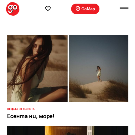
GoMap
НЕЩАТА ОТ ЖИВОТА
Есента ни, море!