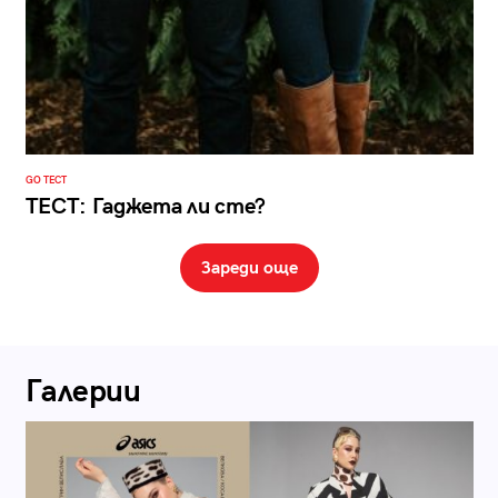
GO ТЕСТ
ТЕСТ: Гаджета ли сте?
Зареди още
Галерии