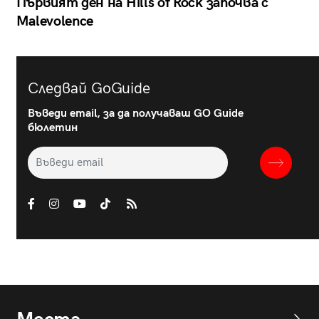
Първият ден на Hills of Rock започва с
Malevolence
Следвай GoGuide
Въведи email, за да получаваш GO Guide
бюлетин