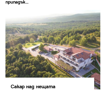
припадък…
Сакар над нещата