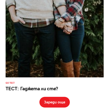
GO ТЕСТ
ТЕСТ: Гаджета ли сте?
Зареди още