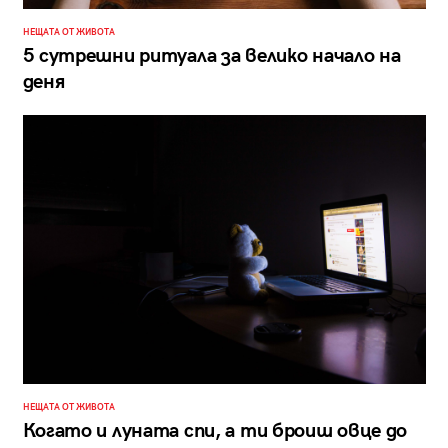
НЕЩАТА ОТ ЖИВОТА
5 сутрешни ритуала за велико начало на
деня
НЕЩАТА ОТ ЖИВОТА
Когато и луната спи, а ти броиш овце до