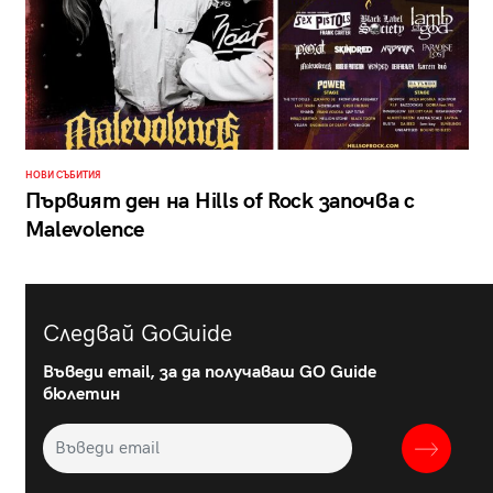
НОВИ СЪБИТИЯ
Първият ден на Hills of Rock започва с
Malevolence
Следвай GoGuide
Въведи email, за да получаваш GO Guide
бюлетин