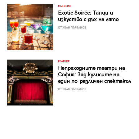
СЪБИТИЯ
Exotic Soirée: Танци и
изкуство с дъх на лято
ОТ ИВАН ПЪРВАНОВ
FEATURE
Непреходните театри на
София: Зад кулисите на
един по-различен спектакъл
ОТ ИВАН ПЪРВАНОВ