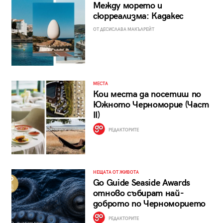
Между морето и
сюрреализма: Кадакес
ОТ ДЕСИСЛАВА МАКЪЛРЕЙТ
МЕСТА
Кои места да посетиш по
Южното Черноморие (Част
II)
РЕДАКТОРИТЕ
НЕЩАТА ОТ ЖИВОТА
Go Guide Seaside Awards
отново събират най-
доброто по Черноморието
РЕДАКТОРИТЕ