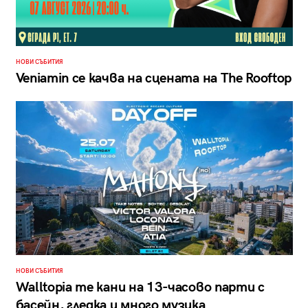
НОВИ СЪБИТИЯ
Veniamin се качва на сцената на The Rooftop
НОВИ СЪБИТИЯ
Walltopia те кани на 13-часово парти с
басейн, гледка и много музика