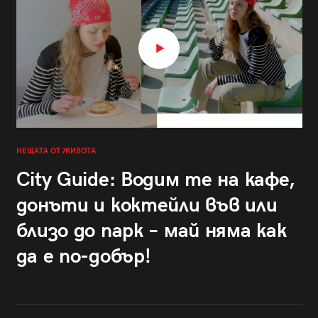
НЕЩАТА ОТ ЖИВОТА
City Guide: Водим те на кафе,
донъти и коктейли във или
близо до парк – май няма как
да е по-добър!