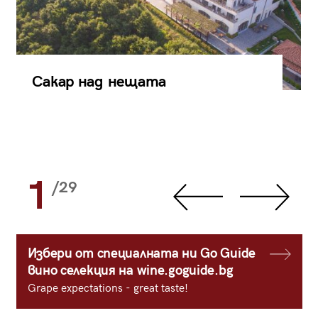
Сакар над нещата
1
/29
Избери от специалната ни Go Guide
вино селекция на wine.goguide.bg
Grape expectations - great taste!