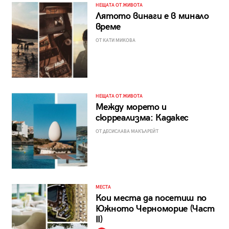
НЕЩАТА ОТ ЖИВОТА
Лятото винаги е в минало
време
ОТ КАТИ МИКОВА
НЕЩАТА ОТ ЖИВОТА
Между морето и
сюрреализма: Кадакес
ОТ ДЕСИСЛАВА МАКЪЛРЕЙТ
МЕСТА
Кои места да посетиш по
Южното Черноморие (Част
II)