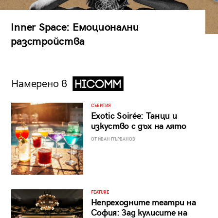
Inner Space: Емоционални
разстройства
Намерено в
СЪБИТИЯ
Exotic Soirée: Танци и
изкуство с дъх на лято
ОТ ИВАН ПЪРВАНОВ
FEATURE
Непреходните театри на
София: Зад кулисите на