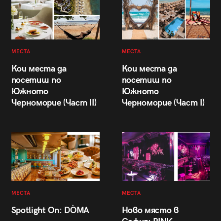
МЕСТА
МЕСТА
Кои места да
Кои места да
посетиш по
посетиш по
Южното
Южното
Черноморие (Част II)
Черноморие (Част I)
МЕСТА
МЕСТА
Spotlight On: DÒMA
Ново място в