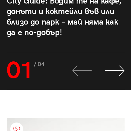
City Guide: Водим те на кафе,
донъти и коктейли във или
близо до парк – май няма как
да е по-добър!
01
/ 04