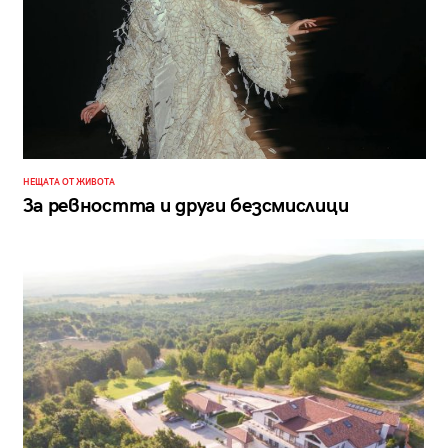
НЕЩАТА ОТ ЖИВОТА
За ревността и други безсмислици