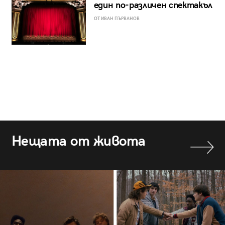
един по-различен спектакъл
ОТ ИВАН ПЪРВАНОВ
Нещата от живота