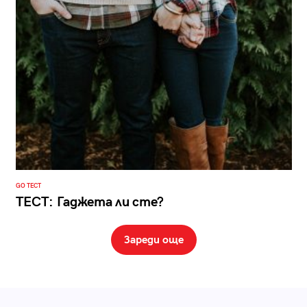
GO ТЕСТ
ТЕСТ: Гаджета ли сте?
Зареди още