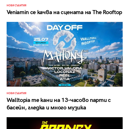
НОВИ СЪБИТИЯ
Veniamin се качва на сцената на The Rooftop
НОВИ СЪБИТИЯ
Walltopia те кани на 13-часово парти с
басейн, гледка и много музика