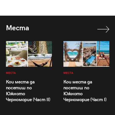
Места
МЕСТА
МЕСТА
Кои места да
Кои места да
посетиш по
посетиш по
Южното
Южното
Черноморие (Част II)
Черноморие (Част I)