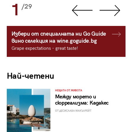
1
/29
Избери от специалната ни Go Guide
вино селекция на wine.goguide.bg
Grape expectations - great taste!
Най-четени
НЕЩАТА ОТ ЖИВОТА
Между морето и
сюрреализма: Кадакес
ОТ ДЕСИСЛАВА МАКЪЛРЕЙТ