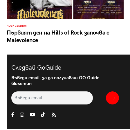
НОВИ СЪБИТИЯ
Първият ден на Hills of Rock започва с
Malevolence
Следвай GoGuide
Въведи email, за да получаваш GO Guide
бюлетин