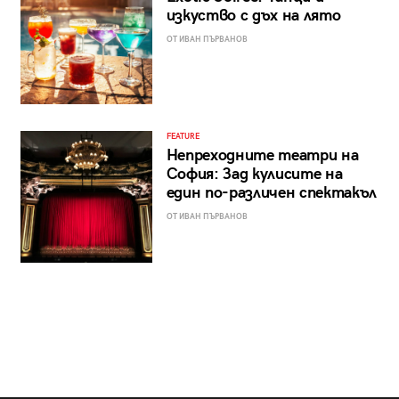
изкуство с дъх на лято
ОТ ИВАН ПЪРВАНОВ
FEATURE
Непреходните театри на
София: Зад кулисите на
един по-различен спектакъл
ОТ ИВАН ПЪРВАНОВ