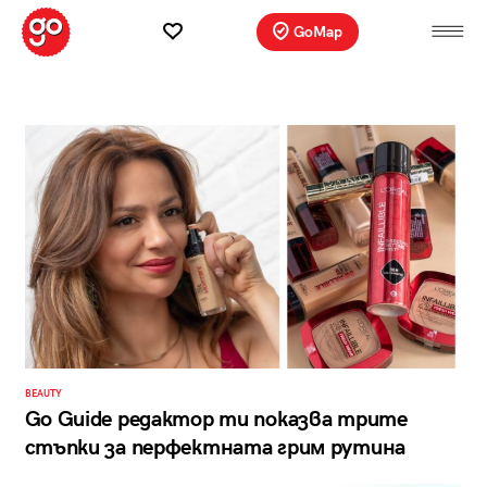
GoMap
BEAUTY
Go Guide редактор ти показва трите
стъпки за перфектната грим рутина