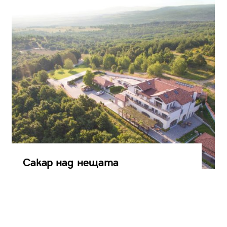
Сакар над нещата