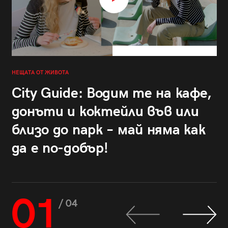
НЕЩАТА ОТ ЖИВОТА
City Guide: Водим те на кафе,
донъти и коктейли във или
близо до парк – май няма как
да е по-добър!
01
/ 04