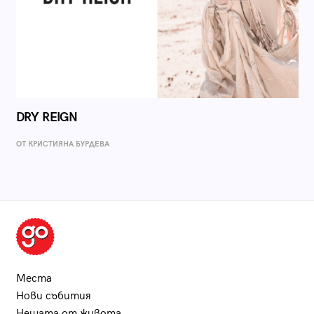
DRY REIGN
ОТ КРИСТИЯНА БУРДЕВА
Места
Нови събития
Нещата от живота