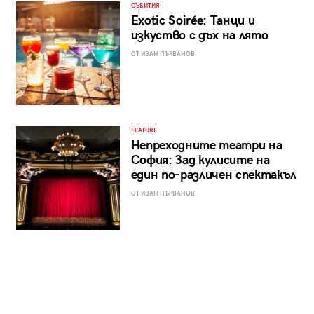
СЪБИТИЯ
Exotic Soirée: Танци и
изкуство с дъх на лято
ОТ ИВАН ПЪРВАНОВ
FEATURE
Непреходните театри на
София: Зад кулисите на
един по-различен спектакъл
ОТ ИВАН ПЪРВАНОВ