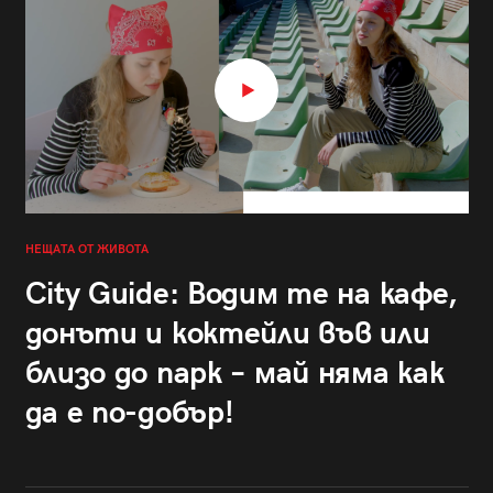
НЕЩАТА ОТ ЖИВОТА
City Guide: Водим те на кафе,
донъти и коктейли във или
близо до парк – май няма как
да е по-добър!