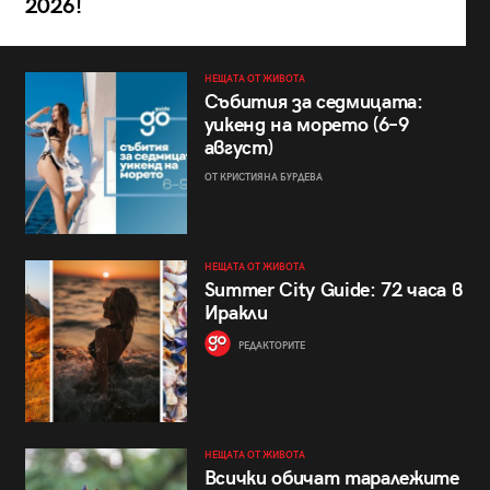
2026!
НЕЩАТА ОТ ЖИВОТА
Събития за седмицата:
уикенд на морето (6–9
август)
ОТ КРИСТИЯНА БУРДЕВА
НЕЩАТА ОТ ЖИВОТА
Summer City Guide: 72 часа в
Иракли
РЕДАКТОРИТЕ
НЕЩАТА ОТ ЖИВОТА
Всички обичат таралежите