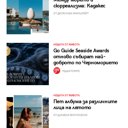
сюрреализма: Кадакес
ОТ ДЕСИСЛАВА МАКЪЛРЕЙТ
НЕЩАТА ОТ ЖИВОТА
Go Guide Seaside Awards
отново събират най-
доброто по Черноморието
РЕДАКТОРИТЕ
НЕЩАТА ОТ ЖИВОТА
Пет албума за различните
лица на лятото
ОТ ДАНИЕЛЕ МОНТЕЛЕОНЕ