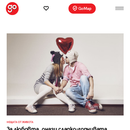
GoMap
НЕЩАТА ОТ ЖИВОТА
За любовта, онази сладко-горчивата