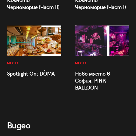
Южното
Южното
Черноморие (Част II)
Черноморие (Част I)
МЕСТА
МЕСТА
Spotlight On: DÒMA
Ново място в
София: PINK
BALLOON
Видео