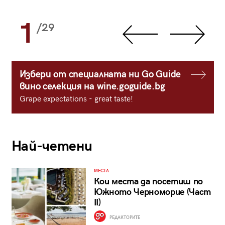
1
/29
Избери от специалната ни Go Guide
вино селекция на wine.goguide.bg
Grape expectations - great taste!
Най-четени
МЕСТА
Кои места да посетиш по
Южното Черноморие (Част
II)
РЕДАКТОРИТЕ