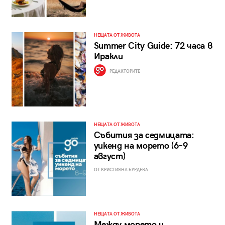
НЕЩАТА ОТ ЖИВОТА
Summer City Guide: 72 часа в
Иракли
РЕДАКТОРИТЕ
НЕЩАТА ОТ ЖИВОТА
Събития за седмицата:
уикенд на морето (6–9
август)
ОТ КРИСТИЯНА БУРДЕВА
НЕЩАТА ОТ ЖИВОТА
Между морето и