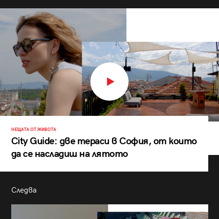
НЕЩАТА ОТ ЖИВОТА
City Guide: две тераси в София, от които
да се насладиш на лятото
Следва