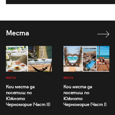
Места
МЕСТА
МЕСТА
Кои места да
Кои места да
посетиш по
посетиш по
Южното
Южното
Черноморие (Част II)
Черноморие (Част I)