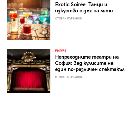
Exotic Soirée: Танци и
изкуство с дъх на лято
ОТ ИВАН ПЪРВАНОВ
FEATURE
Непреходните театри на
София: Зад кулисите на
един по-различен спектакъл
ОТ ИВАН ПЪРВАНОВ