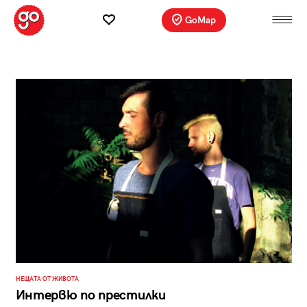
GoMap
НЕЩАТА ОТ ЖИВОТА
Интервю по престилки