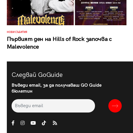
НОВИ СЪБИТИЯ
Първият ден на Hills of Rock започва с
Malevolence
Следвай GoGuide
Въведи email, за да получаваш GO Guide
бюлетин