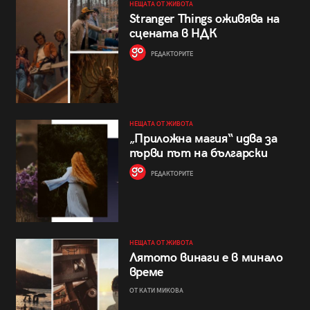
НЕЩАТА ОТ ЖИВОТА
Stranger Things оживява на
сцената в НДК
РЕДАКТОРИТЕ
НЕЩАТА ОТ ЖИВОТА
„Приложна магия“ идва за
първи път на български
РЕДАКТОРИТЕ
НЕЩАТА ОТ ЖИВОТА
Лятото винаги е в минало
време
ОТ КАТИ МИКОВА