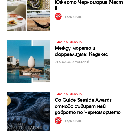
Южното Черноморие (Част
II)
РЕДАКТОРИТЕ
НЕЩАТА ОТ ЖИВОТА
Между морето и
сюрреализма: Кадакес
ОТ ДЕСИСЛАВА МАКЪЛРЕЙТ
НЕЩАТА ОТ ЖИВОТА
Go Guide Seaside Awards
отново събират най-
доброто по Черноморието
РЕДАКТОРИТЕ