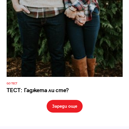
GO ТЕСТ
ТЕСТ: Гаджета ли сте?
Зареди още