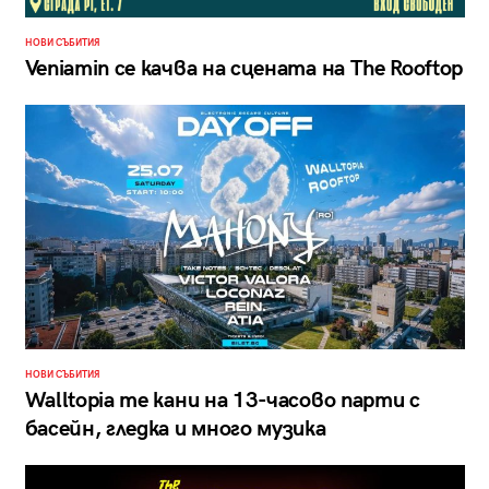
НОВИ СЪБИТИЯ
Veniamin се качва на сцената на The Rooftop
НОВИ СЪБИТИЯ
Walltopia те кани на 13-часово парти с
басейн, гледка и много музика