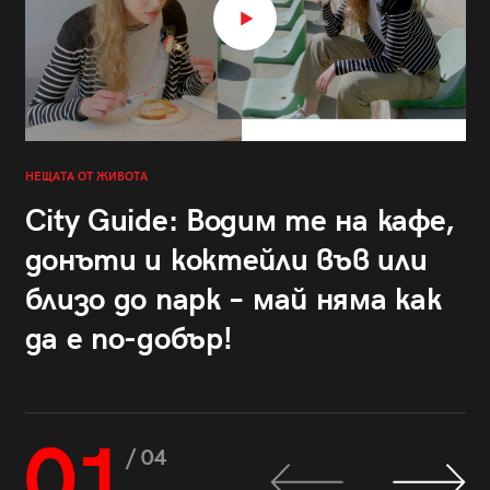
НЕЩАТА ОТ ЖИВОТА
City Guide: Водим те на кафе,
донъти и коктейли във или
близо до парк – май няма как
да е по-добър!
01
/ 04