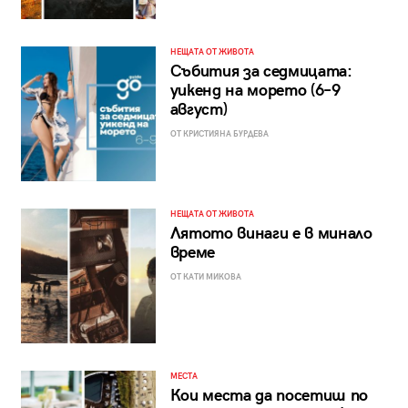
НЕЩАТА ОТ ЖИВОТА
Събития за седмицата:
уикенд на морето (6–9
август)
ОТ КРИСТИЯНА БУРДЕВА
НЕЩАТА ОТ ЖИВОТА
Лятото винаги е в минало
време
ОТ КАТИ МИКОВА
МЕСТА
Кои места да посетиш по