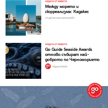
НЕЩАТА ОТ ЖИВОТА
Между морето и
сюрреализма: Кадакес
ОТ ДЕСИСЛАВА МАКЪЛРЕЙТ
НЕЩАТА ОТ ЖИВОТА
Go Guide Seaside Awards
отново събират най-
доброто по Черноморието
РЕДАКТОРИТЕ