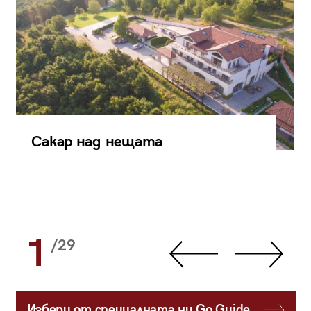
Сакар над нещата
1
/29
Избери от специалната ни Go Guide