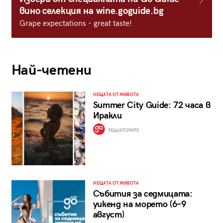
вино селекция на wine.goguide.bg
Grape expectations - great taste!
Най-четени
НЕЩАТА ОТ ЖИВОТА
Summer City Guide: 72 часа в
Иракли
РЕДАКТОРИТЕ
НЕЩАТА ОТ ЖИВОТА
Събития за седмицата:
уикенд на морето (6–9
август)