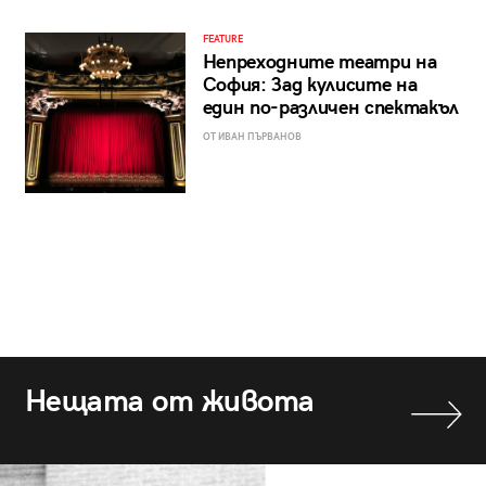
FEATURE
Непреходните театри на
София: Зад кулисите на
един по-различен спектакъл
ОТ ИВАН ПЪРВАНОВ
Нещата от живота