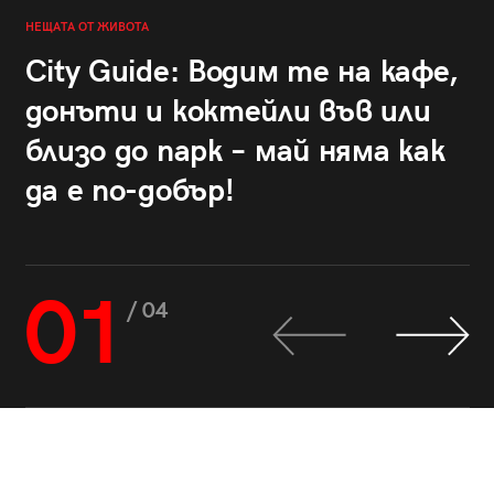
НЕЩАТА ОТ ЖИВОТА
City Guide: Водим те на кафе,
донъти и коктейли във или
близо до парк – май няма как
да е по-добър!
01
/ 04