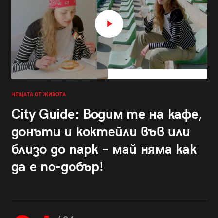
НЕЩАТА ОТ ЖИВОТА
City Guide: Водим те на кафе,
донъти и коктейли във или
близо до парк – май няма как
да е по-добър!