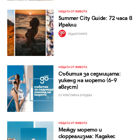
НЕЩАТА ОТ ЖИВОТА
Summer City Guide: 72 часа в
Иракли
РЕДАКТОРИТЕ
НЕЩАТА ОТ ЖИВОТА
Събития за седмицата:
уикенд на морето (6–9
август)
ОТ КРИСТИЯНА БУРДЕВА
НЕЩАТА ОТ ЖИВОТА
Между морето и
сюрреализма: Кадакес