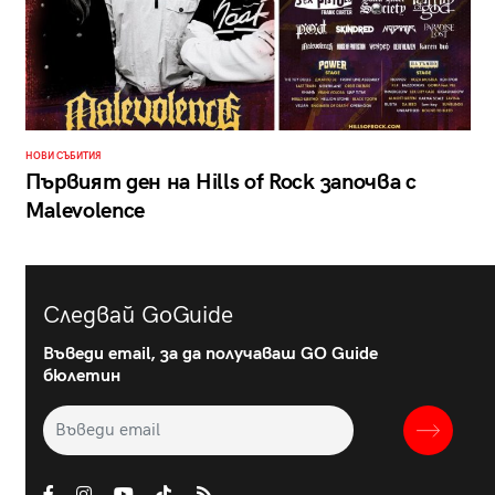
НОВИ СЪБИТИЯ
Първият ден на Hills of Rock започва с
Malevolence
Следвай GoGuide
Въведи email, за да получаваш GO Guide
бюлетин