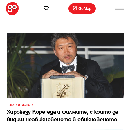
GoMap
НЕЩАТА ОТ ЖИВОТА
Хироказу Коре-еда и филмите, с които да
видиш необикновеното в обикновеното