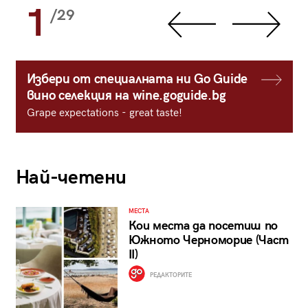
1
/29
Избери от специалната ни Go Guide
вино селекция на wine.goguide.bg
Grape expectations - great taste!
Най-четени
МЕСТА
Кои места да посетиш по
Южното Черноморие (Част
II)
РЕДАКТОРИТЕ