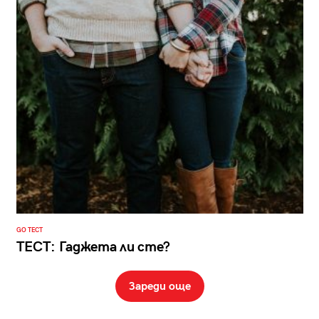
GO ТЕСТ
ТЕСТ: Гаджета ли сте?
Зареди още