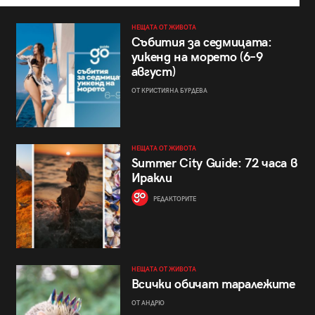
НЕЩАТА ОТ ЖИВОТА
Събития за седмицата:
уикенд на морето (6–9
август)
ОТ КРИСТИЯНА БУРДЕВА
НЕЩАТА ОТ ЖИВОТА
Summer City Guide: 72 часа в
Иракли
РЕДАКТОРИТЕ
НЕЩАТА ОТ ЖИВОТА
Всички обичат таралежите
ОТ АНДРЮ