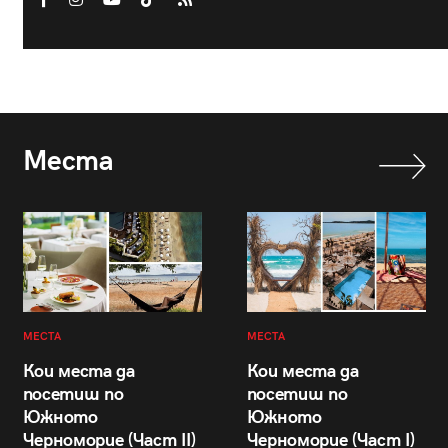
Места
МЕСТА
МЕСТА
Кои места да
Кои места да
посетиш по
посетиш по
Южното
Южното
Черноморие (Част II)
Черноморие (Част I)