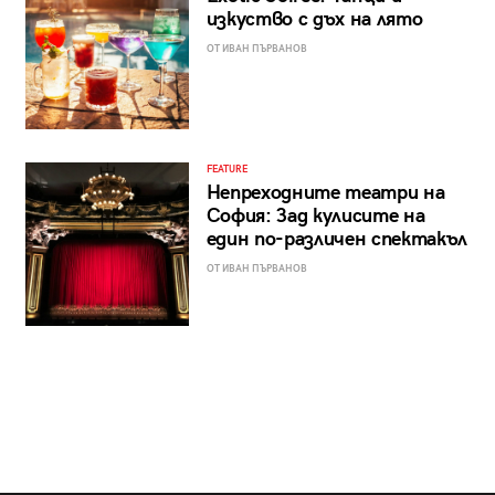
изкуство с дъх на лято
ОТ ИВАН ПЪРВАНОВ
FEATURE
Непреходните театри на
София: Зад кулисите на
един по-различен спектакъл
ОТ ИВАН ПЪРВАНОВ