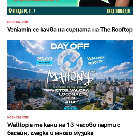
НОВИ СЪБИТИЯ
Veniamin се качва на сцената на The Rooftop
НОВИ СЪБИТИЯ
Walltopia те кани на 13-часово парти с
басейн, гледка и много музика