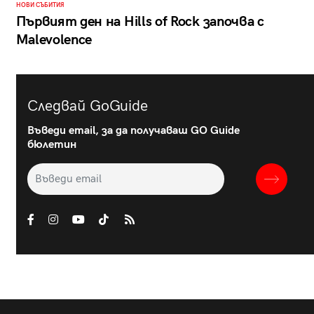
НОВИ СЪБИТИЯ
Първият ден на Hills of Rock започва с
Malevolence
Следвай GoGuide
Въведи email, за да получаваш GO Guide
бюлетин