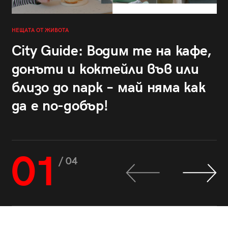
НЕЩАТА ОТ ЖИВОТА
City Guide: Водим те на кафе,
донъти и коктейли във или
близо до парк – май няма как
да е по-добър!
01
/ 04