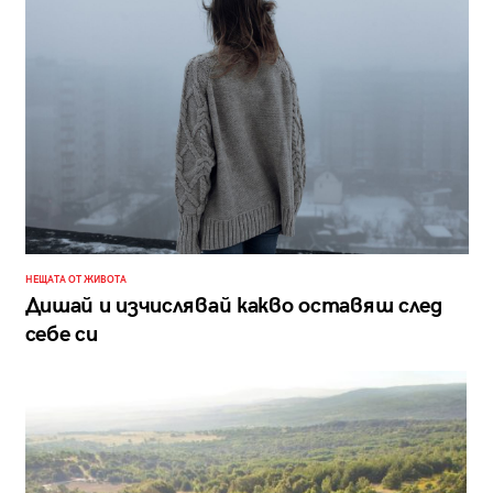
НЕЩАТА ОТ ЖИВОТА
Дишай и изчислявай какво оставяш след
себе си