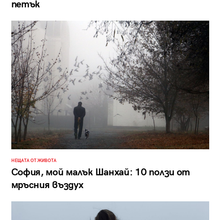
петък
НЕЩАТА ОТ ЖИВОТА
София, мой малък Шанхай: 10 ползи от
мръсния въздух