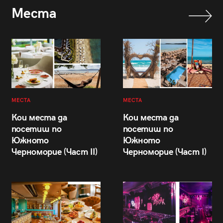
Места
МЕСТА
МЕСТА
Кои места да
Кои места да
посетиш по
посетиш по
Южното
Южното
Черноморие (Част II)
Черноморие (Част I)