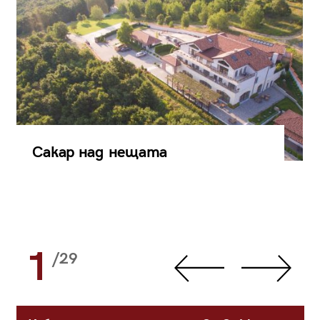
Сакар над нещата
1
/29