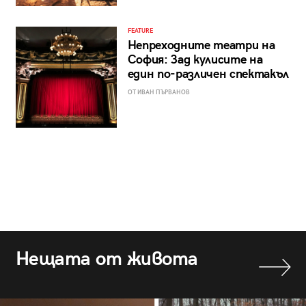
FEATURE
Непреходните театри на
София: Зад кулисите на
един по-различен спектакъл
ОТ ИВАН ПЪРВАНОВ
Нещата от живота