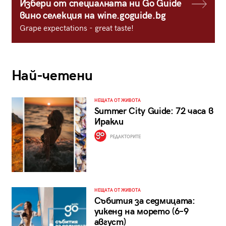
Избери от специалната ни Go Guide
вино селекция на wine.goguide.bg
Grape expectations - great taste!
Най-четени
НЕЩАТА ОТ ЖИВОТА
Summer City Guide: 72 часа в
Иракли
РЕДАКТОРИТЕ
НЕЩАТА ОТ ЖИВОТА
Събития за седмицата:
уикенд на морето (6–9
август)