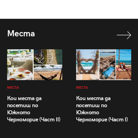
Места
МЕСТА
МЕСТА
Кои места да
Кои места да
посетиш по
посетиш по
Южното
Южното
Черноморие (Част II)
Черноморие (Част I)