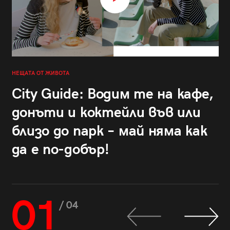
НЕЩАТА ОТ ЖИВОТА
City Guide: Водим те на кафе,
донъти и коктейли във или
близо до парк – май няма как
да е по-добър!
01
/ 04