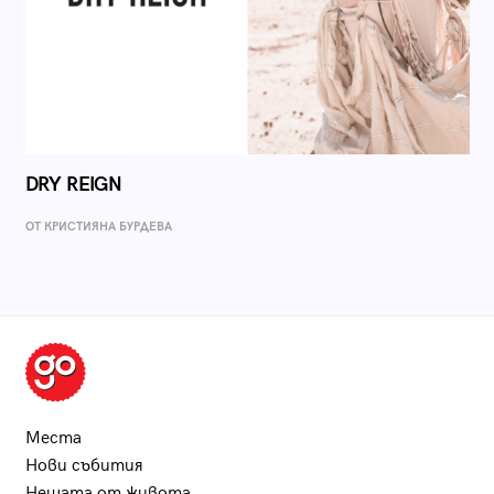
DRY REIGN
ОТ КРИСТИЯНА БУРДЕВА
Места
Нови събития
Нещата от живота