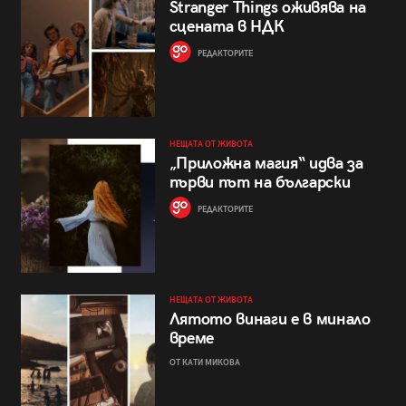
Stranger Things оживява на
сцената в НДК
РЕДАКТОРИТЕ
НЕЩАТА ОТ ЖИВОТА
„Приложна магия“ идва за
първи път на български
РЕДАКТОРИТЕ
НЕЩАТА ОТ ЖИВОТА
Лятото винаги е в минало
време
ОТ КАТИ МИКОВА