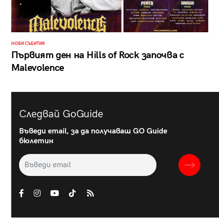
НОВИ СЪБИТИЯ
Първият ден на Hills of Rock започва с
Malevolence
Следвай GoGuide
Въведи email, за да получаваш GO Guide
бюлетин