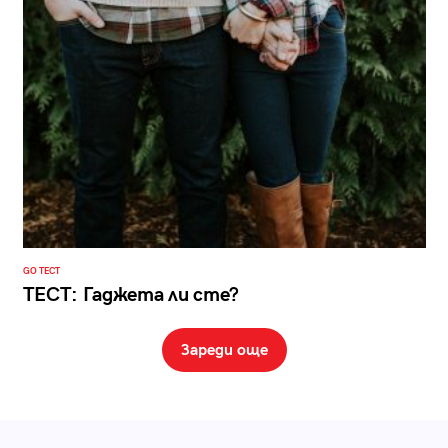
GO ТЕСТ
ТЕСТ: Гаджета ли сте?
Зареди още