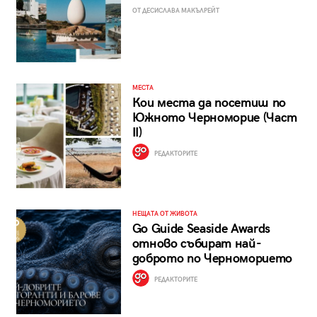
ОТ ДЕСИСЛАВА МАКЪЛРЕЙТ
МЕСТА
Кои места да посетиш по
Южното Черноморие (Част
II)
РЕДАКТОРИТЕ
НЕЩАТА ОТ ЖИВОТА
Go Guide Seaside Awards
отново събират най-
доброто по Черноморието
РЕДАКТОРИТЕ