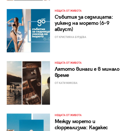
НЕЩАТА ОТ ЖИВОТА
Събития за седмицата:
уикенд на морето (6–9
август)
ОТ КРИСТИЯНА БУРДЕВА
НЕЩАТА ОТ ЖИВОТА
Лятото винаги е в минало
време
ОТ КАТИ МИКОВА
НЕЩАТА ОТ ЖИВОТА
Между морето и
сюрреализма: Кадакес