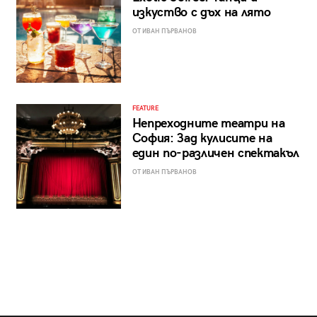
изкуство с дъх на лято
ОТ ИВАН ПЪРВАНОВ
FEATURE
Непреходните театри на
София: Зад кулисите на
един по-различен спектакъл
ОТ ИВАН ПЪРВАНОВ