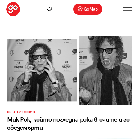
GoMap
НЕЩАТА ОТ ЖИВОТА
Мик Рок, който погледна рока в очите и го
обезсмърти