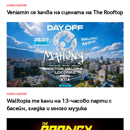
НОВИ СЪБИТИЯ
Veniamin се качва на сцената на The Rooftop
НОВИ СЪБИТИЯ
Walltopia те кани на 13-часово парти с
басейн, гледка и много музика