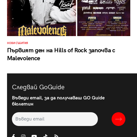
НОВИ СЪБИТИЯ
Първият ден на Hills of Rock започва с
Malevolence
Следвай GoGuide
Въведи email, за да получаваш GO Guide
бюлетин