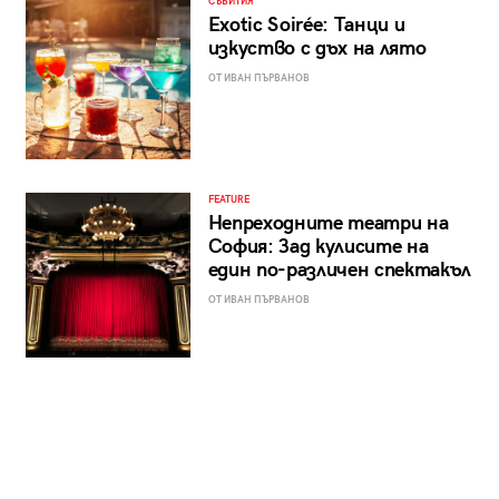
СЪБИТИЯ
Exotic Soirée: Танци и
изкуство с дъх на лято
ОТ ИВАН ПЪРВАНОВ
FEATURE
Непреходните театри на
София: Зад кулисите на
един по-различен спектакъл
ОТ ИВАН ПЪРВАНОВ