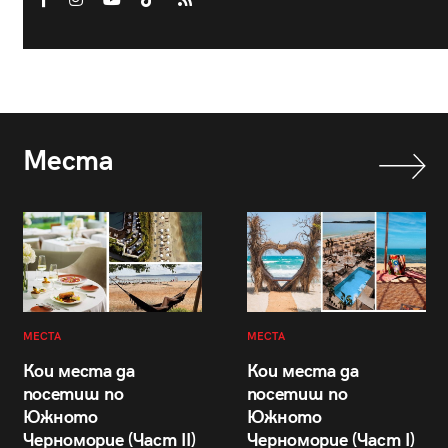
Места
МЕСТА
МЕСТА
Кои места да
Кои места да
посетиш по
посетиш по
Южното
Южното
Черноморие (Част II)
Черноморие (Част I)