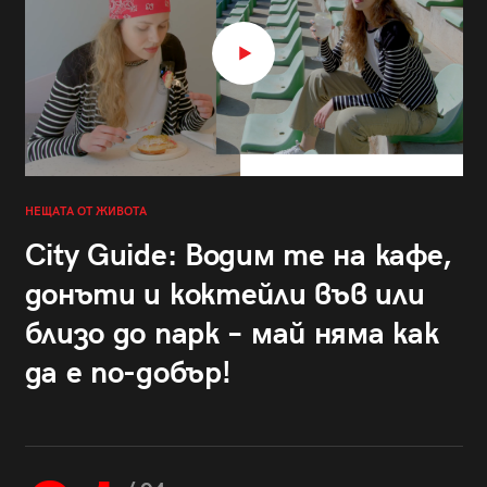
НЕЩАТА ОТ ЖИВОТА
City Guide: Водим те на кафе,
донъти и коктейли във или
близо до парк – май няма как
да е по-добър!