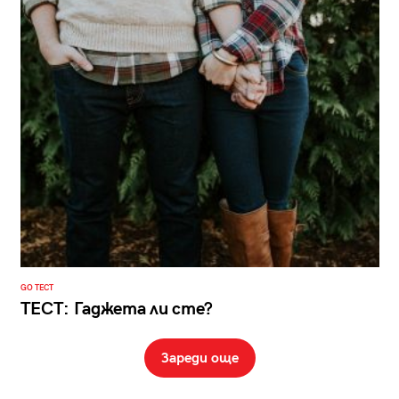
GO ТЕСТ
ТЕСТ: Гаджета ли сте?
Зареди още