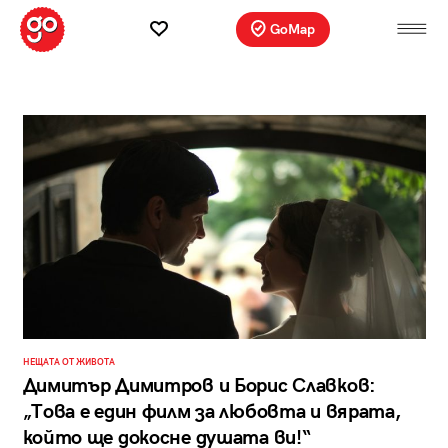
GoMap
НЕЩАТА ОТ ЖИВОТА
Димитър Димитров и Борис Славков:
„Това е един филм за любовта и вярата,
който ще докосне душата ви!“