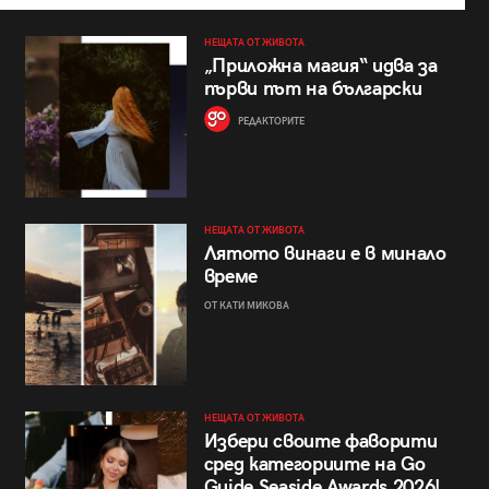
НЕЩАТА ОТ ЖИВОТА
„Приложна магия“ идва за
първи път на български
РЕДАКТОРИТЕ
НЕЩАТА ОТ ЖИВОТА
Лятото винаги е в минало
време
ОТ КАТИ МИКОВА
НЕЩАТА ОТ ЖИВОТА
Избери своите фаворити
сред категориите на Go
Guide Seaside Awards 2026!