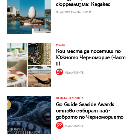
сюрреализма: Кадакес
ОТ ДЕСИСЛАВА МАКЪЛРЕЙТ
МЕСТА
Кои места да посетиш по
Южното Черноморие (Част
II)
РЕДАКТОРИТЕ
НЕЩАТА ОТ ЖИВОТА
Go Guide Seaside Awards
отново събират най-
доброто по Черноморието
РЕДАКТОРИТЕ