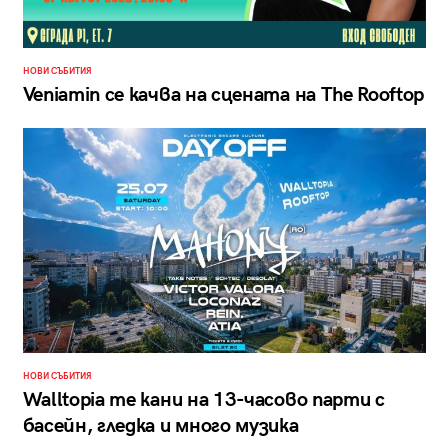
НОВИ СЪБИТИЯ
Veniamin се качва на сцената на The Rooftop
НОВИ СЪБИТИЯ
Walltopia те кани на 13-часово парти с
басейн, гледка и много музика