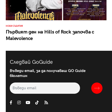
НОВИ СЪБИТИЯ
Първият ден на Hills of Rock започва с
Malevolence
Следвай GoGuide
Въведи email, за да получаваш GO Guide
бюлетин