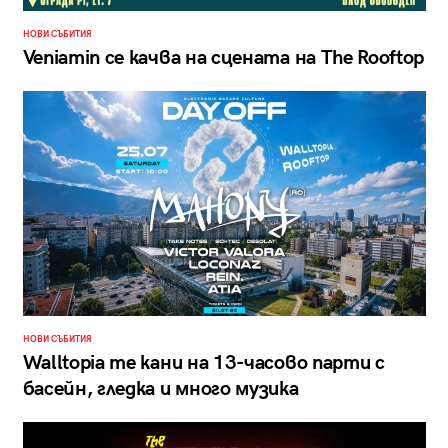
НОВИ СЪБИТИЯ
Veniamin се качва на сцената на The Rooftop
НОВИ СЪБИТИЯ
Walltopia те кани на 13-часово парти с
басейн, гледка и много музика