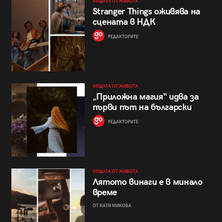
НЕЩАТА ОТ ЖИВОТА
Stranger Things оживява на
сцената в НДК
РЕДАКТОРИТЕ
НЕЩАТА ОТ ЖИВОТА
„Приложна магия“ идва за
първи път на български
РЕДАКТОРИТЕ
НЕЩАТА ОТ ЖИВОТА
Лятото винаги е в минало
време
ОТ КАТИ МИКОВА