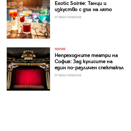
Exotic Soirée: Танци и
изкуство с дъх на лято
ОТ ИВАН ПЪРВАНОВ
FEATURE
Непреходните театри на
София: Зад кулисите на
един по-различен спектакъл
ОТ ИВАН ПЪРВАНОВ