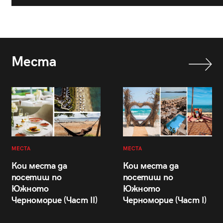
Места
МЕСТА
МЕСТА
Кои места да
Кои места да
посетиш по
посетиш по
Южното
Южното
Черноморие (Част II)
Черноморие (Част I)