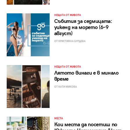
НЕЩАТА ОТ ЖИВОТА
Събития за седмицата:
уикенд на морето (6–9
август)
ОТ КРИСТИЯНА БУРДЕВА
НЕЩАТА ОТ ЖИВОТА
Лятото винаги е в минало
време
ОТ КАТИ МИКОВА
МЕСТА
Кои места да посетиш по