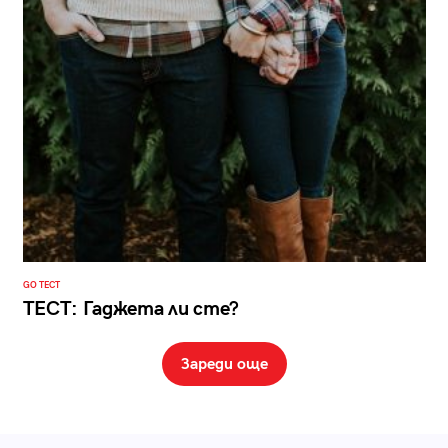
GO ТЕСТ
ТЕСТ: Гаджета ли сте?
Зареди още