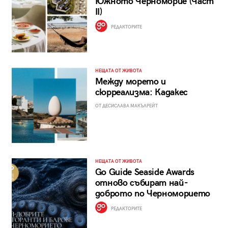
Южното Черноморие (Част
II)
РЕДАКТОРИТЕ
НЕЩАТА ОТ ЖИВОТА
Между морето и
сюрреализма: Кадакес
ОТ ДЕСИСЛАВА МАКЪЛРЕЙТ
НЕЩАТА ОТ ЖИВОТА
Go Guide Seaside Awards
отново събират най-
доброто по Черноморието
РЕДАКТОРИТЕ