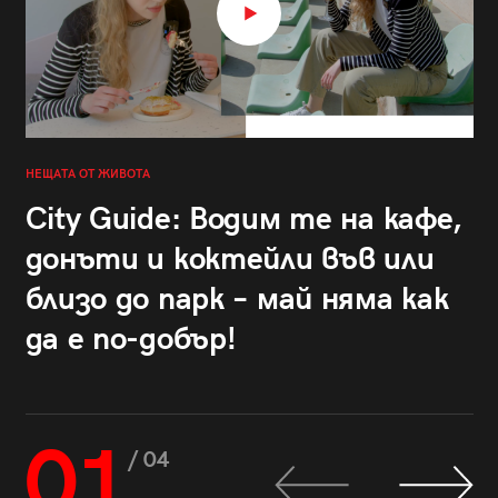
НЕЩАТА ОТ ЖИВОТА
City Guide: Водим те на кафе,
донъти и коктейли във или
близо до парк – май няма как
да е по-добър!
01
/ 04