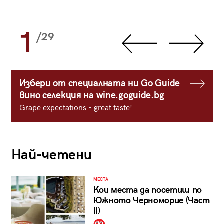
1
/29
Избери от специалната ни Go Guide
вино селекция на wine.goguide.bg
Grape expectations - great taste!
Най-четени
МЕСТА
Кои места да посетиш по
Южното Черноморие (Част
II)