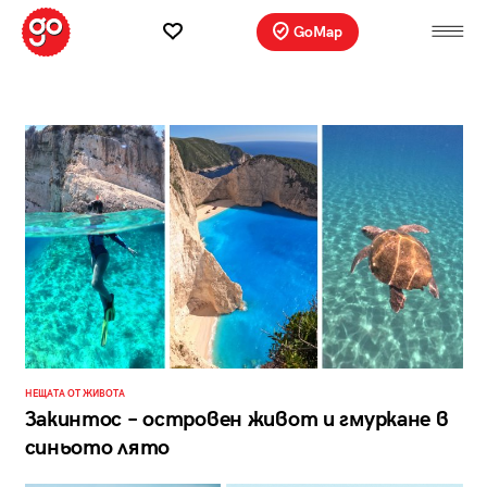
GoMap
НЕЩАТА ОТ ЖИВОТА
Закинтос – островен живот и гмуркане в
синьото лято