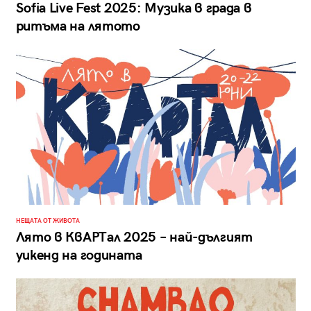
Sofia Live Fest 2025: Mузика в града в
ритъма на лятото
НЕЩАТА ОТ ЖИВОТА
Лято в КвАРТал 2025 – най-дългият
уикенд на годината