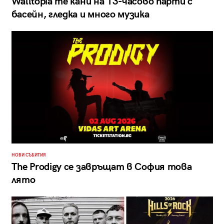
Walltopia те кани на 13-часово парти с
басейн, гледка и много музика
НОВИ СЪБИТИЯ
The Prodigy се завръщат в София това
лято