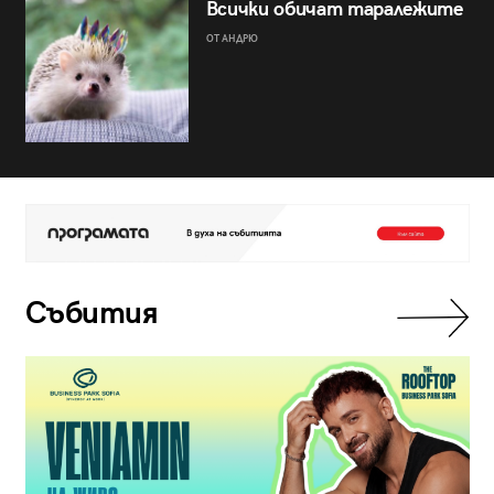
Всички обичат таралежите
ОТ АНДРЮ
Събития