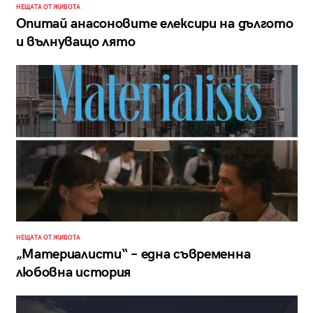
НЕЩАТА ОТ ЖИВОТА
Oпитай анасоновите елексири на дългото
и вълнуващо лято
НЕЩАТА ОТ ЖИВОТА
„Материалисти“ – една съвременна
любовна история