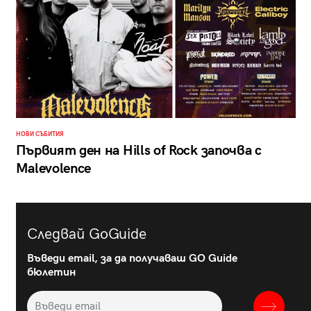
НОВИ СЪБИТИЯ
Първият ден на Hills of Rock започва с
Malevolence
Следвай GoGuide
Въведи email, за да получаваш GO Guide
бюлетин