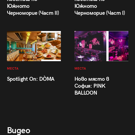
Южното
Южното
Черноморие (Част II)
Черноморие (Част I)
МЕСТА
МЕСТА
Spotlight On: DÒMA
Ново място в
София: PINK
BALLOON
Видео