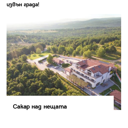
извън града!
Сакар над нещата