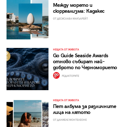
Между морето и
сюрреализма: Кадакес
ОТ ДЕСИСЛАВА МАКЪЛРЕЙТ
НЕЩАТА ОТ ЖИВОТА
Go Guide Seaside Awards
отново събират най-
доброто по Черноморието
РЕДАКТОРИТЕ
НЕЩАТА ОТ ЖИВОТА
Пет албума за различните
лица на лятото
ОТ ДАНИЕЛЕ МОНТЕЛЕОНЕ