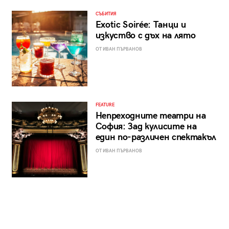
СЪБИТИЯ
Exotic Soirée: Танци и
изкуство с дъх на лято
ОТ ИВАН ПЪРВАНОВ
FEATURE
Непреходните театри на
София: Зад кулисите на
един по-различен спектакъл
ОТ ИВАН ПЪРВАНОВ