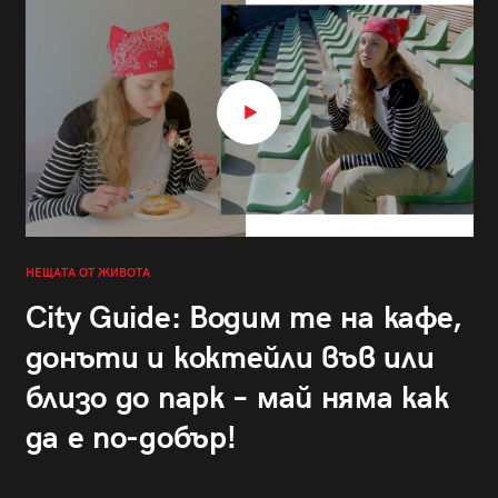
НЕЩАТА ОТ ЖИВОТА
City Guide: Водим те на кафе,
донъти и коктейли във или
близо до парк – май няма как
да е по-добър!