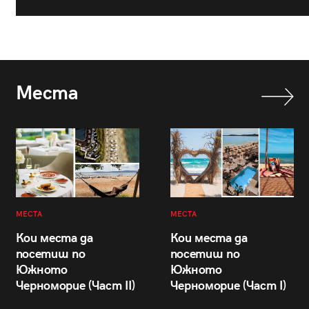
Места
МЕСТА
МЕСТА
Кои места да
Кои места да
посетиш по
посетиш по
Южното
Южното
Черноморие (Част II)
Черноморие (Част I)