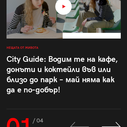
НЕЩАТА ОТ ЖИВОТА
City Guide: Водим те на кафе,
донъти и коктейли във или
близо до парк – май няма как
да е по-добър!
/ 04