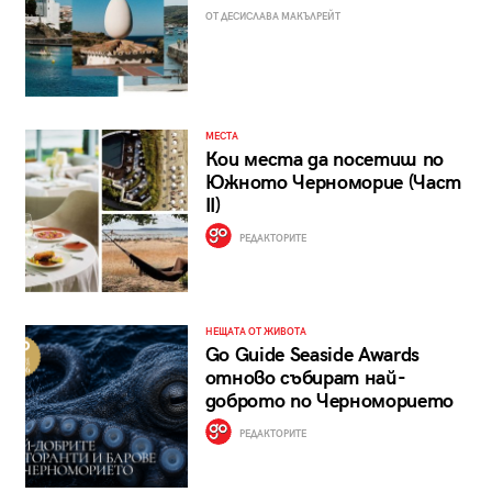
ОТ ДЕСИСЛАВА МАКЪЛРЕЙТ
МЕСТА
Кои места да посетиш по
Южното Черноморие (Част
II)
РЕДАКТОРИТЕ
НЕЩАТА ОТ ЖИВОТА
Go Guide Seaside Awards
отново събират най-
доброто по Черноморието
РЕДАКТОРИТЕ