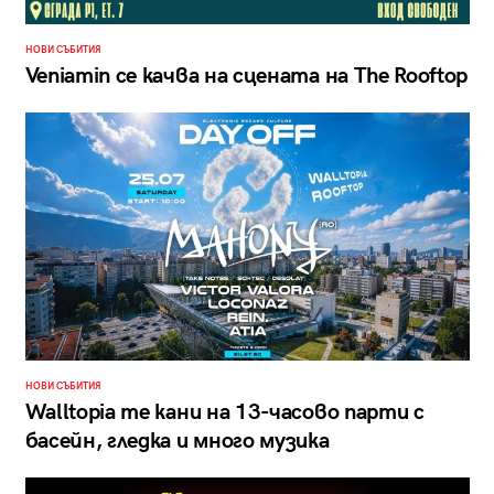
НОВИ СЪБИТИЯ
Veniamin се качва на сцената на The Rooftop
НОВИ СЪБИТИЯ
Walltopia те кани на 13-часово парти с
басейн, гледка и много музика