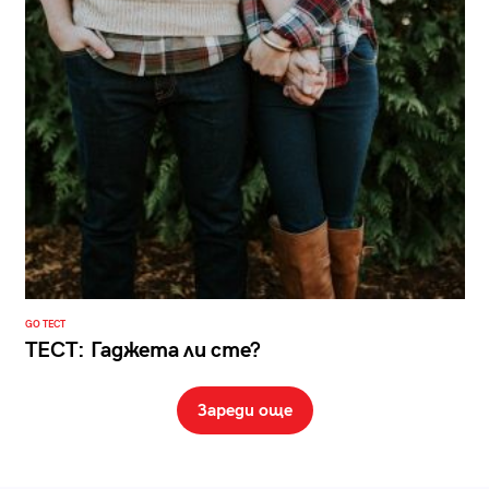
GO ТЕСТ
ТЕСТ: Гаджета ли сте?
Зареди още