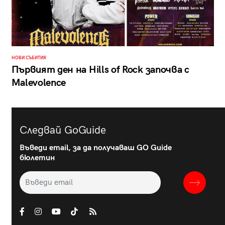
НОВИ СЪБИТИЯ
Първият ден на Hills of Rock започва с
Malevolence
Следвай GoGuide
Въведи email, за да получаваш GO Guide
бюлетин