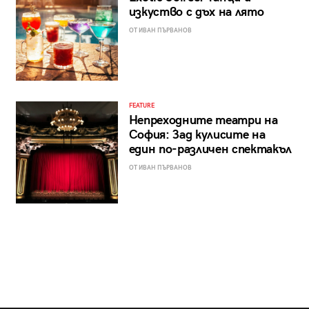
изкуство с дъх на лято
ОТ ИВАН ПЪРВАНОВ
FEATURE
Непреходните театри на
София: Зад кулисите на
един по-различен спектакъл
ОТ ИВАН ПЪРВАНОВ