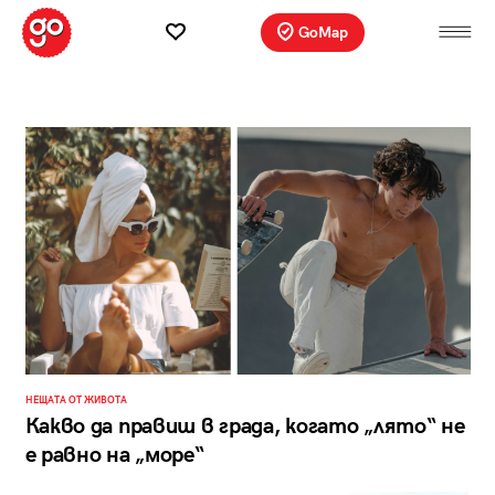
GoMap
НЕЩАТА ОТ ЖИВОТА
Какво да правиш в града, когато „лято“ не
е равно на „море“