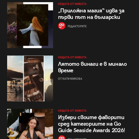
НЕЩАТА ОТ ЖИВОТА
„Приложна магия“ идва за
първи път на български
РЕДАКТОРИТЕ
НЕЩАТА ОТ ЖИВОТА
Лятото винаги е в минало
време
ОТ КАТИ МИКОВА
НЕЩАТА ОТ ЖИВОТА
Избери своите фаворити
сред категориите на Go
Guide Seaside Awards 2026!