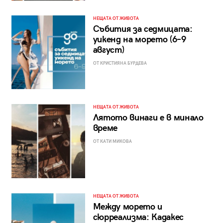
НЕЩАТА ОТ ЖИВОТА
Събития за седмицата:
уикенд на морето (6–9
август)
ОТ КРИСТИЯНА БУРДЕВА
НЕЩАТА ОТ ЖИВОТА
Лятото винаги е в минало
време
ОТ КАТИ МИКОВА
НЕЩАТА ОТ ЖИВОТА
Между морето и
сюрреализма: Кадакес