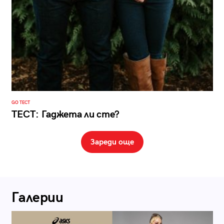
GO ТЕСТ
ТЕСТ: Гаджета ли сте?
Зареди още
Галерии