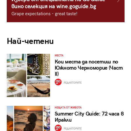
вино селекция на wine.goguide.bg
Grape expectations - great taste!
Най-четени
МЕСТА
Кои места да посетиш по
Южното Черноморие (Част
II)
РЕДАКТОРИТЕ
НЕЩАТА ОТ ЖИВОТА
Summer City Guide: 72 часа в
Иракли
РЕДАКТОРИТЕ