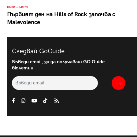
НОВИ СЪБИТИЯ
Първият ден на Hills of Rock започва с
Malevolence
Следвай GoGuide
Въведи email, за да получаваш GO Guide
бюлетин