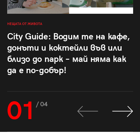
НЕЩАТА ОТ ЖИВОТА
City Guide: Водим те на кафе,
донъти и коктейли във или
близо до парк – май няма как
да е по-добър!
01
/ 04