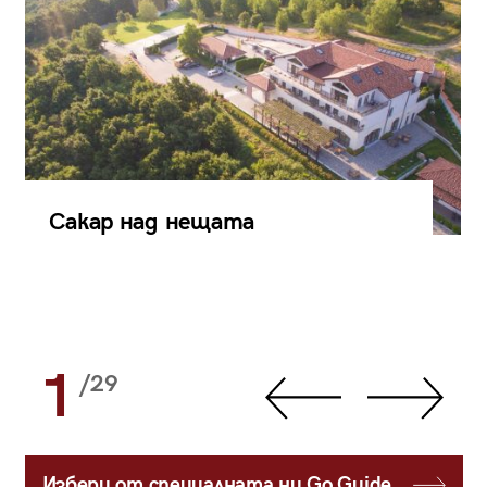
Сакар над нещата
1
/29
Избери от специалната ни Go Guide