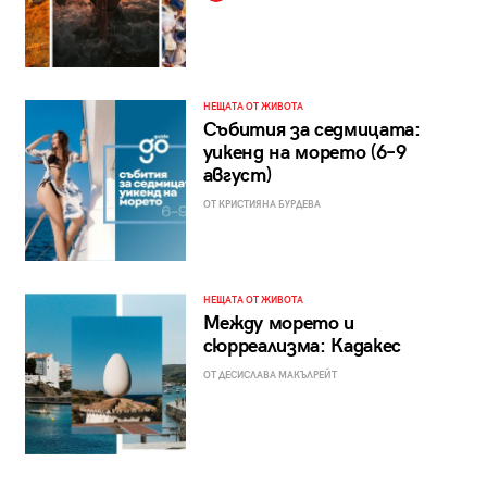
НЕЩАТА ОТ ЖИВОТА
Събития за седмицата:
уикенд на морето (6–9
август)
ОТ КРИСТИЯНА БУРДЕВА
НЕЩАТА ОТ ЖИВОТА
Между морето и
сюрреализма: Кадакес
ОТ ДЕСИСЛАВА МАКЪЛРЕЙТ