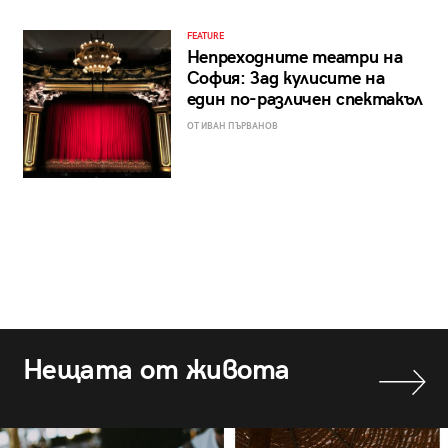
FEATURE
Непреходните театри на
София: Зад кулисите на
един по-различен спектакъл
ОТ ИВАН ПЪРВАНОВ
Нещата от живота