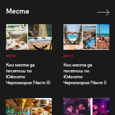
Места
МЕСТА
МЕСТА
Кои места да
Кои места да
посетиш по
посетиш по
Южното
Южното
Черноморие (Част II)
Черноморие (Част I)