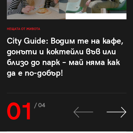
НЕЩАТА ОТ ЖИВОТА
City Guide: Водим те на кафе,
донъти и коктейли във или
близо до парк – май няма как
да е по-добър!
01
/ 04