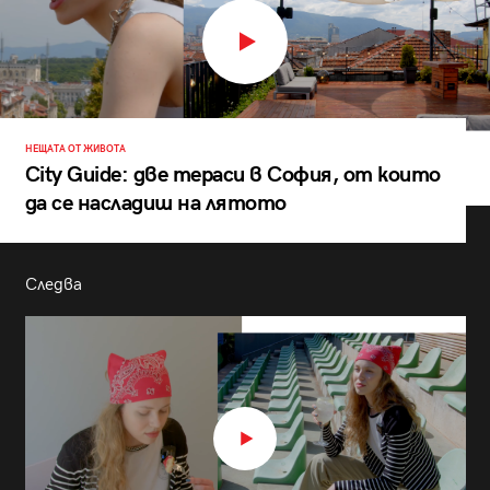
НЕЩАТА ОТ ЖИВОТА
City Guide: две тераси в София, от които
да се насладиш на лятото
Следва