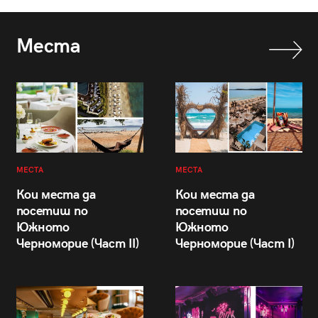
Места
МЕСТА
МЕСТА
Кои места да
Кои места да
посетиш по
посетиш по
Южното
Южното
Черноморие (Част II)
Черноморие (Част I)