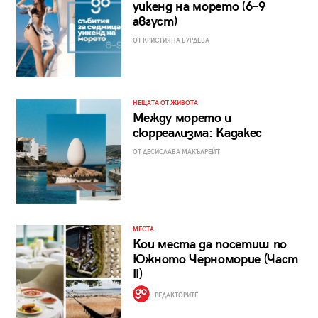
уикенд на морето (6–9
август)
ОТ КРИСТИЯНА БУРДЕВА
НЕЩАТА ОТ ЖИВОТА
Между морето и
сюрреализма: Кадакес
ОТ ДЕСИСЛАВА МАКЪЛРЕЙТ
МЕСТА
Кои места да посетиш по
Южното Черноморие (Част
II)
РЕДАКТОРИТЕ