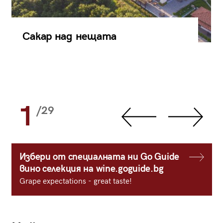
Сакар над нещата
1
/29
Избери от специалната ни Go Guide
вино селекция на wine.goguide.bg
Grape expectations - great taste!