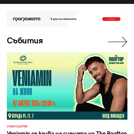
Събития
НОВИ СЪБИТИЯ
Veniamin се качва на сцената на The Rooftop