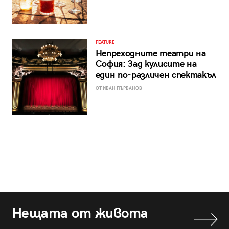
FEATURE
Непреходните театри на
София: Зад кулисите на
един по-различен спектакъл
ОТ ИВАН ПЪРВАНОВ
Нещата от живота