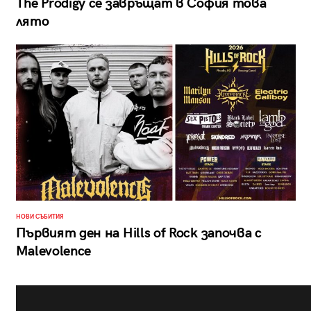
The Prodigy се завръщат в София това
лято
НОВИ СЪБИТИЯ
Първият ден на Hills of Rock започва с
Malevolence