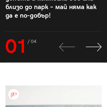
близо до парк – май няма как
да е по-добър!
01
/ 04