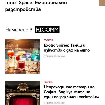
Inner Space: Емоционални
разстройства
Намерено в
СЪБИТИЯ
Exotic Soirée: Танци и
изкуство с дъх на лято
ОТ ИВАН ПЪРВАНОВ
FEATURE
Непреходните театри на
София: Зад кулисите на
един по-различен спектакъл
ОТ ИВАН ПЪРВАНОВ