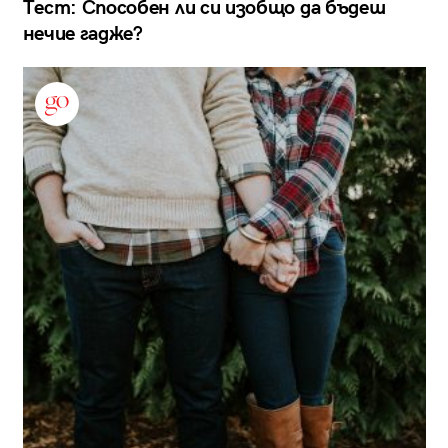
Тест: Способен ли си изобщо да бъдеш
нечие гадже?