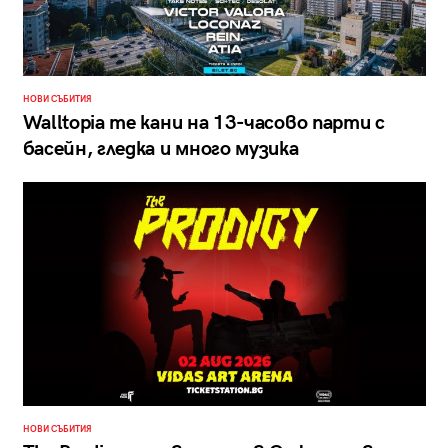
НОВИ СЪБИТИЯ
Walltopia те кани на 13-часово парти с
басейн, гледка и много музика
НОВИ СЪБИТИЯ