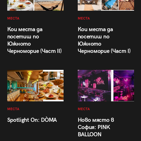
МЕСТА
МЕСТА
Кои места да
Кои места да
посетиш по
посетиш по
Южното
Южното
Черноморие (Част II)
Черноморие (Част I)
МЕСТА
МЕСТА
Spotlight On: DÒMA
Ново място в
София: PINK
BALLOON