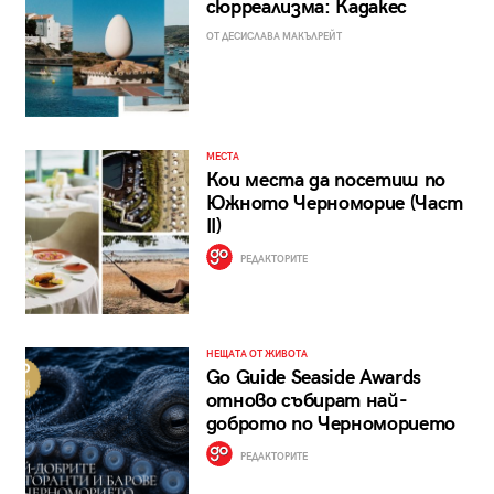
сюрреализма: Кадакес
ОТ ДЕСИСЛАВА МАКЪЛРЕЙТ
МЕСТА
Кои места да посетиш по
Южното Черноморие (Част
II)
РЕДАКТОРИТЕ
НЕЩАТА ОТ ЖИВОТА
Go Guide Seaside Awards
отново събират най-
доброто по Черноморието
РЕДАКТОРИТЕ