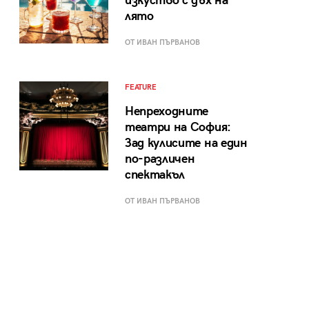
изкуство с дъх на
лято
ОТ ИВАН ПЪРВАНОВ
FEATURE
Непреходните
театри на София:
Зад кулисите на един
по-различен
спектакъл
ОТ ИВАН ПЪРВАНОВ