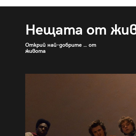
Нещата от жи
Открий най-добрите … от
живота