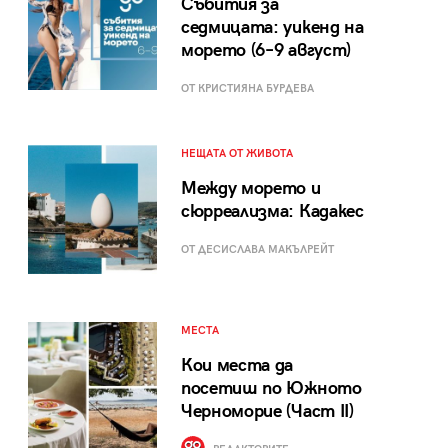
Събития за
седмицата: уикенд на
морето (6–9 август)
ОТ КРИСТИЯНА БУРДЕВА
НЕЩАТА ОТ ЖИВОТА
Между морето и
сюрреализма: Кадакес
ОТ ДЕСИСЛАВА МАКЪЛРЕЙТ
МЕСТА
Кои места да
посетиш по Южното
Черноморие (Част II)