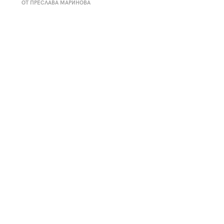
ОТ ПРЕСЛАВА МАРИНОВА
к
Tender is the Wine – Какво
чаша
се пие на Лазурния бряг
29
/29