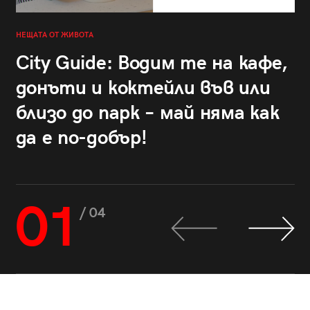
НЕЩАТА ОТ ЖИВОТА
City Guide: Водим те на кафе,
донъти и коктейли във или
близо до парк – май няма как
да е по-добър!
01
/ 04