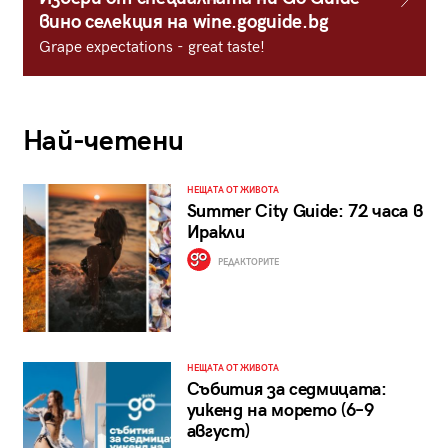
вино селекция на wine.goguide.bg
Grape expectations - great taste!
Най-четени
НЕЩАТА ОТ ЖИВОТА
Summer City Guide: 72 часа в
Иракли
РЕДАКТОРИТЕ
НЕЩАТА ОТ ЖИВОТА
Събития за седмицата:
уикенд на морето (6–9
август)