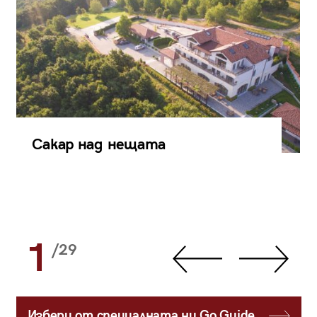
Сакар над нещата
1
/29
Избери от специалната ни Go Guide