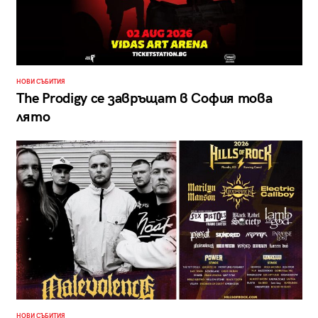
НОВИ СЪБИТИЯ
The Prodigy се завръщат в София това
лято
НОВИ СЪБИТИЯ