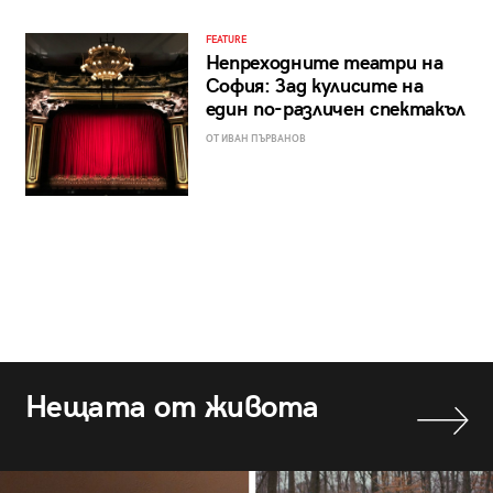
FEATURE
Непреходните театри на
София: Зад кулисите на
един по-различен спектакъл
ОТ ИВАН ПЪРВАНОВ
Нещата от живота