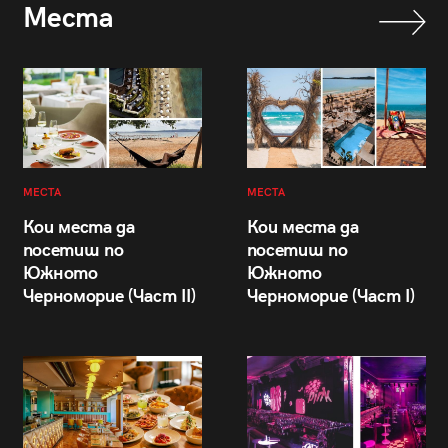
Места
МЕСТА
МЕСТА
Кои места да
Кои места да
посетиш по
посетиш по
Южното
Южното
Черноморие (Част II)
Черноморие (Част I)