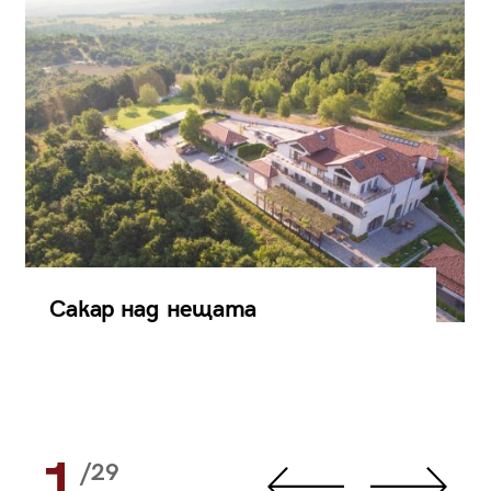
Сакар над нещата
1
/29