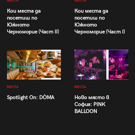
МЕСТА
МЕСТА
Кои места да
Кои места да
посетиш по
посетиш по
Южното
Южното
Черноморие (Част II)
Черноморие (Част I)
МЕСТА
МЕСТА
Spotlight On: DÒMA
Ново място в
София: PINK
BALLOON