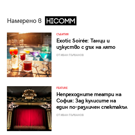
Намерено в
СЪБИТИЯ
Exotic Soirée: Танци и
изкуство с дъх на лято
ОТ ИВАН ПЪРВАНОВ
FEATURE
Непреходните театри на
София: Зад кулисите на
един по-различен спектакъл
ОТ ИВАН ПЪРВАНОВ