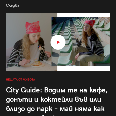
Следва
НЕЩАТА ОТ ЖИВОТА
City Guide: Водим те на кафе,
донъти и коктейли във или
близо до парк – май няма как