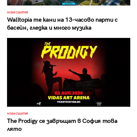
НОВИ СЪБИТИЯ
Walltopia те кани на 13-часово парти с
басейн, гледка и много музика
НОВИ СЪБИТИЯ
The Prodigy се завръщат в София това
лято