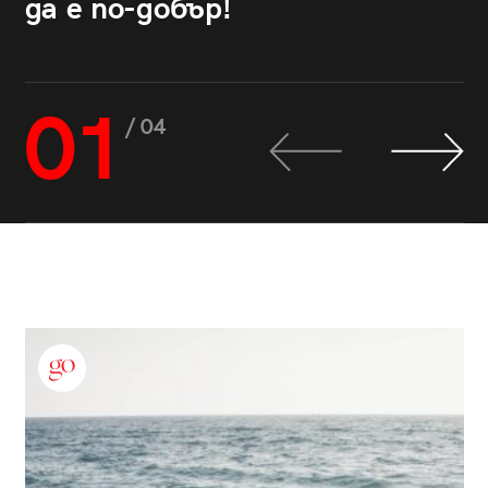
да е по-добър!
01
/ 04