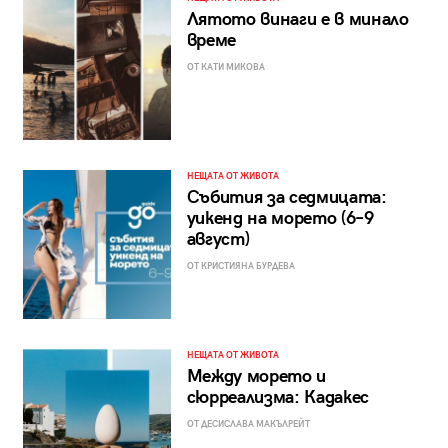
Лятото винаги е в минало
време
ОТ КАТИ МИКОВА
НЕЩАТА ОТ ЖИВОТА
Събития за седмицата:
уикенд на морето (6–9
август)
ОТ КРИСТИЯНА БУРДЕВА
НЕЩАТА ОТ ЖИВОТА
Между морето и
сюрреализма: Кадакес
ОТ ДЕСИСЛАВА МАКЪЛРЕЙТ