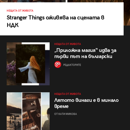
НЕЩАТА ОТ ЖИВОТА
Stranger Things оживява на сцената в
НДК
НЕЩАТА ОТ ЖИВОТА
„Приложна магия“ идва за
първи път на български
РЕДАКТОРИТЕ
НЕЩАТА ОТ ЖИВОТА
Лятото винаги е в минало
време
ОТ КАТИ МИКОВА