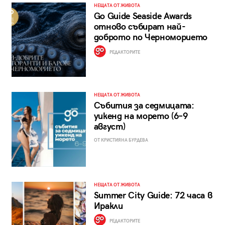
НЕЩАТА ОТ ЖИВОТА
Go Guide Seaside Awards
отново събират най-
доброто по Черноморието
РЕДАКТОРИТЕ
НЕЩАТА ОТ ЖИВОТА
Събития за седмицата:
уикенд на морето (6–9
август)
ОТ КРИСТИЯНА БУРДЕВА
НЕЩАТА ОТ ЖИВОТА
Summer City Guide: 72 часа в
Иракли
РЕДАКТОРИТЕ