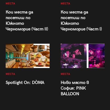
МЕСТА
МЕСТА
Кои места да
Кои места да
посетиш по
посетиш по
Южното
Южното
Черноморие (Част II)
Черноморие (Част I)
МЕСТА
МЕСТА
Spotlight On: DÒMA
Ново място в
София: PINK
BALLOON