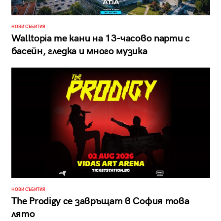
НОВИ СЪБИТИЯ
Walltopia те кани на 13-часово парти с
басейн, гледка и много музика
НОВИ СЪБИТИЯ
The Prodigy се завръщат в София това
лято