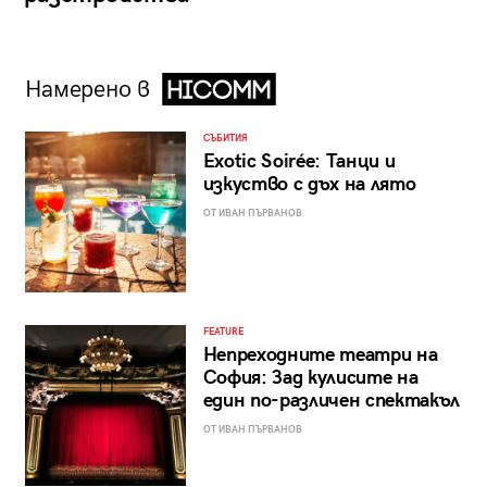
Намерено в
СЪБИТИЯ
Exotic Soirée: Танци и
изкуство с дъх на лято
ОТ ИВАН ПЪРВАНОВ
FEATURE
Непреходните театри на
София: Зад кулисите на
един по-различен спектакъл
ОТ ИВАН ПЪРВАНОВ