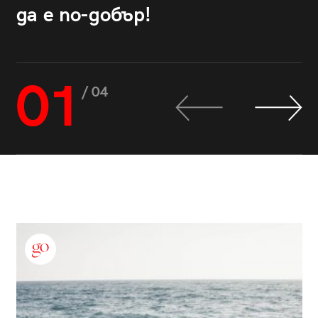
да е по-добър!
01
/ 04