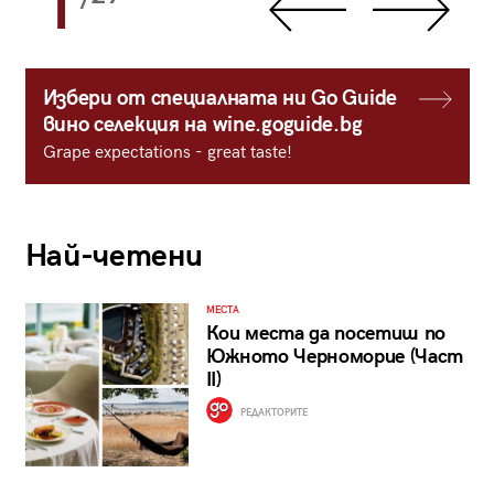
1
Избери от специалната ни Go Guide
вино селекция на wine.goguide.bg
Grape expectations - great taste!
Най-четени
МЕСТА
Кои места да посетиш по
Южното Черноморие (Част
II)
РЕДАКТОРИТЕ