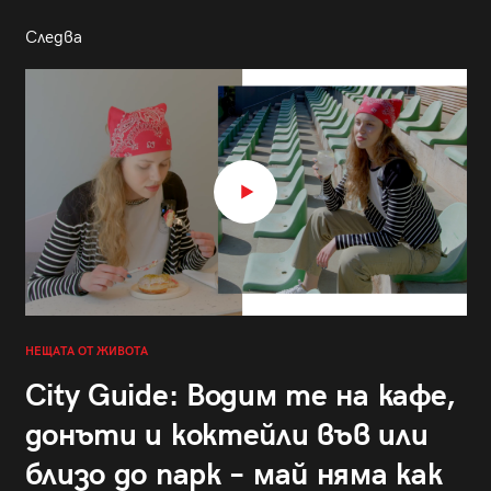
Следва
НЕЩАТА ОТ ЖИВОТА
City Guide: Водим те на кафе,
донъти и коктейли във или
близо до парк – май няма как