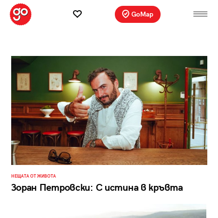
GoMap
НЕЩАТА ОТ ЖИВОТА
Зоран Петровски: С истина в кръвта