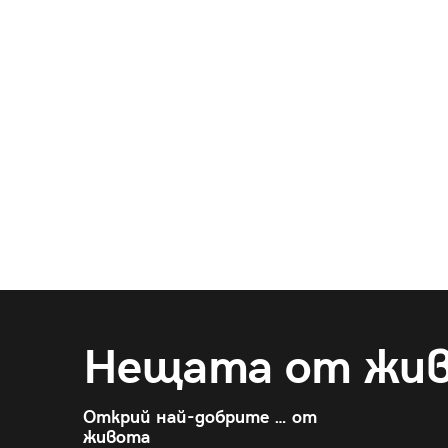
Нещата от жи
Открий най-добрите … от
живота