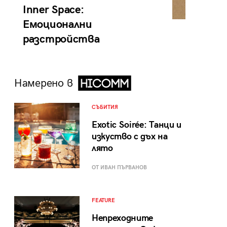
Inner Space:
Емоционални
разстройства
Намерено в
СЪБИТИЯ
Exotic Soirée: Танци и
изкуство с дъх на
лято
ОТ ИВАН ПЪРВАНОВ
FEATURE
Непреходните