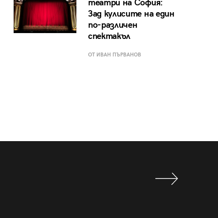
театри на София:
Зад кулисите на един
по-различен
спектакъл
ОТ ИВАН ПЪРВАНОВ