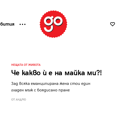
ъбития
НЕЩАТА ОТ ЖИВОТА
Че какво ѝ е на майка ми?!
Зад всяка еманципирана жена стои един
гладен мъж с боядисано пране
ОТ АНДРЮ