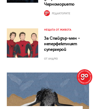
Черноморието
РЕДАКТОРИТЕ
НЕЩАТА ОТ ЖИВОТА
За Спайдър-мен –
неперфектният
супергерой
ОТ АНДРЮ