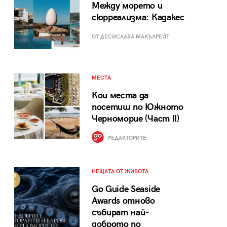
Между морето и
сюрреализма: Кадакес
ОТ ДЕСИСЛАВА МАКЪЛРЕЙТ
МЕСТА
Кои места да
посетиш по Южното
Черноморие (Част II)
РЕДАКТОРИТЕ
НЕЩАТА ОТ ЖИВОТА
Go Guide Seaside
Awards отново
събират най-
доброто по