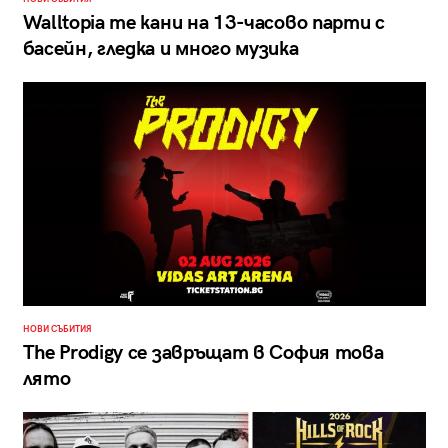
Walltopia те кани на 13-часово парти с
басейн, гледка и много музика
НОВИ СЪБИТИЯ
The Prodigy се завръщат в София това
лято