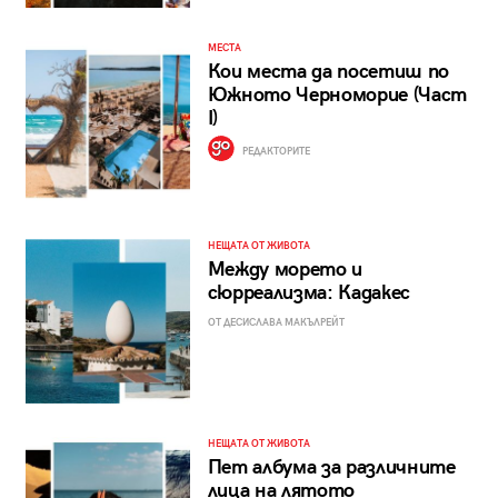
МЕСТА
Кои места да посетиш по
Южното Черноморие (Част
I)
РЕДАКТОРИТЕ
НЕЩАТА ОТ ЖИВОТА
Между морето и
сюрреализма: Кадакес
ОТ ДЕСИСЛАВА МАКЪЛРЕЙТ
НЕЩАТА ОТ ЖИВОТА
Пет албума за различните
лица на лятото