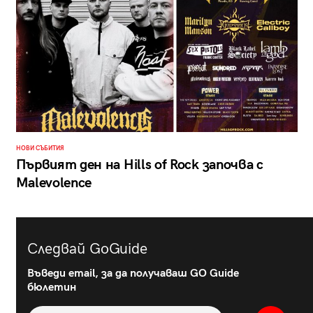
НОВИ СЪБИТИЯ
Първият ден на Hills of Rock започва с
Malevolence
Следвай GoGuide
Въведи email, за да получаваш GO Guide
бюлетин