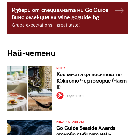
Избери от специалната ни Go Guide
вино селекция на wine.goguide.bg
Grape expectations - great taste!
Най-четени
МЕСТА
Кои места да посетиш по
Южното Черноморие (Част
II)
РЕДАКТОРИТЕ
НЕЩАТА ОТ ЖИВОТА
Go Guide Seaside Awards
отново събират най-