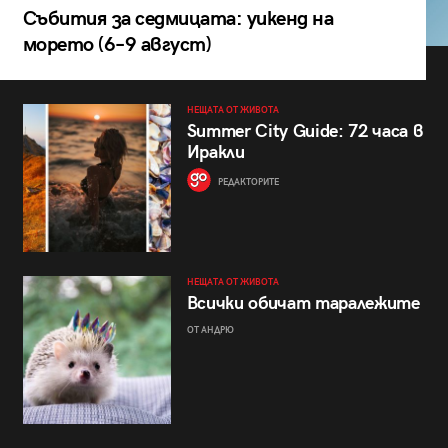
Събития за седмицата: уикенд на
морето (6–9 август)
НЕЩАТА ОТ ЖИВОТА
Summer City Guide: 72 часа в
Иракли
РЕДАКТОРИТЕ
НЕЩАТА ОТ ЖИВОТА
Всички обичат таралежите
ОТ АНДРЮ