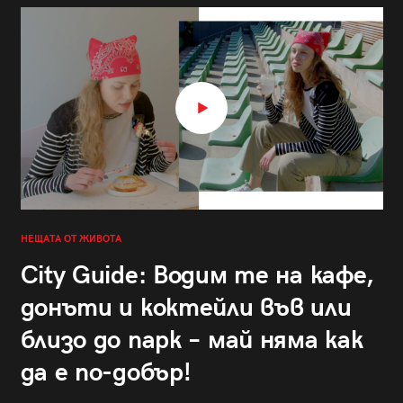
НЕЩАТА ОТ ЖИВОТА
City Guide: Водим те на кафе,
донъти и коктейли във или
близо до парк – май няма как
да е по-добър!