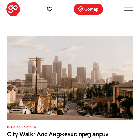
GoMap
НЕЩАТА ОТ ЖИВОТА
City Walk: Лос Анджелис през април