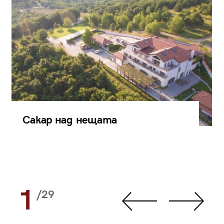
Сакар над нещата
1
/29