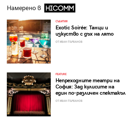
Намерено в
СЪБИТИЯ
Exotic Soirée: Танци и
изкуство с дъх на лято
ОТ ИВАН ПЪРВАНОВ
FEATURE
Непреходните театри на
София: Зад кулисите на
един по-различен спектакъл
ОТ ИВАН ПЪРВАНОВ