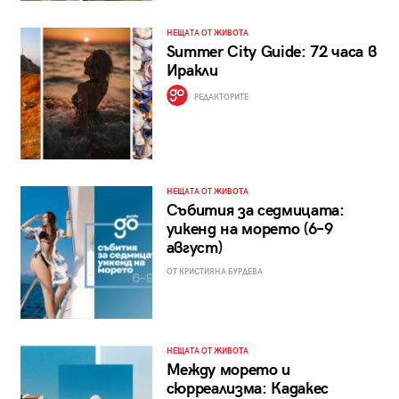
НЕЩАТА ОТ ЖИВОТА
Summer City Guide: 72 часа в
Иракли
РЕДАКТОРИТЕ
НЕЩАТА ОТ ЖИВОТА
Събития за седмицата:
уикенд на морето (6–9
август)
ОТ КРИСТИЯНА БУРДЕВА
НЕЩАТА ОТ ЖИВОТА
Между морето и
сюрреализма: Кадакес