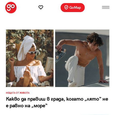
GoMap
НЕЩАТА ОТ ЖИВОТА
Какво да правиш в града, когато „лято“ не
е равно на „море“