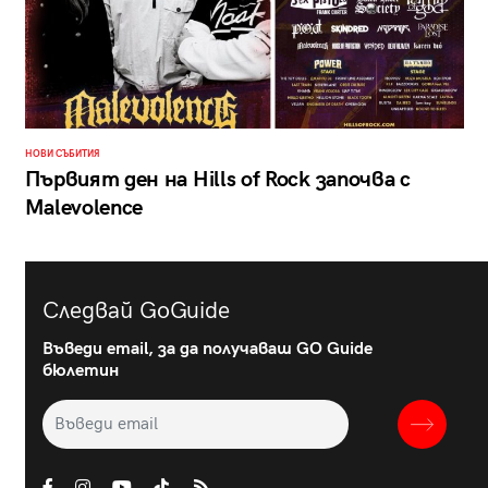
НОВИ СЪБИТИЯ
Първият ден на Hills of Rock започва с
Malevolence
Следвай GoGuide
Въведи email, за да получаваш GO Guide
бюлетин