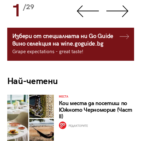
1
/29
Избери от специалната ни Go Guide
вино селекция на wine.goguide.bg
Grape expectations - great taste!
Най-четени
МЕСТА
Кои места да посетиш по
Южното Черноморие (Част
II)
РЕДАКТОРИТЕ