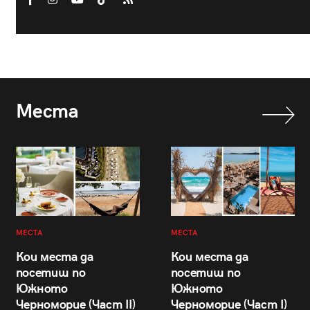
Места
МЕСТА
МЕСТА
Кои места да
Кои места да
посетиш по
посетиш по
Южното
Южното
Черноморие (Част II)
Черноморие (Част I)