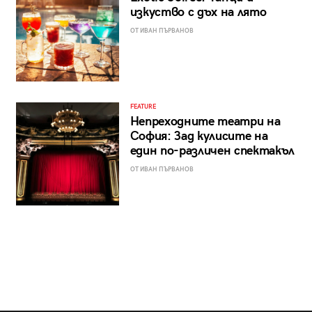
изкуство с дъх на лято
ОТ ИВАН ПЪРВАНОВ
FEATURE
Непреходните театри на
София: Зад кулисите на
един по-различен спектакъл
ОТ ИВАН ПЪРВАНОВ