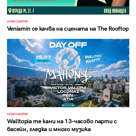
НОВИ СЪБИТИЯ
Veniamin се качва на сцената на The Rooftop
НОВИ СЪБИТИЯ
Walltopia те кани на 13-часово парти с
басейн, гледка и много музика