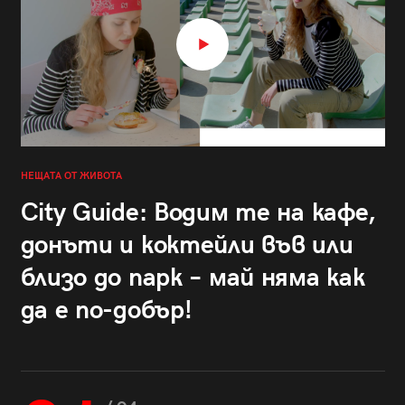
НЕЩАТА ОТ ЖИВОТА
City Guide: Водим те на кафе,
донъти и коктейли във или
близо до парк – май няма как
да е по-добър!