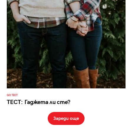
GO ТЕСТ
ТЕСТ: Гаджета ли сте?
Зареди още