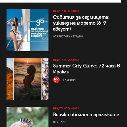
НЕЩАТА ОТ ЖИВОТА
Събития за седмицата:
уикенд на морето (6–9
август)
ОТ КРИСТИЯНА БУРДЕВА
НЕЩАТА ОТ ЖИВОТА
Summer City Guide: 72 часа в
Иракли
РЕДАКТОРИТЕ
НЕЩАТА ОТ ЖИВОТА
Всички обичат таралежите
ОТ АНДРЮ