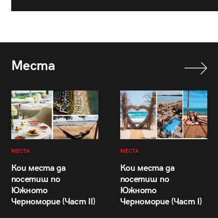
Места
МЕСТА
МЕСТА
Кои места да
Кои места да
посетиш по
посетиш по
Южното
Южното
Черноморие (Част II)
Черноморие (Част I)