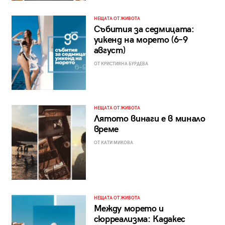
НЕЩАТА ОТ ЖИВОТА
Събития за седмицата:
уикенд на морето (6–9
август)
ОТ КРИСТИЯНА БУРДЕВА
НЕЩАТА ОТ ЖИВОТА
Лятото винаги е в минало
време
ОТ КАТИ МИКОВА
НЕЩАТА ОТ ЖИВОТА
Между морето и
сюрреализма: Кадакес