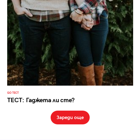
GO ТЕСТ
ТЕСТ: Гаджета ли сте?
Зареди още