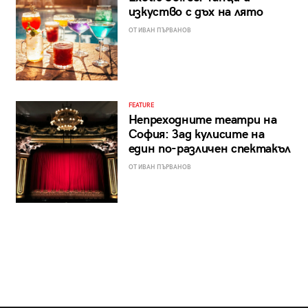
изкуство с дъх на лято
ОТ ИВАН ПЪРВАНОВ
FEATURE
Непреходните театри на
София: Зад кулисите на
един по-различен спектакъл
ОТ ИВАН ПЪРВАНОВ