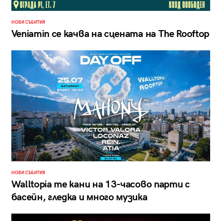
НОВИ СЪБИТИЯ
Veniamin се качва на сцената на The Rooftop
НОВИ СЪБИТИЯ
Walltopia те кани на 13-часово парти с
басейн, гледка и много музика