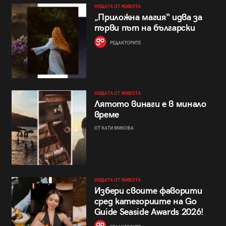
НЕЩАТА ОТ ЖИВОТА
„Приложна магия“ идва за
първи път на български
РЕДАКТОРИТЕ
НЕЩАТА ОТ ЖИВОТА
Лятото винаги е в минало
време
ОТ КАТИ МИКОВА
НЕЩАТА ОТ ЖИВОТА
Избери своите фаворити
сред категориите на Go
Guide Seaside Awards 2026!