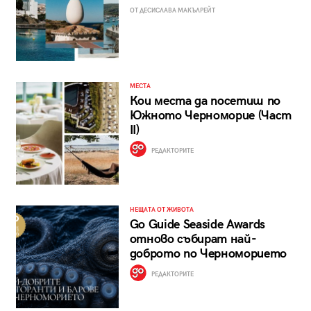
ОТ ДЕСИСЛАВА МАКЪЛРЕЙТ
МЕСТА
Кои места да посетиш по
Южното Черноморие (Част
II)
РЕДАКТОРИТЕ
НЕЩАТА ОТ ЖИВОТА
Go Guide Seaside Awards
отново събират най-
доброто по Черноморието
РЕДАКТОРИТЕ