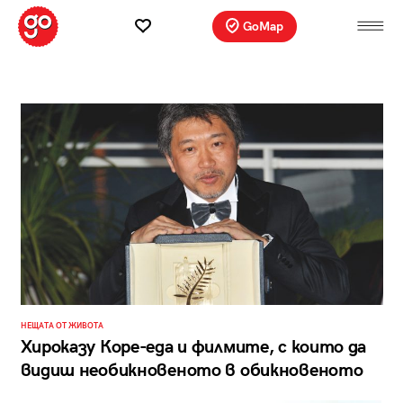
GoMap
НЕЩАТА ОТ ЖИВОТА
Хироказу Коре-еда и филмите, с които да
видиш необикновеното в обикновеното