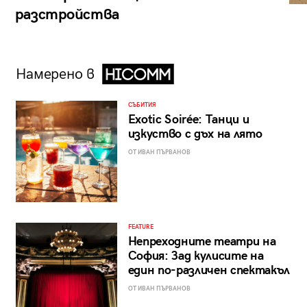
разстройства
Намерено в
СЪБИТИЯ
Exotic Soirée: Танци и
изкуство с дъх на лято
ОТ ИВАН ПЪРВАНОВ
FEATURE
Непреходните театри на
София: Зад кулисите на
един по-различен спектакъл
ОТ ИВАН ПЪРВАНОВ