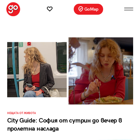
GoMap
НЕЩАТА ОТ ЖИВОТА
City Guide: София от сутрин до вечер в
пролетна наслада