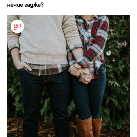
нечие гадже?