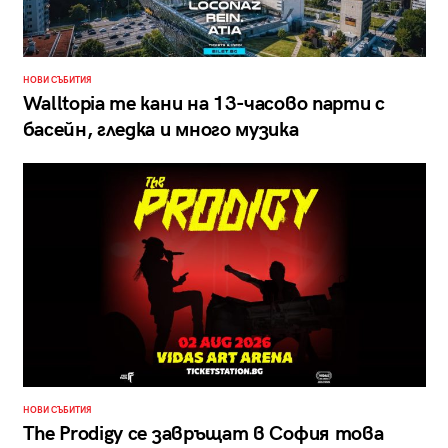
НОВИ СЪБИТИЯ
Walltopia те кани на 13-часово парти с
басейн, гледка и много музика
НОВИ СЪБИТИЯ
The Prodigy се завръщат в София това