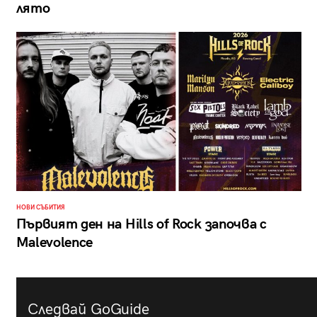
лято
НОВИ СЪБИТИЯ
Първият ден на Hills of Rock започва с
Malevolence
Следвай GoGuide