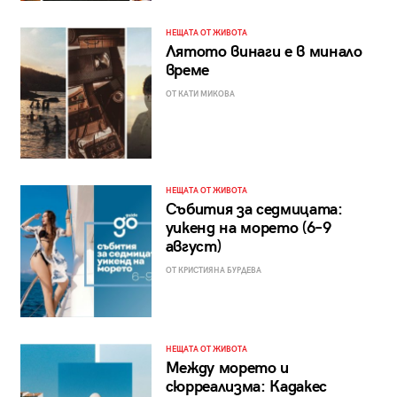
НЕЩАТА ОТ ЖИВОТА
Лятото винаги е в минало
време
ОТ КАТИ МИКОВА
НЕЩАТА ОТ ЖИВОТА
Събития за седмицата:
уикенд на морето (6–9
август)
ОТ КРИСТИЯНА БУРДЕВА
НЕЩАТА ОТ ЖИВОТА
Между морето и
сюрреализма: Кадакес