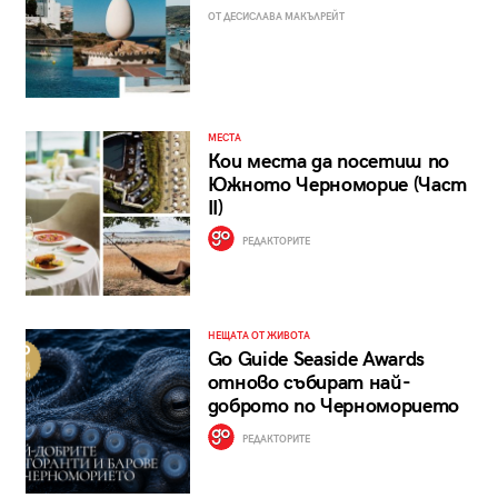
ОТ ДЕСИСЛАВА МАКЪЛРЕЙТ
МЕСТА
Кои места да посетиш по
Южното Черноморие (Част
II)
РЕДАКТОРИТЕ
НЕЩАТА ОТ ЖИВОТА
Go Guide Seaside Awards
отново събират най-
доброто по Черноморието
РЕДАКТОРИТЕ