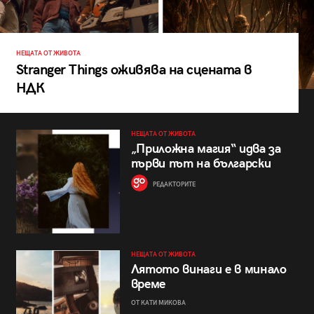
НЕЩАТА ОТ ЖИВОТА
Stranger Things оживява на сцената в
НДК
НЕЩАТА ОТ ЖИВОТА
„Приложна магия“ идва за
първи път на български
РЕДАКТОРИТЕ
НЕЩАТА ОТ ЖИВОТА
Лятото винаги е в минало
време
ОТ КАТИ МИКОВА