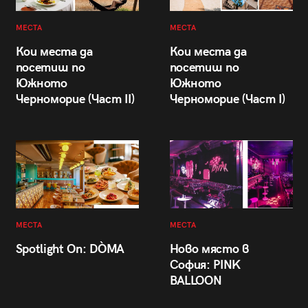
МЕСТА
МЕСТА
Кои места да
Кои места да
посетиш по
посетиш по
Южното
Южното
Черноморие (Част II)
Черноморие (Част I)
МЕСТА
МЕСТА
Spotlight On: DÒMA
Ново място в
София: PINK
BALLOON