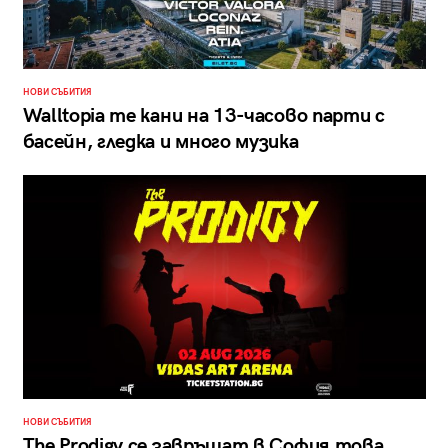
НОВИ СЪБИТИЯ
Walltopia те кани на 13-часово парти с
басейн, гледка и много музика
НОВИ СЪБИТИЯ
The Prodigy се завръщат в София това