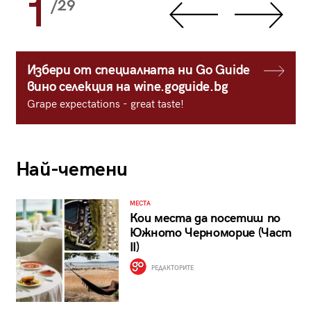
1
/29
Избери от специалната ни Go Guide
вино селекция на wine.goguide.bg
Grape expectations - great taste!
Най-четени
МЕСТА
Кои места да посетиш по
Южното Черноморие (Част
II)
РЕДАКТОРИТЕ