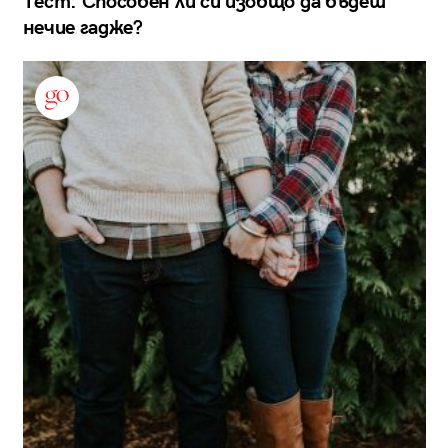
Тест: Способен ли си изобщо да бъдеш
нечие гадже?