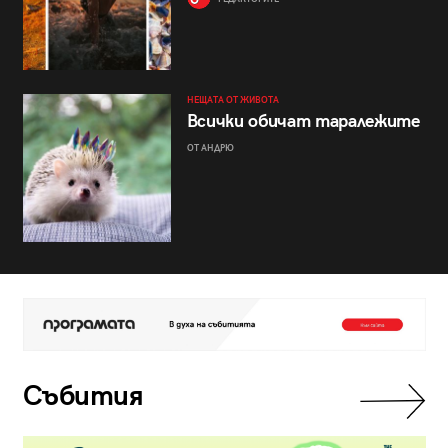
НЕЩАТА ОТ ЖИВОТА
Всички обичат таралежите
ОТ АНДРЮ
Събития