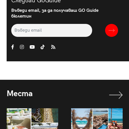
Следвай GoGuide
Въведи email, за да получаваш GO Guide
бюлетин
Места