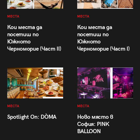
МЕСТА
МЕСТА
Кои места да
Кои места да
посетиш по
посетиш по
Южното
Южното
Черноморие (Част II)
Черноморие (Част I)
МЕСТА
МЕСТА
Spotlight On: DÒMA
Ново място в
София: PINK
BALLOON