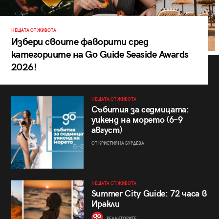
НЕЩАТА ОТ ЖИВОТА
Избери своите фаворити сред
категориите на Go Guide Seaside Awards
2026!
НЕЩАТА ОТ ЖИВОТА
Събития за седмицата:
уикенд на морето (6–9
август)
ОТ КРИСТИЯНА БУРДЕВА
НЕЩАТА ОТ ЖИВОТА
Summer City Guide: 72 часа в
Иракли
РЕДАКТОРИТЕ