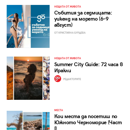
НЕЩАТА ОТ ЖИВОТА
Събития за седмицата:
уикенд на морето (6–9
август)
ОТ КРИСТИЯНА БУРДЕВА
НЕЩАТА ОТ ЖИВОТА
Summer City Guide: 72 часа в
Иракли
РЕДАКТОРИТЕ
МЕСТА
Кои места да посетиш по
Южното Черноморие (Част
I)