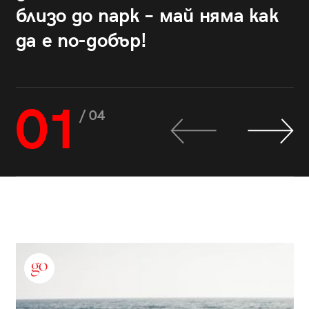
близо до парк – май няма как
да е по-добър!
01
/ 04