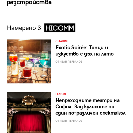
разстройства
Намерено в
СЪБИТИЯ
Exotic Soirée: Танци и
изкуство с дъх на лято
ОТ ИВАН ПЪРВАНОВ
FEATURE
Непреходните театри на
София: Зад кулисите на
един по-различен спектакъл
ОТ ИВАН ПЪРВАНОВ