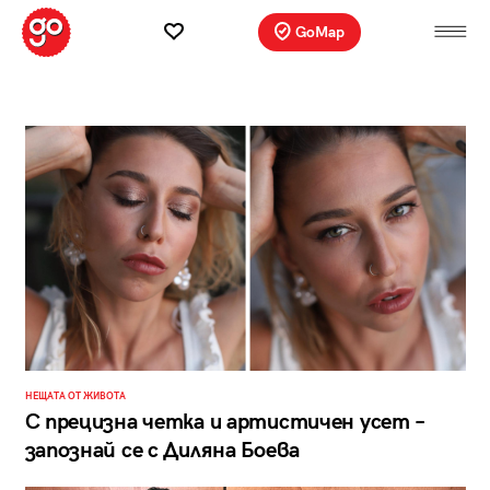
GoMap
НЕЩАТА ОТ ЖИВОТА
С прецизна четка и артистичен усет –
запознай се с Диляна Боева