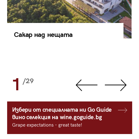
Сакар над нещата
1
/29
Избери от специалната ни Go Guide
вино селекция на wine.goguide.bg
Grape expectations - great taste!