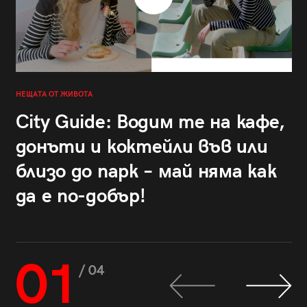
НЕЩАТА ОТ ЖИВОТА
City Guide: Водим те на кафе,
донъти и коктейли във или
близо до парк – май няма как
да е по-добър!
01
/ 04