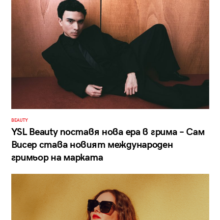
BEAUTY
YSL Beauty поставя нова ера в гримa – Сам
Висер става новият международен
гримьор на марката