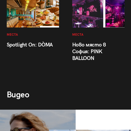
МЕСТА
МЕСТА
Spotlight On: DÒMA
Ново място в
София: PINK
BALLOON
Видео