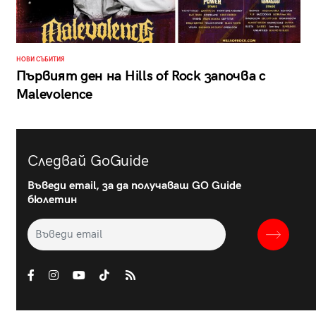
НОВИ СЪБИТИЯ
Първият ден на Hills of Rock започва с
Malevolence
Следвай GoGuide
Въведи email, за да получаваш GO Guide
бюлетин