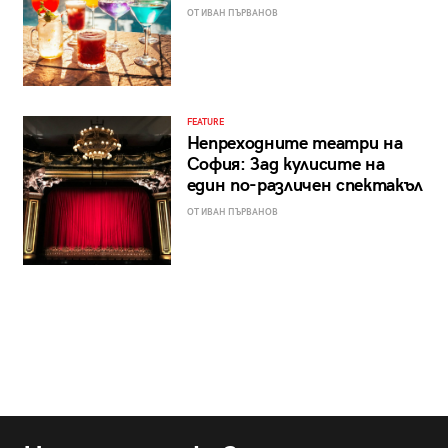
ОТ ИВАН ПЪРВАНОВ
FEATURE
Непреходните театри на
София: Зад кулисите на
един по-различен спектакъл
ОТ ИВАН ПЪРВАНОВ