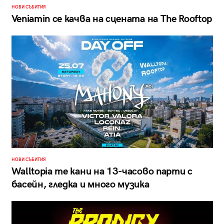
НОВИ СЪБИТИЯ
Veniamin се качва на сцената на The Rooftop
НОВИ СЪБИТИЯ
Walltopia те кани на 13-часово парти с
басейн, гледка и много музика