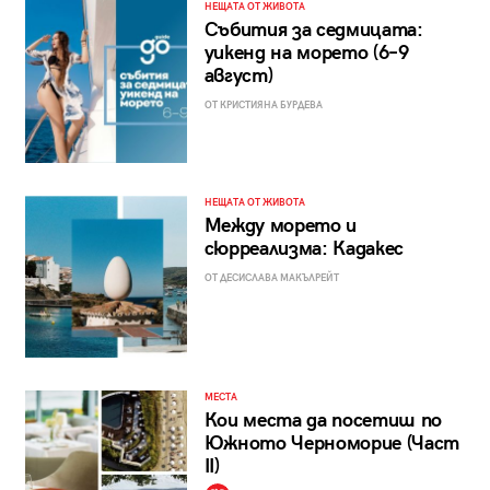
НЕЩАТА ОТ ЖИВОТА
Събития за седмицата:
уикенд на морето (6–9
август)
ОТ КРИСТИЯНА БУРДЕВА
НЕЩАТА ОТ ЖИВОТА
Между морето и
сюрреализма: Кадакес
ОТ ДЕСИСЛАВА МАКЪЛРЕЙТ
МЕСТА
Кои места да посетиш по
Южното Черноморие (Част
II)