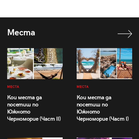
Места
МЕСТА
МЕСТА
Кои места да
Кои места да
посетиш по
посетиш по
Южното
Южното
Черноморие (Част II)
Черноморие (Част I)