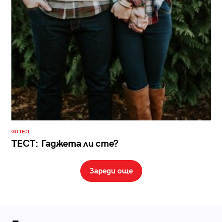
GO ТЕСТ
ТЕСТ: Гаджета ли сте?
Зареди още