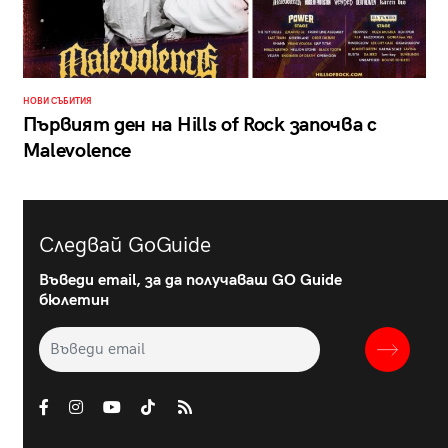
НОВИ СЪБИТИЯ
Първият ден на Hills of Rock започва с
Malevolence
Следвай GoGuide
Въведи email, за да получаваш GO Guide
бюлетин