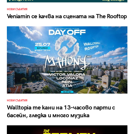
НОВИ СЪБИТИЯ
Veniamin се качва на сцената на The Rooftop
НОВИ СЪБИТИЯ
Walltopia те кани на 13-часово парти с
басейн, гледка и много музика