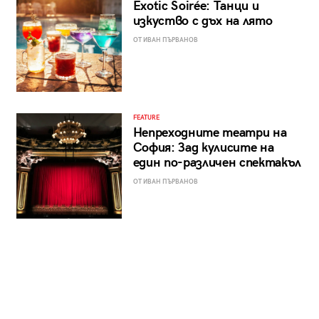
Exotic Soirée: Танци и
изкуство с дъх на лято
ОТ ИВАН ПЪРВАНОВ
FEATURE
Непреходните театри на
София: Зад кулисите на
един по-различен спектакъл
ОТ ИВАН ПЪРВАНОВ