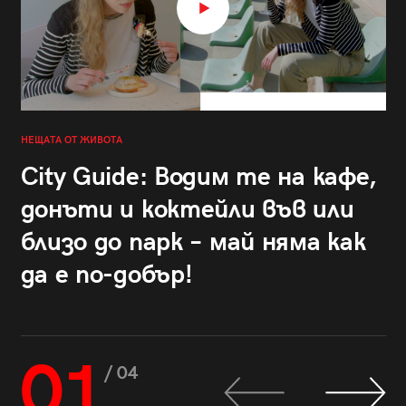
НЕЩАТА ОТ ЖИВОТА
City Guide: Водим те на кафе,
донъти и коктейли във или
близо до парк – май няма как
да е по-добър!
01
/ 04