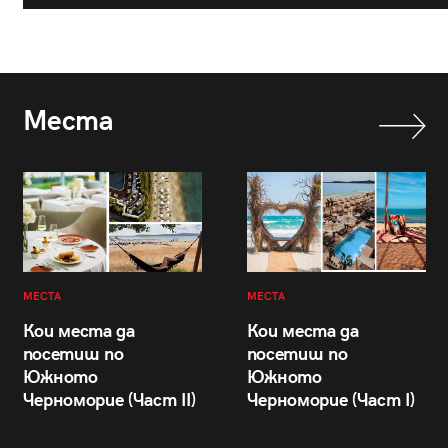
Места
МЕСТА
МЕСТА
Кои места да
Кои места да
посетиш по
посетиш по
Южното
Южното
Черноморие (Част II)
Черноморие (Част I)