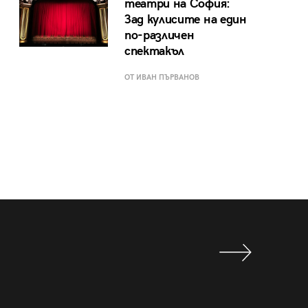
театри на София:
Зад кулисите на един
по-различен
спектакъл
ОТ ИВАН ПЪРВАНОВ