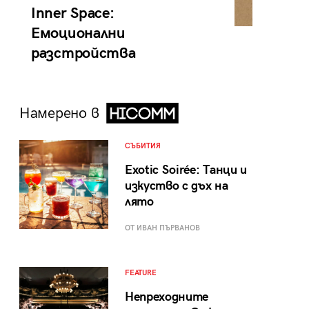
Inner Space:
Емоционални
разстройства
Намерено в
СЪБИТИЯ
Exotic Soirée: Танци и
изкуство с дъх на
лято
ОТ ИВАН ПЪРВАНОВ
FEATURE
Непреходните