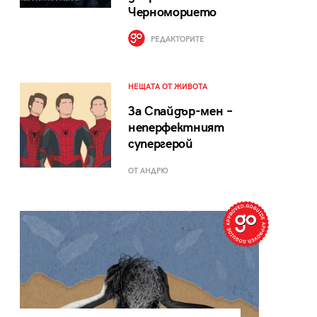
Черноморието
РЕДАКТОРИТЕ
НЕЩАТА ОТ ЖИВОТА
За Спайдър-мен –
неперфектният
супергерой
ОТ АНДРЮ