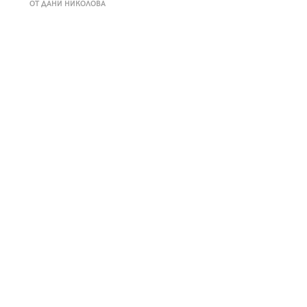
ОТ ДАНИ НИКОЛОВА
к
Tender is the Wine – Какво
чаша
се пие на Лазурния бряг
29
/29