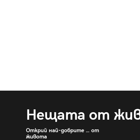
Нещата от жи
Открий най-добрите … от
живота