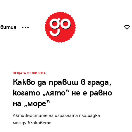
ъбития
НЕЩАТА ОТ ЖИВОТА
Какво да правиш в града,
когато „лято“ не е равно
на „море“
Активностите на игралната площадка
между блоковете