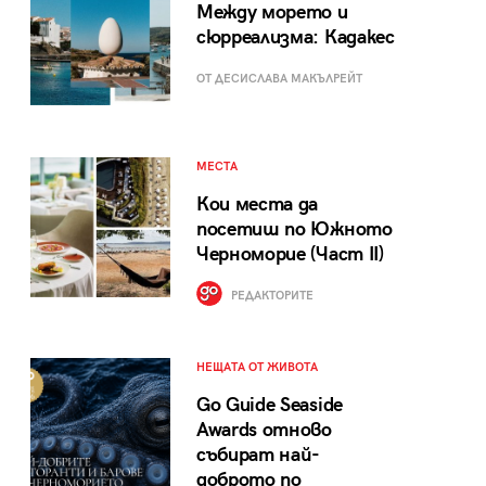
Между морето и
сюрреализма: Кадакес
ОТ ДЕСИСЛАВА МАКЪЛРЕЙТ
МЕСТА
Кои места да
посетиш по Южното
Черноморие (Част II)
РЕДАКТОРИТЕ
НЕЩАТА ОТ ЖИВОТА
Go Guide Seaside
Awards отново
събират най-
доброто по